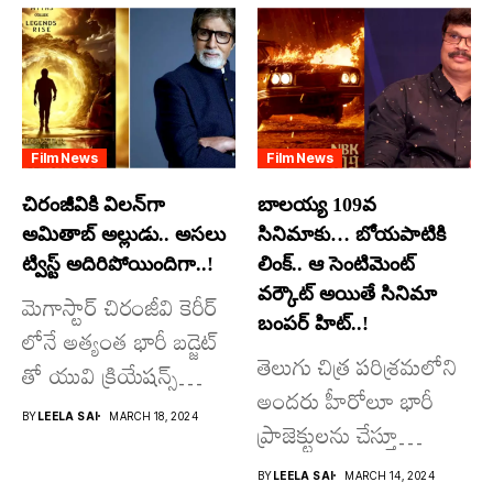
Film News
Film News
చిరంజీవికి విలన్‌గా
బాలయ్య 109వ
అమితాబ్ అల్లుడు.. అసలు
సినిమాకు… బోయపాటికి
ట్విస్ట్ అదిరిపోయిందిగా..!
లింక్.. ఆ సెంటిమెంట్
వర్కౌట్ అయితే సినిమా
మెగాస్టార్ చిరంజీవి కెరీర్
బంపర్ హిట్..!
లోనే అత్యంత భారీ బడ్జెట్
తెలుగు చిత్ర పరిశ్రమలోని
తో యువి క్రియేషన్స్
అందరు హీరోలూ భారీ
రూపొందిస్తున్న
BY
LEELA SAI
MARCH 18, 2024
ప్రాజెక్టులను చేస్తూ
విశ్వంభర...
దూసుకుపోతోన్నారు.
BY
LEELA SAI
MARCH 14, 2024