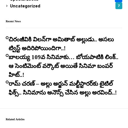
Uncategorized
7
Recent News
చిరంజీవికి విలన్‌గా అమితాబ్ అల్లుడు.. అసలు
ట్విస్ట్ అదిరిపోయిందిగా..!
బాలయ్య 109వ సినిమాకు… బోయపాటికి లింక్..
ఆ సెంటిమెంట్ వర్కౌట్ అయితే సినిమా బంపర్
హిట్..!
రామ్ చరణ్ – అల్లు అర్జున్ మల్టీస్టారర్​కు టైటిల్
ఫిక్స్.. సినిమాను అనౌన్స్ చేసిన అల్లు అరవింద్..!
Related Articles