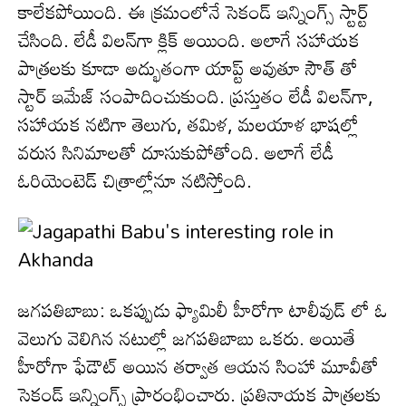
కాలేక‌పోయింది. ఈ క్ర‌మంలోనే సెకండ్ ఇన్నింగ్స్ స్టార్ట్
చేసింది. లేడీ విల‌న్‌గా క్లిక్ అయింది. అలాగే స‌హాయ‌క
పాత్ర‌ల‌కు కూడా అద్భుతంగా యాప్ట్ అవుతూ సౌత్ తో
స్టార్ ఇమేజ్ సంపాదించుకుంది. ప్ర‌స్తుతం లేడీ విల‌న్‌గా,
స‌హాయ‌క న‌టిగా తెలుగు, త‌మిళ‌, మ‌ల‌యాళ భాష‌ల్లో
వ‌రుస సినిమాల‌తో దూసుకుపోతోంది. అలాగే లేడీ
ఓరియెంటెడ్ చిత్రాల్లోనూ న‌టిస్తోంది.
జ‌గ‌ప‌తిబాబు: ఒక‌ప్పుడు ఫ్యామిలీ హీరోగా టాలీవుడ్ లో ఓ
వెలుగు వెలిగిన న‌టుల్లో జ‌గ‌ప‌తిబాబు ఒక‌రు. అయితే
హీరోగా ఫేడౌట్ అయిన త‌ర్వాత ఆయ‌న సింహా మూవీతో
సెకండ్ ఇన్నింగ్స్ ప్రారంభించారు. ప్ర‌తినాయ‌క‌ పాత్ర‌ల‌కు