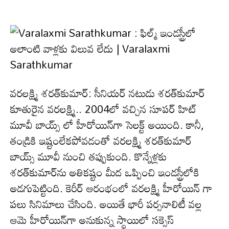
వ‌ర‌ల‌క్ష్మి శ‌ర‌త్‌కుమార్‌: సీనియ‌ర్ న‌టుడు శ‌ర‌త్‌కుమార్
కూతురైన‌ వ‌ర‌ల‌క్ష్మి.. 2004లో వ‌చ్చిన సూప‌ర్ హిట్
మూవీ బాయ్స్ లో హీరోయిన్‌గా సెల‌క్ట్ అయింది. కానీ,
తండ్రికి ఇష్టంలేక‌పోవ‌డంతో వ‌ర‌ల‌క్ష్మి శ‌ర‌త్‌కుమార్
బాయ్స్ మూవీ నుంచి త‌ప్పుకుంది. కొన్నేళ్ల‌కు
శ‌ర‌త్‌కుమార్‌ను అతిక‌ష్టం మీద ఒప్పించి ఇండ‌స్ట్రీలోకి
అడ‌గుపెట్టింది. కెరీర్ ఆరంభంలో వ‌ర‌ల‌క్ష్మి హీరోయిన్ గా
ప‌లు సినిమాలు చేసింది. అయితే భారీ ప‌ర్స‌నాలిటీ వ‌ల్ల
ఆమె హీరోయిన్‌గా అనుకున్న స్థాయిలో స‌క్సెస్