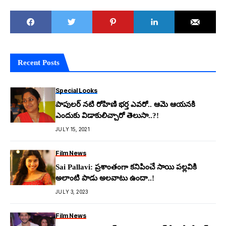
Recent Posts
Special Looks
పాపులర్ నటి రోహిణి భర్త ఎవరో.. ఆమె ఆయనకి
ఎందుకు విడాకులిచ్చారో తెలుసా..?!
JULY 15, 2021
Film News
Sai Pallavi: ప్ర‌శాంతంగా కనిపించే సాయి ప‌ల్ల‌వికి
అలాంటి పాడు అల‌వాటు ఉందా..!
JULY 3, 2023
Film News