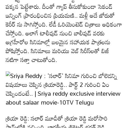
ప‌క్క‌న పెట్టేశారు. దీంతో గ్యాప్ తీసుకోకుండా సెకండ్
ఇన్నింగ్ ప్రారంభించిన ప్రియ‌మ‌ణి.. మ‌ళ్లీ అదే జోరుతో
కెరీర్ ను సాగిస్తోంది. లేడీ ఓరియెంటెడ్ చిత్రాలు అధికంగా
చేస్తోంది. అలాగే టాలీవుడ్ నుంచి బాలీవుడ్ వ‌ర‌కు
అగ్ర‌హీరోల సినిమాల్లో బ‌ల‌మైన స‌హాయ‌క పాత్ర‌ల‌ను
పోషిస్తోంది. సినిమాలు మ‌రియు వెబ్ సిరీస్‌ల‌తో బిజీ
న‌టిగా స‌త్తా చాటుతోంది.
శ్రియా రెడ్డి: స‌లార్ మూవీతో శ్రియా రెడ్డి మ‌రోసారి
ఫామ్‌లోకి వ‌చ్చింది. భారతీయ క్రికెటర్ భరత్ రెడ్డి