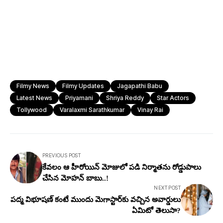
Filmy News
Filmy Updates
Jagapathi Babu
Latest News
Priyamani
Shriya Reddy
Star Actors
Tollywood
Varalaxmi Sarathkumar
Vinay Rai
PREVIOUS POST
కేవలం ఆ హీరోయిన్ మోజులో పడి నిర్మాతను రోడ్డుపాలు
చేసిన మోహన్ బాబు..!
NEXT POST
పద్మ విభూషణ్ కంటే ముందు మెగాస్టార్‌కు వచ్చిన అవార్డులు
ఏమిటో తెలుసా?