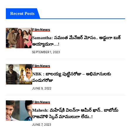
Recent Posts
Film News
Samantha: స‌మంత మేనేజ‌ర్ మోసం.. అడ్డంగా బుక్
అయ్యాడుగా…!
SEPTEMBER 1, 2023
Film News
NBK : బాలయ్య పుట్టినరోజు – అభిమానులకు
పండుగరోజు
JUNE 9, 2022
Film News
Mahesh: మ‌హేష్‌కి విల‌న్‌గా అమీర్ ఖాన్.. బాబోయ్
రాజ‌మౌళి స్కెచ్ మాములుగా లేదు..!
JUNE 7, 2023