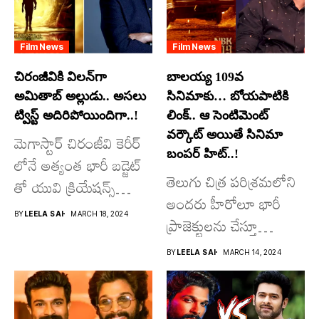
Film News
Film News
చిరంజీవికి విలన్‌గా
బాలయ్య 109వ
అమితాబ్ అల్లుడు.. అసలు
సినిమాకు… బోయపాటికి
ట్విస్ట్ అదిరిపోయిందిగా..!
లింక్.. ఆ సెంటిమెంట్
వర్కౌట్ అయితే సినిమా
మెగాస్టార్ చిరంజీవి కెరీర్
బంపర్ హిట్..!
లోనే అత్యంత భారీ బడ్జెట్
తెలుగు చిత్ర పరిశ్రమలోని
తో యువి క్రియేషన్స్
అందరు హీరోలూ భారీ
రూపొందిస్తున్న
BY
LEELA SAI
MARCH 18, 2024
ప్రాజెక్టులను చేస్తూ
విశ్వంభర...
దూసుకుపోతోన్నారు.
BY
LEELA SAI
MARCH 14, 2024
అందులో కొందరు
మాత్రమే...