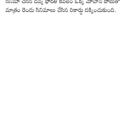
సినిమా చేసిన దివ్య భారతి కేవ‌లం ఒక్క‌ మోహన్ బాబుతో
మాత్రం రెండు సినిమాలు చేసిన రికార్డు ద‌క్కించుకుంది.