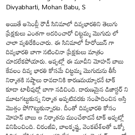
అయితే అసెంబ్లీ రౌడీ సినిమాలో దివ్యభారతిని తెలుగు
ప్రేక్షకులు ఎంతగా ఆదరించారో చిట్టమ్మ మొగుడు లో
చాలా వ్యతిరేకించారు. ఈ సినిమాలో హీరోయిన్ గా
దివ్యభారతి బాగా నటించినా ప్రేక్షకులు మాత్రం
చూడలేకపోయారు. అప్పట్లో ఈ మూవీని మోహన్ బాబు
కేవ‌లం దివ్య భారతి కోసమే చిట్ట‌మ్మ మొగుడును తీసీ
నిర్మాతకి నష్టాలు రావ‌డానికి కార‌ణ‌మ‌య్యార‌నే టాక్
కూడా టాలీవుడ్లో బాగా న‌డిచింది. దారుణమైన డిజాస్టర్ ని
మూటగట్టుకున్న నిర్మాత అప్పటివరకు సంపాదించిన ఆస్తి
మొత్తం పోగొట్టుకున్నారట. దీంతో దివ్యభారతి కోసం
మోహన్ బాబు ఆ నిర్మాతను ముంచేశాడనే టాక్ అప్పట్లో
వినిపించింది. చిరంజీవి, బాలకృష్ణ, వెంకటేశ్‌లతో ఒక్కో