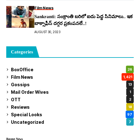
Film News
Sankranti: సంక్రాంతి బ‌రిలో ఐదు పెద్ద సినిమాలు.. ఇక
బాక్సాఫీస్ ద‌గ్గర ప్ర‌కంప‌న‌లే..!
AUGUST 30, 2023
Categories
BoxOffice
26
Film News
1,421
Gossips
13
Mail Order Wives
1
OTT
2
Reviews
18
Special Looks
97
Uncategorized
7
Recent News