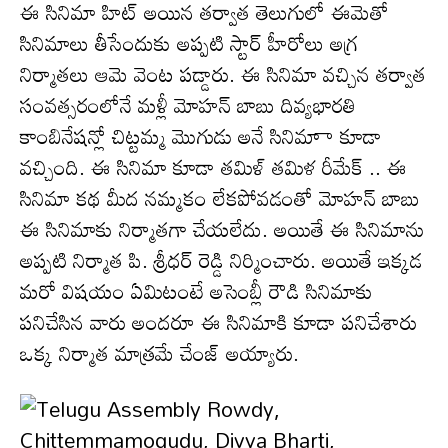
ఈ సినిమా హిట్‌ అయిన తర్వాత తెలుగులో ఈమెతో
సినిమాలు తీసేందుకు అప్పటి స్టార్ హీరోలు అగ్ర
నిర్మాతలు ఆమె వెంట పడ్డారు. ఈ సినిమా వచ్చిన తర్వాత
సంవత్సరంలోనే మళ్లీ మోహన్ బాబు దివ్యభారతి
కాంబినేషన్లో చిట్టమ్మ మొగుడు అనే సినిమాా కూడా
వచ్చింది. ఈ సినిమా కూడా తమిళ్ తమిళ రీమేక్ .. ఈ
సినిమా కథ మీద‌ నమ్మకం లేకపోవడంతో మోహన్‌ బాబు
ఈ సినిమాకు నిర్మాతగా చేయలేదు. అయితే ఈ సినిమాను
అప్పటి నిర్మాత పి. శ్రీధర్ రెడ్డి నిర్మించారు. అయితే ఇక్కడ
మరో విషయం ఏమిటంటే అసెంబ్లీ రౌడి సినిమాకు
పనిచేసిన వారు అందరూ ఈ సినిమాకి కూడా పనిచేశారు
ఒక్క నిర్మాత మాత్రమే చేంజ్ అయ్యారు.