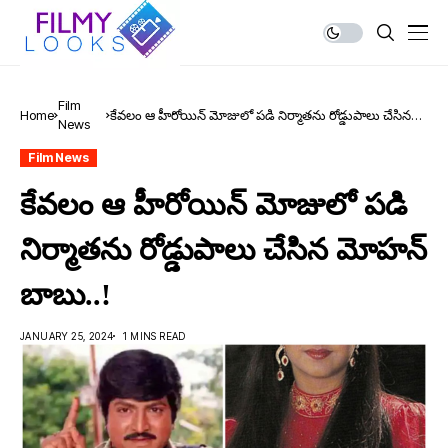
Film
Home
కేవలం ఆ హీరోయిన్ మోజులో పడి నిర్మాతను రోడ్డుపాలు చేసిన
News
మోహన్ బాబు..!
Film News
కేవలం ఆ హీరోయిన్ మోజులో పడి
నిర్మాతను రోడ్డుపాలు చేసిన మోహన్
బాబు..!
JANUARY 25, 2024
1 MINS READ