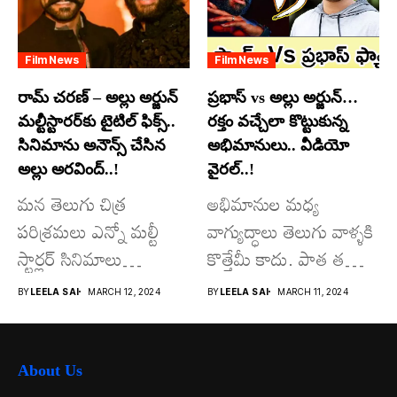
Film News
Film News
రామ్ చరణ్ – అల్లు అర్జున్
ప్రభాస్ vs అల్లు అర్జున్…
మల్టీస్టారర్​కు టైటిల్ ఫిక్స్..
రక్తం వచ్చేలా కొట్టుకున్న
సినిమాను అనౌన్స్ చేసిన
అభిమానులు.. వీడియో
అల్లు అరవింద్..!
వైరల్..!
మన తెలుగు చిత్ర
అభిమానుల మధ్య
పరిశ్రమలు ఎన్నో మల్టీ
వాగ్యుద్ధాలు తెలుగు వాళ్ళకి
స్టార్లర్ సినిమాలు
కొత్తేమీ కాదు. పాత తరం
వచ్చాయి.. కొన్ని సినిమాలు
నటుల నుంచి నేటి...
BY
LEELA SAI
MARCH 12, 2024
BY
LEELA SAI
MARCH 11, 2024
అయితే...
About Us