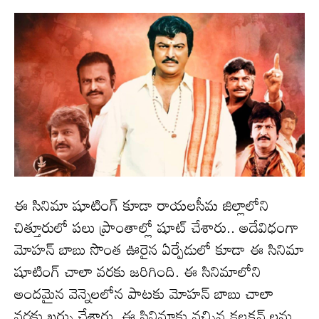
ఈ సినిమా షూటింగ్ కూడా రాయలసీమ జిల్లాలోని
చిత్తూరులో పలు ప్రాంతాల్లో షూట్ చేశారు.. అదేవిధంగా
మోహన్ బాబు సొంత ఊరైన ఏర్పేడులో కూడా ఈ సినిమా
షూటింగ్ చాలా వరకు జరిగింది. ఈ సినిమాలోని
అందమైన వెన్నెలలోన పాటకు మోహ‌న్‌ బాబు చాలా
వ‌ర‌కు ఖర్చు చేశారు. ఈ సినిమాకు వచ్చిన కలక్షన్ ల‌ను