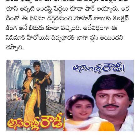
చూసి అప్పటి ఇండస్ట్రీ పెద్దలు కూడా షాక్ అయ్యారు. ఇక
దీంతో ఈ సినిమా దగ్గరనుంచి మోహన్ బాబుకు కలక్షన్
కింగి అనే బిరుదు కూడా వచ్చింది. అదేవిధంగా ఈ
సినిమాకి హీరోయిన్‌ దివ్యభారతి బాగా ప్లస్ అయిందని
చెప్పాలి.