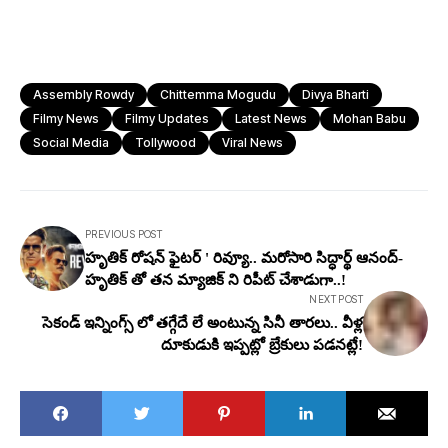
Assembly Rowdy
Chittemma Mogudu
Divya Bharti
Filmy News
Filmy Updates
Latest News
Mohan Babu
Social Media
Tollywood
Viral News
PREVIOUS POST
హృతిక్ రోష‌న్ ఫైట‌ర్ ' రివ్యూ.. మరోసారి సిద్ధార్థ్‌ ఆనంద్-
హృతిక్ తో తన మ్యాజిక్ ని రిపీట్ చేశాడుగా..!
NEXT POST
సెకండ్ ఇన్నింగ్స్ లో త‌గ్గేదే లే అంటున్న సినీ తార‌లు.. వీళ్ల
దూకుడుకి ఇప్ప‌ట్లో బ్రేకులు ప‌డ‌న‌ట్లే!