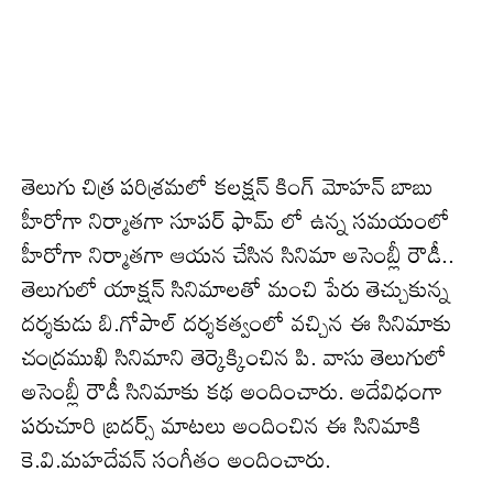
తెలుగు చిత్ర పరిశ్రమలో కలక్షన్ కింగ్‌ మోహన్ బాబు
హీరోగా నిర్మాతగా సూపర్ ఫామ్ లో ఉన్న సమయంలో
హీరోగా నిర్మాతగా ఆయన చేసిన సినిమా అసెంబ్లీ రౌడీ..
తెలుగులో యాక్షన్ సినిమాలతో మంచి పేరు తెచ్చుకున్న‌
దర్శకుడు బి.గోపాల్ దర్శకత్వంలో వచ్చిన ఈ సినిమాకు
చంద్రముఖి సినిమాని తెర్కెక్కించిన పి. వాసు తెలుగులో
అసెంబ్లీ రౌడీ సినిమాకు కథ అందించారు. అదేవిధంగా
పరుచూరి బ్రదర్స్ మాటలు అందించిన ఈ సినిమాకి
కె.వి.మహదేవన్ సంగీతం అందించారు.