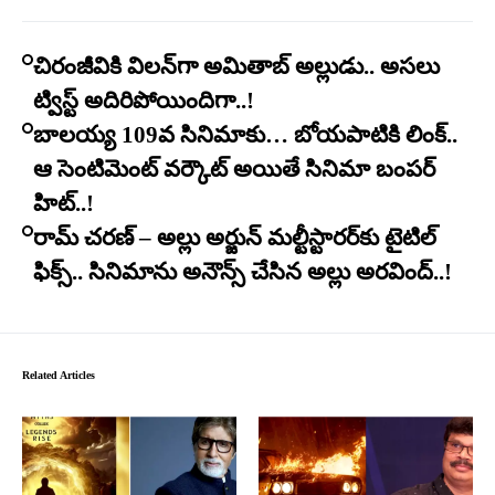
చిరంజీవికి విలన్‌గా అమితాబ్ అల్లుడు.. అసలు
ట్విస్ట్ అదిరిపోయిందిగా..!
బాలయ్య 109వ సినిమాకు… బోయపాటికి లింక్..
ఆ సెంటిమెంట్ వర్కౌట్ అయితే సినిమా బంపర్
హిట్..!
రామ్ చరణ్ – అల్లు అర్జున్ మల్టీస్టారర్​కు టైటిల్
ఫిక్స్.. సినిమాను అనౌన్స్ చేసిన అల్లు అరవింద్..!
Related Articles