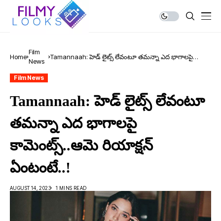
Film
Home
Tamannaah: హెడ్ లైట్స్ లేవంటూ తమన్నా ఎద భాగాల‌పై
News
కామెంట్స్..ఆమె రియాక్షన్ ఏంటంటే..!
Film News
Tamannaah: హెడ్ లైట్స్ లేవంటూ
తమన్నా ఎద భాగాల‌పై
కామెంట్స్..ఆమె రియాక్షన్
ఏంటంటే..!
AUGUST 14, 2023
1 MINS READ