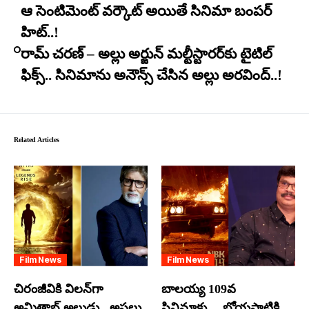
ఆ సెంటిమెంట్ వర్కౌట్ అయితే సినిమా బంపర్
హిట్..!
రామ్ చరణ్ – అల్లు అర్జున్ మల్టీస్టారర్​కు టైటిల్
ఫిక్స్.. సినిమాను అనౌన్స్ చేసిన అల్లు అరవింద్..!
Related Articles
Film News
Film News
చిరంజీవికి విలన్‌గా
బాలయ్య 109వ
అమితాబ్ అల్లుడు.. అసలు
సినిమాకు… బోయపాటికి