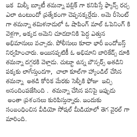
ఇక మిల్కీ బ్యూటీ త‌మ‌న్నా పబ్లిక్ గా కనిపిస్తే ఫ్యాన్స్ రచ్చ
ఎలా ఉంటుందో ప్రత్యేకంగా చెప్ప‌న‌క్క‌ర్లేదు. ఆమె రీసెంట్
గా తమన్నా తమిళనాడులో ఓ షాపింగ్ మాల్ ఓపెనింగ్ కి
వెళ్ల‌గా, అక్క‌డ ఆమెని చూడ‌డానికి పెద్ద ఎత్తున
అభిమానులు వ‌చ్చారు. పోలీసులు కూడా భారీ బందోబ‌స్త్
నిర్వ‌హించారు. అయిన‌ప్ప‌టికీ ఓ అభిమాని బారికేడ్స్ దూకి
త‌మ‌న్నా ద‌గ్గ‌ర‌కి వెళ్లాడు. చుట్టూ ఉన్న బౌన్స‌ర్స్ అత‌డిని
ప‌క్క‌కు లాగేస్తుండ‌గా, చాలా కూల్‌గా హ్యాండిల్ చేసిన
త‌మ‌న్నా అతడి కోరిక మేరకు సెల్ఫీకి ఫోజు ఇచ్చి
ఆనందింప‌జేసింది . తమన్నా చేసిన పనిపై ఇప్పుడు
అంతా ప్రశంసలు కురిపిస్తున్నారు. ఇందుకు
సంబంధించిన వీడియో సోషల్ మీడియాలో తెగ‌ వైరల్ గా
మారింది.