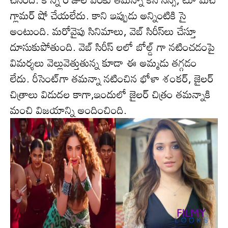
గ్లామ‌ర్ షో చేయ‌లేదు. కాని ఇప్పుడు అన్నింటికి సై
అంటుంది. మ‌రోవైపు సినిమాలు, వెబ్ సిరీస్‌లు చేస్తూ
దూసుకుపోతుంది. వెబ్ సిరీస్ లలో బోల్డ్ గా నటించడంపై
విమర్శలు వెల్లువెత్తుతున్న కూడా ఈ అమ్మ‌డు త‌గ్గ‌డం
లేదు. రీసెంట్‌గా త‌మ‌న్నా న‌టించిన భోళా శంక‌ర్, జైల‌ర్
చిత్రాలు విడుద‌ల కాగా,ఇందులో జైల‌ర్ చిత్రం త‌మ‌న్నాకి
మంచి విజ‌యాన్ని అందించింది.