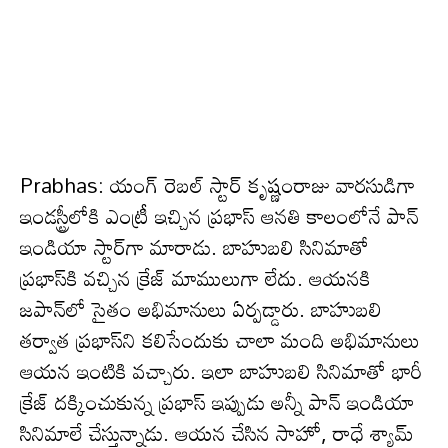
Prabhas: యంగ్ రెబ‌ల్ స్టార్ కృష్ణంరాజు వార‌సుడిగా
ఇండ‌స్ట్రీలోకి ఎంట్రీ ఇచ్చిన ప్ర‌భాస్ ఆన‌తి కాలంలోనే పాన్
ఇండియా స్టార్‌గా మారాడు. బాహుబ‌లి సినిమాతో
ప్ర‌భాస్‌కి వ‌చ్చిన క్రేజ్ మాములుగా లేదు. ఆయ‌న‌కి
జ‌పాన్‌లో సైతం అభిమానులు ఏర్ప‌డ్డారు. బాహుబ‌లి
త‌ర్వాత ప్ర‌భాస్‌ని క‌లిసేందుకు చాలా మంది అభిమానులు
ఆయ‌న ఇంటికి వ‌చ్చారు. ఇలా బాహుబ‌లి సినిమాతో భారీ
క్రేజ్ దక్కించుకున్న ప్ర‌భాస్ ఇప్పుడు అన్నీ పాన్ ఇండియా
సినిమాలే చేస్తున్నాడు. ఆయ‌న చేసిన సాహో, రాధే శ్యామ్