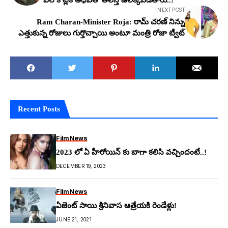
NEXT POST
Ram Charan-Minister Roja: రామ్ చ‌ర‌ణ్ నిన్ను
ఎత్తుకున్న రోజులు గుర్తొచ్చాయి అంటూ మంత్రి రోజా ట్వీట్
Recent Posts
Film News
2023 లో ఏ హీరోయిన్ కు బాగా కలిసి వచ్చిందంటే..!
DECEMBER 19, 2023
Film News
ఏజెంట్ సాయి శ్రీనివాస ఆత్రేయకి రెండేళ్లు!
JUNE 21, 2021