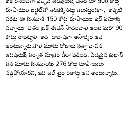
ఇక రీసెంట్‌గా వ‌చ్చిన ఆదిపురుష్ చిత్రం రూ.500 కోట్ల
రూపాయ‌ల బ‌డ్జెట్‌తో తెర‌కెక్కిన‌ట్టు తెలుస్తుండ‌గా, ఇప్పటి
వరకు ఈ సినిమాకి 150 కోట్ల రూపాయిల షేర్ వసూళ్లు
వచ్చాయి. చిత్రం బ్రేక్ ఈవెన్ సాధించాలి అంటే మరో 90
కోట్లు రాబట్టాలి. ఇది దాదాపుగా అసాధ్యం అనే
అంటున్నారు.తొలి మూడు రోజులు స‌త్తా చాటిన
ఆదిపురుష్ త‌ర్వాత మాత్రం డీలా పడింది. ఏదేమైన ప్ర‌భాస్
త‌న మూడు సినిమాలకు 276 కోట్ల రూపాయిలు
నష్టపోయారని, ఇది ఆల్ టైం రికార్డు అని అంటున్నారు.