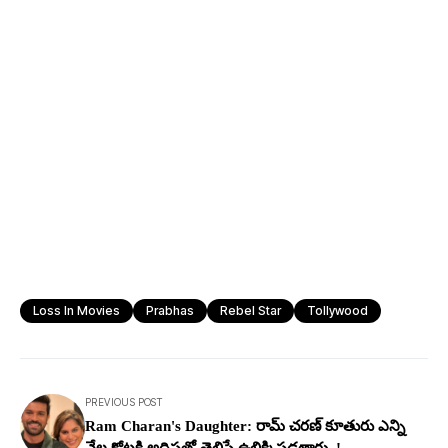
Loss In Movies
Prabhas
Rebel Star
Tollywood
PREVIOUS POST
Ram Charan's Daughter: రామ్ చ‌ర‌ణ్ కూతురు ఎన్ని
వేల కోట్ల‌కి అధిప‌తో తెలిస్తే ఉలిక్కిప‌డ‌తారు..!