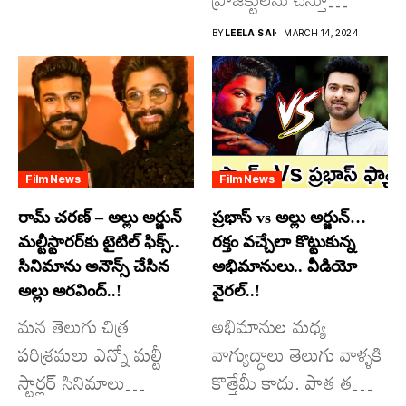
విశ్వంభర...
దూసుకుపోతోన్నారు.
BY
LEELA SAI
MARCH 14, 2024
అందులో కొందరు
మాత్రమే...
Film News
Film News
రామ్ చరణ్ – అల్లు అర్జున్
ప్రభాస్ vs అల్లు అర్జున్…
మల్టీస్టారర్​కు టైటిల్ ఫిక్స్..
రక్తం వచ్చేలా కొట్టుకున్న
సినిమాను అనౌన్స్ చేసిన
అభిమానులు.. వీడియో
అల్లు అరవింద్..!
వైరల్..!
మన తెలుగు చిత్ర
అభిమానుల మధ్య
పరిశ్రమలు ఎన్నో మల్టీ
వాగ్యుద్ధాలు తెలుగు వాళ్ళకి
స్టార్లర్ సినిమాలు
కొత్తేమీ కాదు. పాత తరం