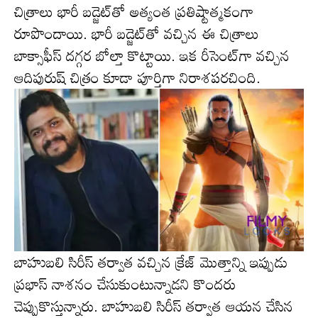
చిత్రాలు భారీ బ‌డ్జెట్‌తో అత్యంత ప్ర‌తిష్టాత్మ‌కంగా
రూపొందాయి. భారీ బ‌డ్జెట్‌తో వ‌చ్చిన ఈ చిత్రాలు
బాక్సాఫీస్ దగ్గర బోల్తా కొట్టాయి. ఇక రీసెంట్‌గా వ‌చ్చిన
ఆదిపురుష్ చిత్రం కూడా పూర్తిగా నిరాశ‌ప‌ర‌చింది.
బాహుబలి సిరీస్ తర్వాత వచ్చిన క్రేజ్ మొత్తాన్ని ఇప్పుడు
ప్ర‌భాస్ నాశ‌నం చేసుకుంటున్నాడ‌ని కొంద‌రు
చెప్పుకొస్తున్నారు. బాహుబ‌లి సిరీస్ త‌ర్వాత ఆయ‌న చేసిన