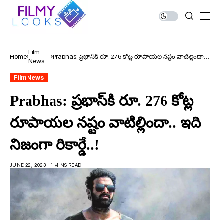
Film
Home
Prabhas: ప్ర‌భాస్‌కి రూ. 276 కోట్ల రూపాయల నష్టం వాటిల్లిందా..
News
ఇది నిజంగా రికార్డే..!
Film News
Prabhas: ప్ర‌భాస్‌కి రూ. 276 కోట్ల
రూపాయల నష్టం వాటిల్లిందా.. ఇది
నిజంగా రికార్డే..!
JUNE 22, 2023
1 MINS READ