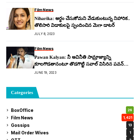
Film News
Niharika: అర్ధం చేసుకోమ‌ని వేడుకుంటున్న నిహారిక‌..
తొలిసారి విడాకుల‌పై స్పందించిన మెగా డాట‌ర్
JULY 8, 2023
Film News
Pawan Kalyan: నీ అవినీతి సామ్రాజ్యాన్ని
కూలగొడతానంటూ తొడగొట్టి సవాల్ విసిరిన పవన్
కళ్యాణ్
JUNE 19, 2023
Categories
BoxOffice
26
Film News
1,421
Gossips
13
Mail Order Wives
1