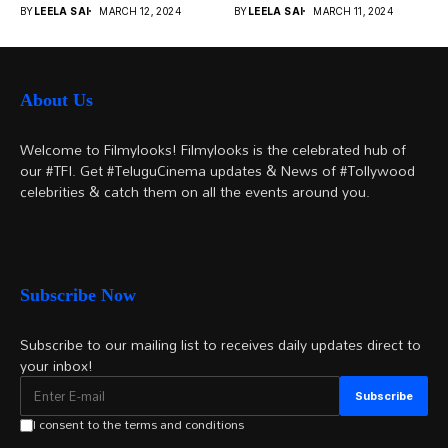
వచ్చాయి.. కొన్ని సినిమాలు
నటుల నుంచి నేటి...
BY
LEELA SAI
MARCH 12, 2024
BY
LEELA SAI
MARCH 11, 2024
అయితే...
About Us
Welcome to Filmylooks! Filmylooks is the celebrated hub of
our #TFI. Get #TeluguCinema updates & News of #Tollywood
celebrities & catch them on all the events around you.
Subscribe Now
Subscribe to our mailing list to receives daily updates direct to
your inbox!
I consent to the terms and conditions