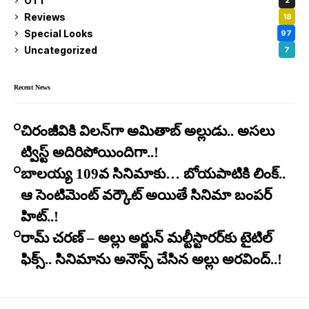
OTT
2
Reviews
18
Special Looks
97
Uncategorized
7
Recent News
చిరంజీవికి విలన్‌గా అమితాబ్ అల్లుడు.. అసలు
ట్విస్ట్ అదిరిపోయిందిగా..!
బాలయ్య 109వ సినిమాకు… బోయపాటికి లింక్..
ఆ సెంటిమెంట్ వర్కౌట్ అయితే సినిమా బంపర్
హిట్..!
రామ్ చరణ్ – అల్లు అర్జున్ మల్టీస్టారర్​కు టైటిల్
ఫిక్స్.. సినిమాను అనౌన్స్ చేసిన అల్లు అరవింద్..!