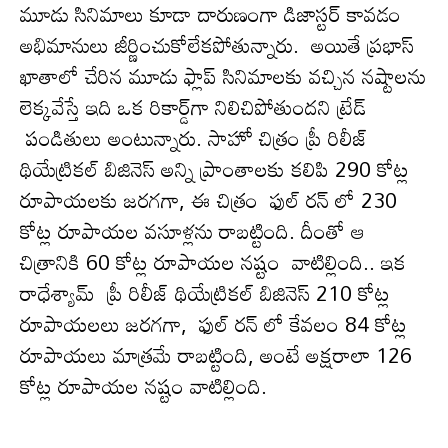
మూడు సినిమాలు కూడా దారుణంగా డిజాస్ట‌ర్ కావ‌డం
అభిమానులు జీర్ణించుకోలేక‌పోతున్నారు. అయితే ప్ర‌భాస్
ఖాతాలో చేరిన మూడు ఫ్లాప్ సినిమాలకు వచ్చిన నష్టాలను
లెక్కవేస్తే ఇది ఒక రికార్డ్‌గా నిలిచిపోతుంద‌ని ట్రేడ్
పండితులు అంటున్నారు. సాహో చిత్రం ప్రీ రిలీజ్
థియేట్రికల్ బిజినెస్ అన్ని ప్రాంతాలకు కలిపి 290 కోట్ల
రూపాయలకు జరగ‌గా, ఈ చిత్రం ఫుల్ రన్ లో 230
కోట్ల రూపాయల వసూళ్లను రాబట్టింది. దీంతో ఆ
చిత్రానికి 60 కోట్ల రూపాయల నష్టం వాటిల్లింది.. ఇక
రాధేశ్యామ్ ప్రీ రిలీజ్ థియేట్రికల్ బిజినెస్ 210 కోట్ల
రూపాయలలు జ‌ర‌గ‌గా, ఫుల్ రన్ లో కేవలం 84 కోట్ల
రూపాయలు మాత్రమే రాబట్టింది, అంటే అక్షరాలా 126
కోట్ల రూపాయల నష్టం వాటిల్లింది.