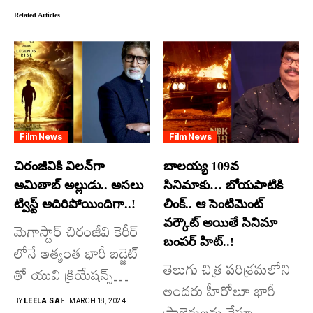
Related Articles
Film News
Film News
చిరంజీవికి విలన్‌గా
బాలయ్య 109వ
అమితాబ్ అల్లుడు.. అసలు
సినిమాకు… బోయపాటికి
ట్విస్ట్ అదిరిపోయిందిగా..!
లింక్.. ఆ సెంటిమెంట్
వర్కౌట్ అయితే సినిమా
మెగాస్టార్ చిరంజీవి కెరీర్
బంపర్ హిట్..!
లోనే అత్యంత భారీ బడ్జెట్
తెలుగు చిత్ర పరిశ్రమలోని
తో యువి క్రియేషన్స్
అందరు హీరోలూ భారీ
రూపొందిస్తున్న
BY
LEELA SAI
MARCH 18, 2024
ప్రాజెక్టులను చేస్తూ