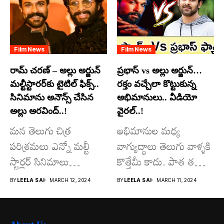
Film News
Film News
రామ్ చరణ్ – అల్లు అర్జున్
ప్రభాస్ vs అల్లు అర్జున్…
మల్టీస్టారర్​కు టైటిల్ ఫిక్స్..
రక్తం వచ్చేలా కొట్టుకున్న
సినిమాను అనౌన్స్ చేసిన
అభిమానులు.. వీడియో
అల్లు అరవింద్..!
వైరల్..!
మన తెలుగు చిత్ర
అభిమానుల మధ్య
పరిశ్రమలు ఎన్నో మల్టీ
వాగ్యుద్ధాలు తెలుగు వాళ్ళకి
స్టార్లర్ సినిమాలు
కొత్తేమీ కాదు. పాత తరం
వచ్చాయి.. కొన్ని సినిమాలు
నటుల నుంచి నేటి...
BY
LEELA SAI
MARCH 12, 2024
BY
LEELA SAI
MARCH 11, 2024
అయితే...