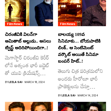
Film News
Film News
చిరంజీవికి విలన్‌గా
బాలయ్య 109వ
అమితాబ్ అల్లుడు.. అసలు
సినిమాకు… బోయపాటికి
ట్విస్ట్ అదిరిపోయిందిగా..!
లింక్.. ఆ సెంటిమెంట్
వర్కౌట్ అయితే సినిమా
మెగాస్టార్ చిరంజీవి కెరీర్
బంపర్ హిట్..!
లోనే అత్యంత భారీ బడ్జెట్
తెలుగు చిత్ర పరిశ్రమలోని
తో యువి క్రియేషన్స్
అందరు హీరోలూ భారీ
రూపొందిస్తున్న
BY
LEELA SAI
MARCH 18, 2024
ప్రాజెక్టులను చేస్తూ
విశ్వంభర...
దూసుకుపోతోన్నారు.
BY
LEELA SAI
MARCH 14, 2024
అందులో కొందరు
మాత్రమే...