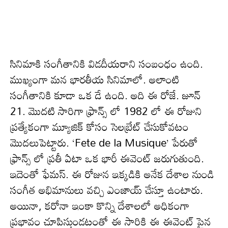
సినిమాకి సంగీతానికి విడదీయరాని సంబంధం ఉంది.
ముఖ్యంగా మన భారతీయ సినిమాలో. అలాంటి
సంగీతానికి కూడా ఒక డే ఉంది. అది ఈ రోజే. జూన్
21. మొదటి సారిగా ఫ్రాన్స్ లో 1982 లో ఈ రోజుని
ప్రత్యేకంగా మ్యూజిక్ కోసం సెలబ్రేట్ చేసుకోవటం
మొదలుపెట్టారు. ‘Fete de la Musique’ పేరుతో
ఫ్రాన్స్ లో ప్రతీ ఏటా ఒక భారీ ఈవెంట్ జరుగుతుంది.
ఇదెంతో ఫేమస్. ఈ రోజున ఇక్కడికి అనేక దేశాల నుండి
సంగీత అభిమానులు వచ్చి ఎంజాయ్ చేస్తూ ఉంటారు.
అయినా, కరోనా ఇంకా కొన్ని దేశాలలో అధికంగా
ప్రభావం చూపిస్తుండటంతో ఈ సారికి ఈ ఈవెంట్ పైన