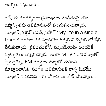
ఆంక్షలు విధించారు.
ఐతే, ఈ సందర్భంగా ప్రముఖులు సంగీతంపై తమ
ఇష్టాన్ని తమ అభిమానులతో పంచుకుంటున్నారు.
మ్యూజిక్ డైరెక్టర్ దేవిశ్రీ ప్రసాద్ ‘My life in a single
frame’ అంటూ తన స్థూడియో పిక్చర్ ని ట్విటర్ లో షేర్
చేసుకున్నాడు. ప్రపంచంలోని మ్యుజీషియన్స్ అందరికీ
కృతజ్ఞతలు చెప్పుకున్నాడు. ఇంకా MTV వంటి మ్యూజిక్
ప్లాట్ఫామ్స్, FM సంస్థలు మ్యూజిక్ గురించి
మాట్లాడటానికి, సంగీత అభిమానులకి వాళ్ళ ఫెవరేట్
మ్యూజిక్ ని వినిపిస్తూ ఈ రోజుని సెలబ్రేట్ చేస్తున్నాయి.