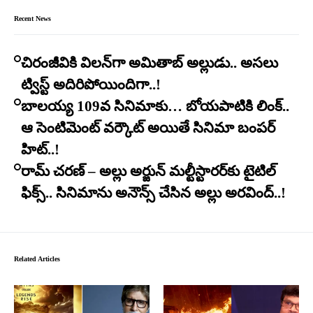
Recent News
చిరంజీవికి విలన్‌గా అమితాబ్ అల్లుడు.. అసలు
ట్విస్ట్ అదిరిపోయిందిగా..!
బాలయ్య 109వ సినిమాకు… బోయపాటికి లింక్..
ఆ సెంటిమెంట్ వర్కౌట్ అయితే సినిమా బంపర్
హిట్..!
రామ్ చరణ్ – అల్లు అర్జున్ మల్టీస్టారర్​కు టైటిల్
ఫిక్స్.. సినిమాను అనౌన్స్ చేసిన అల్లు అరవింద్..!
Related Articles