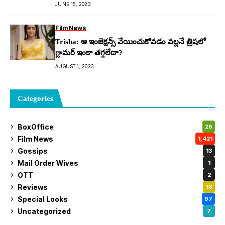
కామెంట్స్
JUNE 15, 2023
Film News
Trisha: ఆ ఇంజెక్షన్స్ వేయించుకోవ‌డం వ‌ల్ల‌నే త్రిష‌లో
గ్లామ‌ర్ ఇంకా త‌గ్గ‌లేదా?
AUGUST 1, 2023
Categories
BoxOffice
26
Film News
1,421
Gossips
13
Mail Order Wives
1
OTT
2
Reviews
18
Special Looks
97
Uncategorized
7