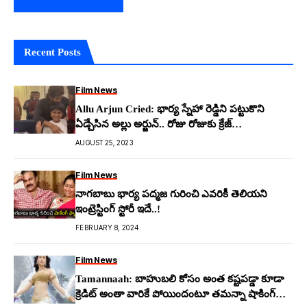
Recent Posts
Film News
Allu Arjun Cried: భార్య స్నేహా రెడ్డిని ప‌ట్టుకొని
ఏడ్చేసిన అల్లు అర్జున్.. రోజు రోజుకు క్రేజ్
పెంచుకుంటున్న బ‌న్నీ
AUGUST 25, 2023
Film News
నాగబాబు భార్య పద్మజ గురించి ఎవరికీ తెలియని
ఇంట్రెస్టింగ్ స్టోరీ ఇదే..!
FEBRUARY 8, 2024
Film News
Tamannaah: బాహుబలి కోసం అంత కష్టపడ్డా కూడా
క్రెడిట్ అంతా వారికే పోయిందంటూ తమన్నా షాకింగ్