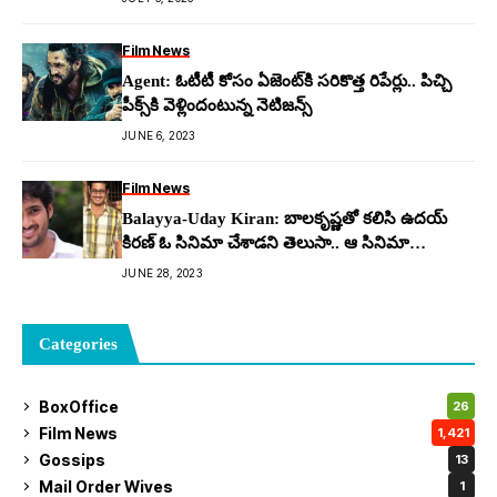
Film News
Agent: ఓటీటీ కోసం ఏజెంట్‌కి స‌రికొత్త రిపేర్లు.. పిచ్చి
పీక్స్‌కి వెళ్లిందంటున్న నెటిజ‌న్స్
JUNE 6, 2023
Film News
Balayya-Uday Kiran: బాల‌కృష్ణ‌తో క‌లిసి ఉద‌య్
కిర‌ణ్ ఓ సినిమా చేశాడ‌ని తెలుసా.. ఆ సినిమా
ఏంటంటే..!
JUNE 28, 2023
Categories
BoxOffice
26
Film News
1,421
Gossips
13
Mail Order Wives
1