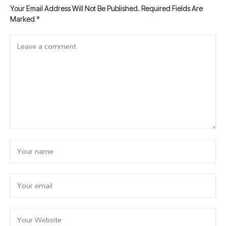
Your Email Address Will Not Be Published.
Required Fields Are
Marked
*