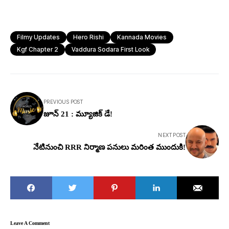
Filmy Updates
Hero Rishi
Kannada Movies
Kgf Chapter 2
Vaddura Sodara First Look
PREVIOUS POST
జూన్ 21 : మ్యూజిక్ డే!
NEXT POST
నేటినుంచి RRR నిర్మాణ పనులు మరింత ముందుకి!
Leave A Comment