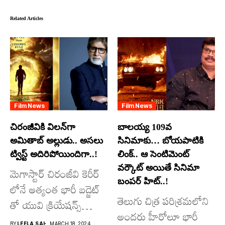
Related Articles
Film News
Film News
చిరంజీవికి విలన్‌గా
బాలయ్య 109వ
అమితాబ్ అల్లుడు.. అసలు
సినిమాకు… బోయపాటికి
ట్విస్ట్ అదిరిపోయిందిగా..!
లింక్.. ఆ సెంటిమెంట్
వర్కౌట్ అయితే సినిమా
మెగాస్టార్ చిరంజీవి కెరీర్
బంపర్ హిట్..!
లోనే అత్యంత భారీ బడ్జెట్
తెలుగు చిత్ర పరిశ్రమలోని
తో యువి క్రియేషన్స్
అందరు హీరోలూ భారీ
రూపొందిస్తున్న
BY
LEELA SAI
MARCH 18, 2024