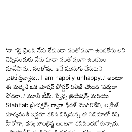
‘నా గర్ల్ ఫ్రెండ్ నేను లేకుండా సంతోషంగా ఉండలేను అని
చెప్పినందుకు నేను కూడా సంతోషంగా ఉండటం
మానేసాను.. సంతోషం అనే ముసుగు వేసుకుని
బ్రతికేస్తున్నాను.. I am happily unhappy..’ అంటూ
ఈ మధ్యనే ఒక మోషన్ పోస్టర్ రిలీజ్ చేసింది ‘వద్దురా
సోదరా..’ మూవీ టీమ్. స్వేఛ్చ క్రియేషన్స్ మరియు
StabFab ప్రొడక్షన్స్ ద్వారా ధీరజ్ మొగిలినేని, అమ్రేజ్
సూర్యవంశీ ఇద్దరూ కలిసి నిర్మిస్తున్న ఈ సినిమాలో రిషి
హీరోగా, ధన్య బాలక్రిష్ణ జంటగా కనిపించబోతున్నారు.