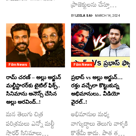
ప్రాజెక్టులను చేస్తూ
విశ్వంభర...
దూసుకుపోతోన్నారు.
BY
LEELA SAI
MARCH 14, 2024
అందులో కొందరు
మాత్రమే...
Film News
Film News
రామ్ చరణ్ – అల్లు అర్జున్
ప్రభాస్ vs అల్లు అర్జున్…
మల్టీస్టారర్​కు టైటిల్ ఫిక్స్..
రక్తం వచ్చేలా కొట్టుకున్న
సినిమాను అనౌన్స్ చేసిన
అభిమానులు.. వీడియో
అల్లు అరవింద్..!
వైరల్..!
మన తెలుగు చిత్ర
అభిమానుల మధ్య
పరిశ్రమలు ఎన్నో మల్టీ
వాగ్యుద్ధాలు తెలుగు వాళ్ళకి
స్టార్లర్ సినిమాలు
కొత్తేమీ కాదు. పాత తరం