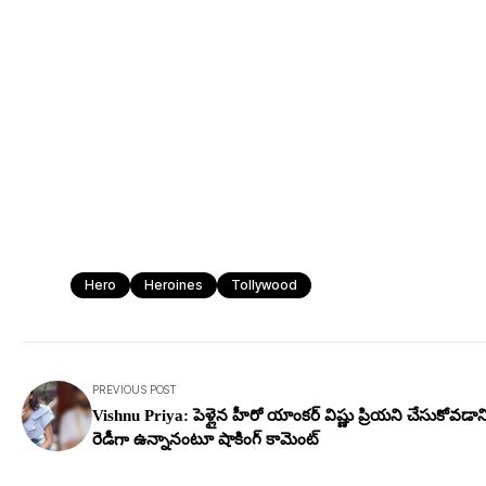
Hero
Heroines
Tollywood
PREVIOUS POST
Vishnu Priya: పెళ్లైన హీరో యాంక‌ర్ విష్ణు ప్రియ‌ని చేసుకోవ‌డాని
రెడీగా ఉన్నానంటూ షాకింగ్ కామెంట్