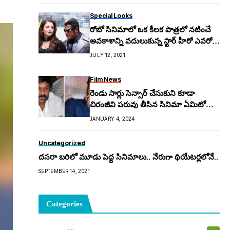
Special Looks
రోబో సినిమాలో ఒక కీలక పాత్రలో నటించే
అవకాశాన్ని వదులుకున్న స్టార్ హీరో ఎవరో
తెలుసా?
JULY 12, 2021
Film News
రెండు సార్లు సెన్సార్ చేసుకుని కూడా
చిరంజీవి పరువు తీసిన సినిమా ఏమిటో
తెలుసా..!?
JANUARY 4, 2024
Uncategorized
ద‌స‌రా బ‌రిలో మూడు పెద్ద సినిమాలు.. నేరుగా థియేట‌ర్ల‌లోనే..
SEPTEMBER 14, 2021
Categories