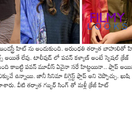
ండస్ట్రీ హిట్ ను అందుకుంది. అరుంధతి తర్వాత బాహులితో హ
 అయితే లేవు. టాలీవుడ్ లో పవన్ కళ్యాణ్ అంటే స్పెషల్ క్రేజ్
ఉంది కాబట్టి పవన్ మూవీస్ ఏవైనా సరే హిట్టయినా.. ఫ్లాప్ అయ
ఎక్కువే ఉన్నాయి. జానీ సినిమా బిగ్గెస్ట్ ఫ్లాప్ అని చెప్పొచ్చు. ఖుషి
శారు. వీటి తర్వాత గబ్బర్ సింగ్ తో మళ్లీ క్రేజీ హిట్