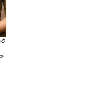
ిట్
ినా