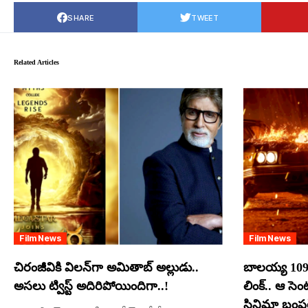
SHARE
TWEET
Related Articles
Film News
Film News
చిరంజీవికి విలన్‌గా అమితాబ్ అల్లుడు..
బాలయ్య 109
అసలు ట్విస్ట్ అదిరిపోయిందిగా..!
లింక్.. ఆ సె
సినిమా బంపర్