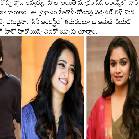
్ని ఫ్లాప్ అవ్వచ్చు. హిట్ అయితే మాత్రం సినీ ఇండస్ట్రీలో వారి
తి చాలా దారుణం. ఈ ప్రభావం హీరోహీరోయిన్ల పర్సనల్ లైఫ్ మీద
 ఎదురైనా.. సినీ ఇండస్ట్రీలో తమకంటూ ఓ ఇమేజ్ క్రియేట్
గ్ హీరో హీరోయిన్స్ ఎవరో ఇప్పుడు చూద్దాం.