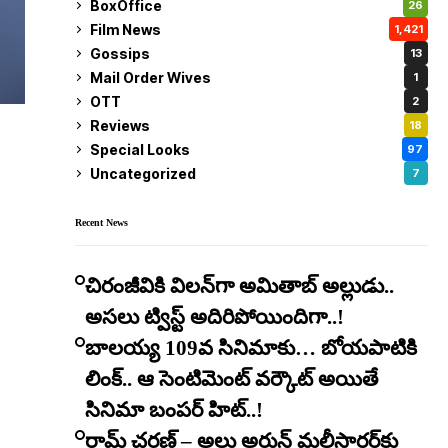
BoxOffice
26
Film News
1,421
Gossips
13
Mail Order Wives
1
OTT
2
Reviews
18
Special Looks
97
Uncategorized
7
Recent News
చిరంజీవికి విలన్‌గా అమితాబ్ అల్లుడు..
అసలు ట్విస్ట్ అదిరిపోయిందిగా..!
బాలయ్య 109వ సినిమాకు… బోయపాటికి
లింక్.. ఆ సెంటిమెంట్ వర్కౌట్ అయితే
సినిమా బంపర్ హిట్..!
రామ్ చరణ్ – అల్లు అర్జున్ మల్టీస్టారర్​కు