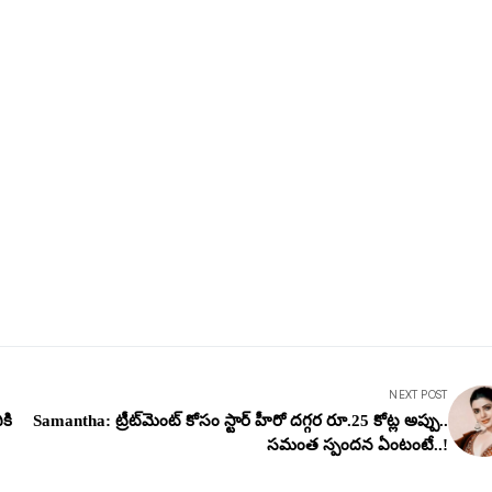
NEXT POST
కి
Samantha: ట్రీట్‌మెంట్‌ కోసం స్టార్ హీరో ద‌గ్గ‌ర రూ.25 కోట్ల అప్పు..
స‌మంత స్పందన ఏంటంటే..!