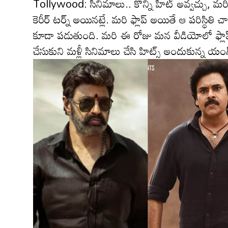
Tollywood: సినిమాలు.. కొన్ని హిట్ అవ్వచ్చు, మరికొన
కెరీర్ టర్న్ అయినట్లే. మరి ఫ్లాప్ అయితే ఆ పరిస్థి
కూడా పడుతుంది. మరి ఈ రోజు మన వీడియోలో ఫ్లాప్స్
చేసుకుని మళ్లీ సినిమాలు చేసి హిట్స్ అందుకున్న యం