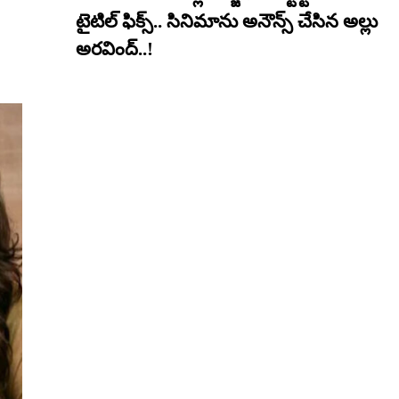
టైటిల్ ఫిక్స్.. సినిమాను అనౌన్స్ చేసిన అల్లు
అరవింద్..!