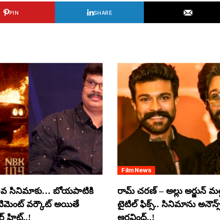
PIN
SHARE
Film News
వ సినిమాకు… బోయపాటికి
రామ్ చరణ్ – అల్లు అర్జున్ మల్టీ
ంటిమెంట్ వర్కౌట్ అయితే
టైటిల్ ఫిక్స్.. సినిమాను అనౌన్స
 హిట్..!
అరవింద్..!