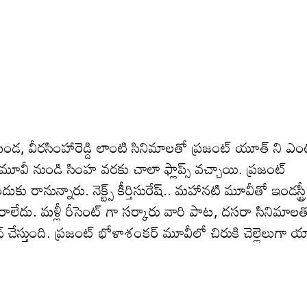
ఖండ, వీరసింహారెడ్డి లాంటి సినిమాలతో ప్రజంట్ యూత్ ని ఎం
ంహ మూవీ నుండి సింహ వరకు చాలా ఫ్లాప్స్ వచ్చాయి. ప్రజంట్
 రానున్నారు. నెక్ట్స్ కీర్తిసురేష్.. మహానటి మూవీతో ఇండస్ట్రీ
రాలేదు. మళ్లీ రీసెంట్ గా సర్కారు వారి పాట, దసరా సినిమాలత
టైన్ చేస్తుంది. ప్రజంట్ భోళాశంకర్ మూవీలో చిరుకి చెల్లెలుగా యాక