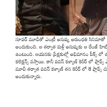
సూపర్ మూవీతో ఎంట్రీ అనుష్క అరుంధతి సినిమాతో ఇ
అందుకుంది. ఆ తర్వాత మళ్లీ అనుష్కకు ఆ రేంజ్ హిట్స్
ఉంటుంది. ఆయనకు ప్రేక్షకుల్లో అభిమానం పీక్స్ లో 
కలెక్షన్స్ వస్తాయి. కానీ పవన్ కళ్యాణ్ కెరీర్ లో ఫ్లాప్స్ 
మూవీ తర్వాత పవన్ కళ్యాణ్ తన కెరీర్ లో 8 ఫ్లాప్స్ చూ
అందుకున్నారు.