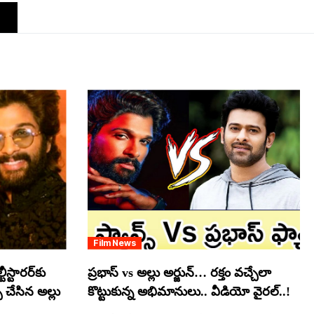
Film News
స్టారర్​కు
ప్రభాస్ vs అల్లు అర్జున్… రక్తం వచ్చేలా
్ చేసిన అల్లు
కొట్టుకున్న అభిమానులు.. వీడియో వైరల్..!