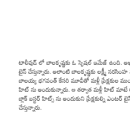
టాలీవుడ్ లో బాలకృష్ణకు ఓ స్పెషల్ ఇమేజ్ ఉంది. అ
టైన్ చేస్తున్నారు. అలాంటి బాలకృష్ణకు లక్ష్మీ నరసి
బాలయ్య భగవంత్ కేసరి మూవీతో మళ్లీ ప్రేక్షకుల ముందుకు
హిట్ ను అందుకున్నారు. ఆ తర్వాత మళ్లీ హిట్ మాటే 
బ్లాక్ బస్టర్ హిట్స్ ను అందుకుని ప్రేక్షకుల్ని ఎంటర్ 
చేస్తున్నారు.