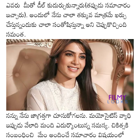
ఎవరు మీతో డీల్ కుదుర్చుకున్నారు(తప్పుడు సమాచారం
ఇచ్చారు). అందులో నేను చాలా తక్కువ మాత్రమే ఖర్చు
చేస్తున్నందుకు చాలా సంతోషిస్తున్నా అని చెప్పుకొచ్చింది
స‌మంత‌.
నన్ను నేను జాగ్రత్తగా చూసుకోగలను. మయోసైటిస్‌ వ్యాధి
ఇప్పుడు వేలాది మంది ఎదుర్కొంటున్న సమస్య. చికిత్సకి
సంబంధించి మేం అందించే సమాచారం విషయంలో