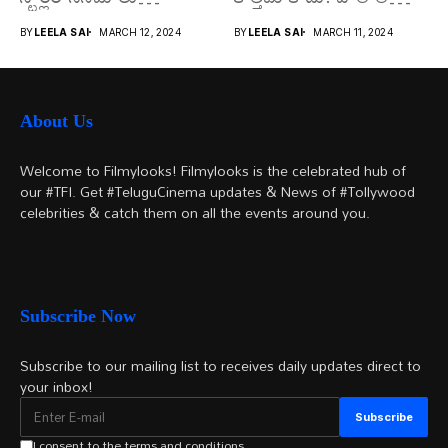
వచ్చాయి.. కొన్ని సినిమాలు
నటుల నుంచి నేటి...
BY
LEELA SAI
MARCH 12, 2024
BY
LEELA SAI
MARCH 11, 2024
అయితే...
About Us
Welcome to Filmylooks! Filmylooks is the celebrated hub of
our #TFI. Get #TeluguCinema updates & News of #Tollywood
celebrities & catch them on all the events around you.
Subscribe Now
Subscribe to our mailing list to receives daily updates direct to
your inbox!
I consent to the terms and conditions