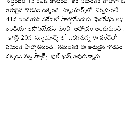
సెప్టెంబర్‌ 1న రిలీజ్‌ కానుంది. ఇక సమంతకి తాజాగా ఓ
అరుదైన గౌరవం దక్కింది. న్యూయార్క్‌లో నిర్వహించే
41వ ఇండియన్‌ పరేడ్‌లో పాల్గొనేందుకు ఫెడరేషన్‌ ఆఫ్‌
ఇండియా అసోసియేషన్‌ నుంచి ఆహ్వానం అందుకుంది .
ఆగస్ట్ 20న న్యూయార్క్ లో జరగనున్న ఈ ప‌రేడ్‌లో
స‌మంత పాల్గొన‌నుంది.. స‌మంత‌కి ఈ అరుదైన గౌర‌వం
ద‌క్క‌డం ప‌ట్ల ఫ్యాన్స్ ఫుల్ ఖుష్ అవుతున్నారు.