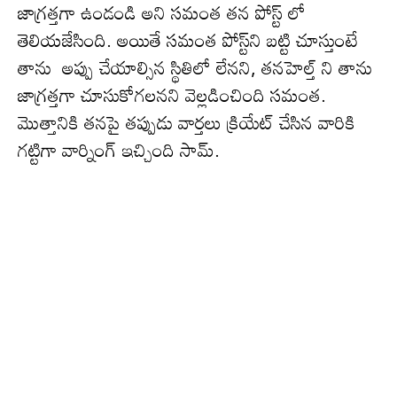
జాగ్రత్తగా ఉండండి అని స‌మంత త‌న పోస్ట్ లో
తెలియ‌జేసింది. అయితే స‌మంత పోస్ట్‌ని బ‌ట్టి చూస్తుంటే
తాను అప్పు చేయాల్సిన స్థితిలో లేనని, తనహెల్త్ ని తాను
జాగ్ర‌త్త‌గా చూసుకోగలనని వెల్లడించింది సమంత.
మొత్తానికి త‌న‌పై త‌ప్పుడు వార్త‌లు క్రియేట్ చేసిన వారికి
గ‌ట్టిగా వార్నింగ్ ఇచ్చింది సామ్.