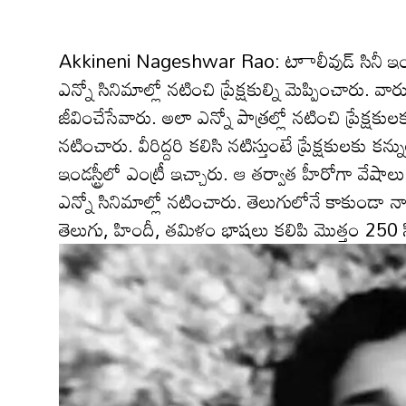
Akkineni Nageshwar Rao: టాాలీవుడ్ సినీ ఇండస్ట్ర
ఎన్నో సినిమాల్లో నటించి ప్రేక్షకుల్ని మెప్పించారు.
జీవించేసేవారు. అలా ఎన్నో పాత్రల్లో నటించి ప్రేక్షకు
నటించారు. వీరిద్దరి కలిసి నటిస్తుంటే ప్రేక్షకులకు కన్ను
ఇండస్ట్రీలో ఎంట్రీ ఇచ్చారు. ఆ తర్వాత హీరోగా వేషాలు 
ఎన్నో సినిమాల్లో నటించారు. తెలుగులోనే కాకుండా 
తెలుగు, హిందీ, తమిళం భాషలు కలిపి మొత్తం 250 