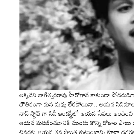
అక్కినేని నాగేశ్వరరావు హీరోగానే కాకుండా సోదరుడి
భౌతికంగా మన మధ్య లేకపోయినా.. ఆయన సినిమాలత
నాన్ స్టాప్ గా సినీ ఇండస్ట్రీలో ఆయన సేవలు అంది
ఆయన మరణించడానికి ముందు కొన్ని రోజుల పాటు అక
చివరకు ఆయన తన సొంత కుటుంబాన్ని కూడా దగ్గరకు రాని