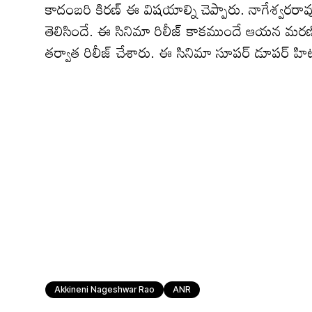
కాదంబరి కిరణ్ ఈ విషయాల్ని చెప్పారు. నాగేశ్వరర
తెలిసిందే. ఈ సినిమా రిలీజ్ కాకముందే ఆయన మరణిం
తర్వాత రిలీజ్ చేశారు. ఈ సినిమా సూపర్ డూపర్ హిట్
Akkineni Nageshwar Rao
ANR