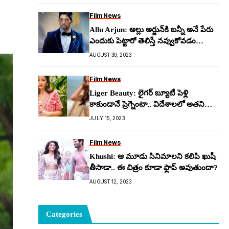
Film News
Allu Arjun: అల్లు అర్జున్‌కి బ‌న్నీ అనే పేరు
ఎందుకు పెట్టారో తెలిస్తే న‌వ్వుకోవ‌డం
ఖాయం..!
AUGUST 30, 2023
Film News
Liger Beauty: లైగ‌ర్ బ్యూటీ పెళ్లి
కాకుండానే ప్రెగ్నెంటా.. విదేశాల‌లో అత‌నితో
నానా ర‌చ్చ‌
JULY 15, 2023
Film News
Khushi: ఆ మూడు సినిమాల‌ని క‌లిపి ఖుషీ
తీసాడా.. ఈ చిత్రం కూడా ఫ్లాప్ అవుతుందా?
AUGUST 12, 2023
Categories