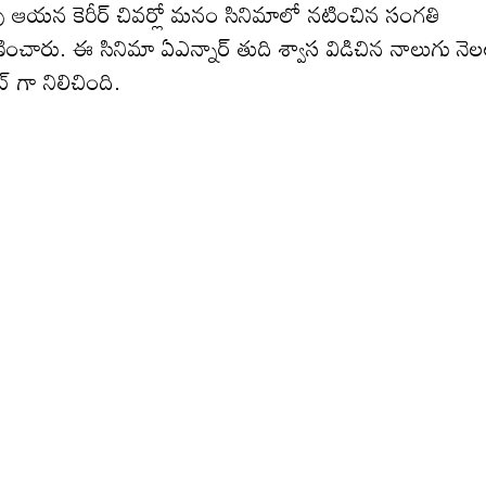
ావు ఆయన కెరీర్ చివర్లో మనం సినిమాలో నటించిన సంగతి
చారు. ఈ సినిమా ఏఎన్నార్ తుది శ్వాస విడిచిన నాలుగు నె
 గా నిలిచింది.