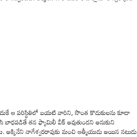
దుకే ఆ పరిస్థితిలో బయటి వారిని, సొంత కొడుకులను కూడా
సి బాధపడితే తన ఫ్యామిలీ వీక్ అవుతుందని అనుకుని
ేదట. అక్కినేని నాగేశ్వరరావుకు మంచి ఆత్మీయుడు అయిన నటుడు