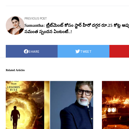
PREVIOUS POST
Samantha: ట్రీట్‌మెంట్‌ కోసం స్టార్ హీరో ద‌గ్గ‌ర రూ.25 కోట్ల అప్ప
స‌మంత స్పందన ఏంటంటే..!
SHARE
TWEET
Related Articles