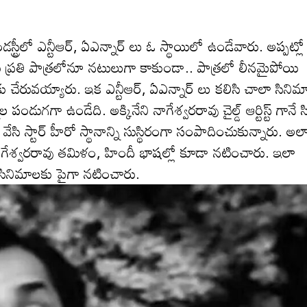
ీలో ఎన్టీఆర్, ఏఎన్నార్ లు ఓ స్థాయిలో ఉండేవారు. అప్పట్లో
 వారు ప్రతి పాత్రలోనూ నటులుగా కాకుండా.. పాత్రలో లీనమైపోయి
లకు చేరువయ్యారు. ఇక ఎన్టీఆర్, ఏఎన్నార్ లు కలిసి చాలా సినిమా
ల పండుగగా ఉండేది. అక్కినేని నాగేశ్వరరావు చైల్డ్ ఆర్టిస్ట్ గానే స
వేసి స్టార్ హీరో స్థానాన్ని సుస్థిరంగా సంపాదించుకున్నారు. అల
నాగేశ్వరరావు తమిళం, హిందీ భాషల్లో కూడా నటించారు. ఇలా
సినిమాలకు పైగా నటించారు.