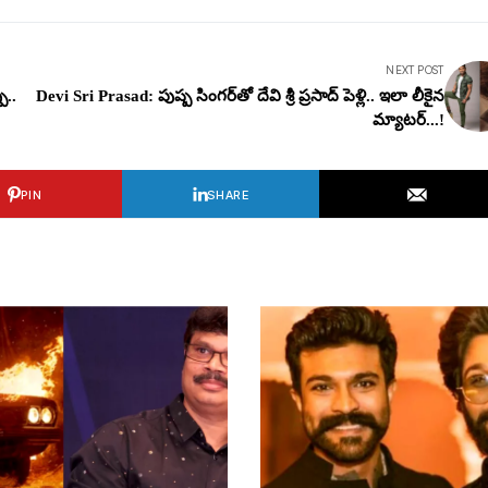
NEXT POST
ు..
Devi Sri Prasad: పుష్ప సింగ‌ర్‌తో దేవి శ్రీ ప్ర‌సాద్ పెళ్లి.. ఇలా లీకైన
మ్యాట‌ర్...!
PIN
SHARE