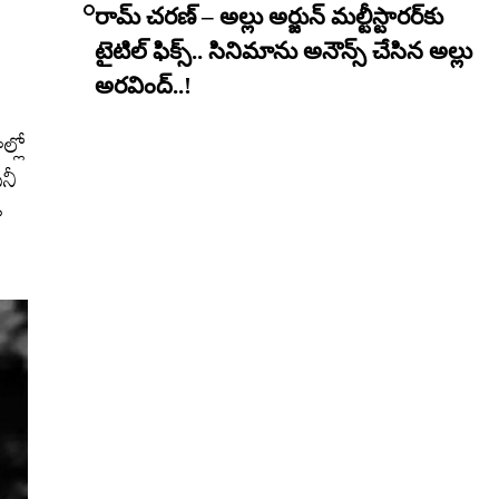
రామ్ చరణ్ – అల్లు అర్జున్ మల్టీస్టారర్​కు
టైటిల్ ఫిక్స్.. సినిమాను అనౌన్స్ చేసిన అల్లు
అరవింద్..!
ల్లో
ినీ
ా