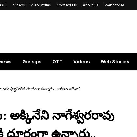
OTT
Videos
Web Stories
Contact Us
About Us
Web Stories
views
Gossips
OTT
Videos
Web Stories
ుందు ఫ్యామిలీకి దూరంగా ఉన్నారు.. కారణం ఇదేనా?
అక్కినేని నాగేశ్వరరావు
ి దూరంగా ఉన్నారు..