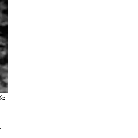
ుతం
.