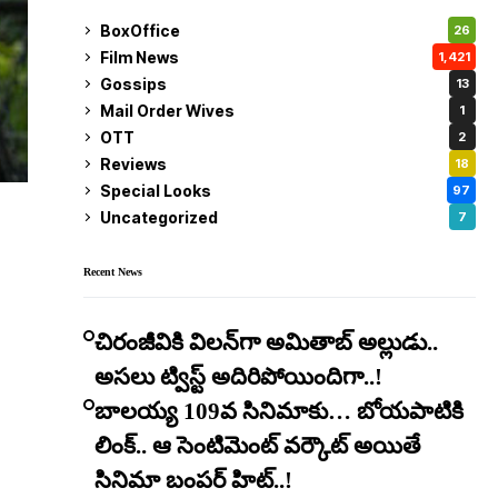
BoxOffice
26
Film News
1,421
Gossips
13
Mail Order Wives
1
OTT
2
Reviews
18
Special Looks
97
Uncategorized
7
Recent News
చిరంజీవికి విలన్‌గా అమితాబ్ అల్లుడు..
అసలు ట్విస్ట్ అదిరిపోయిందిగా..!
బాలయ్య 109వ సినిమాకు… బోయపాటికి
లింక్.. ఆ సెంటిమెంట్ వర్కౌట్ అయితే
సినిమా బంపర్ హిట్..!