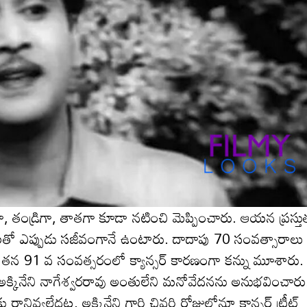
గా, తండ్రిగా, తాతగా కూడా నటించి మెప్పించారు. ఆయన ప్రస్త
ో ఎప్పుడు సజీవంగానే ఉంటారు. దాదాపు 70 సంవత్సారాలు
ంచి తన 91 వ సంవత్సరంలో క్యాన్సర్ కారణంగా కన్ను మూశారు.
్కినేని నాగేశ్వరరావు అంతులేని మనోవేదనను అనుభవించారు
వ్వలేదట. అక్కినేని గారి చివరి రోజుల్లోనూ కాన్సర్ ట్రీట్