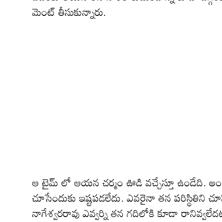
మెంట్ తీసుకున్నారు.
ఆ టైమ్ లో ఆయన చర్మం ఊడి వచ్చేస్తూ ఉండేది. అం
చూసేందుకు ఇష్టపడలేదు. ఎవరైనా తన పరిస్థితిని చూ
నాగేశ్వరరావు ఎవ్వర్ని తన గదిలోకి కూడా రానివ్వల