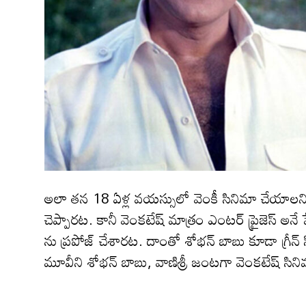
అలా తన 18 ఏళ్ల వయస్సులో వెంకీ సినిమా చేయాలని
చెప్పారట. కానీ వెంకటేష్ మాత్రం ఎంటర్ ప్రైజెస్ అనే 
ను ప్రపోజ్ చేశారట. దాంతో శోభన్ బాబు కూడా గ్రీన
మూవీని శోభన్ బాబు, వాణిశ్రీ జంటగా వెంకటేష్ సిని