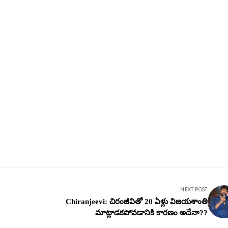
NEXT POST
Chiranjeevi: చిరంజీవితో 20 ఏళ్లు విజయశాంతి
మాట్లాడకపోవడానికి కారణం అదేనా??