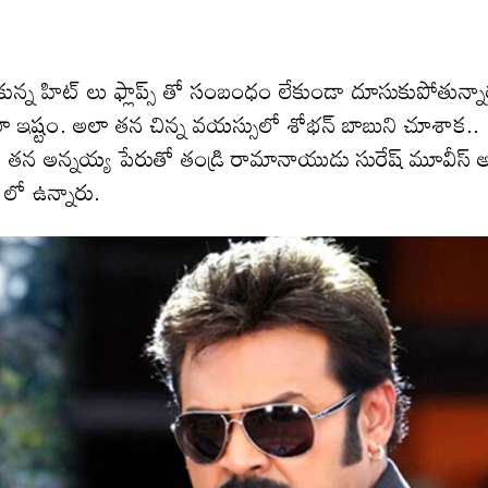
చుకున్న హిట్ లు ఫ్లాప్స్ తో సంబంధం లేకుండా దూసుకుపోతున్నా
ాలా ఇష్టం. అలా తన చిన్న వయస్సులో శోభన్ బాబుని చూశాక..
టికీ తన అన్నయ్య పేరుతో తండ్రి రామానాయుడు సురేష్ మూవీస్ అ
జ్ లో ఉన్నారు.