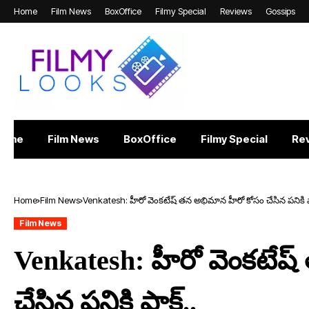
Home
Film News
BoxOffice
Filmy Special
Reviews
Gossips
Home
Film News
BoxOffice
Filmy Special
Re
Home
Film News
Venkatesh: హీరో వెంకటేష్ తన అభిమాన హీరో కోసం చేసిన పనికి ష
Film News
Venkatesh: హీరో వెంకటేష
చేసిన పనికి షాక్..