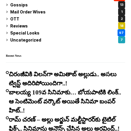
Gossips
13
Mail Order Wives
1
OTT
2
Reviews
18
Special Looks
97
Uncategorized
7
Recent News
చిరంజీవికి విలన్‌గా అమితాబ్ అల్లుడు.. అసలు
ట్విస్ట్ అదిరిపోయిందిగా..!
బాలయ్య 109వ సినిమాకు… బోయపాటికి లింక్..
ఆ సెంటిమెంట్ వర్కౌట్ అయితే సినిమా బంపర్
హిట్..!
రామ్ చరణ్ – అల్లు అర్జున్ మల్టీస్టారర్​కు టైటిల్
ఫిక్స్.. సినిమాను అనౌన్స్ చేసిన అల్లు అరవింద్..!