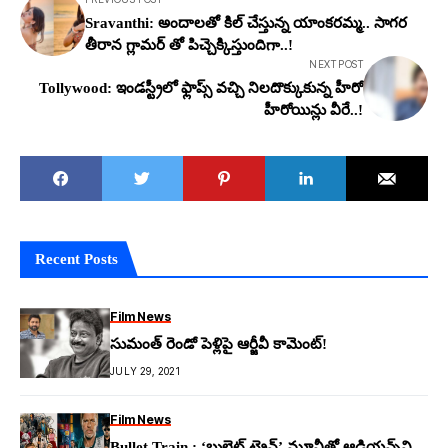
Sravanthi: అందాల‌తో కిల్ చేస్తున్న యాంక‌ర‌మ్మ‌.. సాగ‌ర
తీరాన గ్లామ‌ర్ తో పిచ్చెక్కిస్తుందిగా..!
NEXT POST
Tollywood: ఇండస్ట్రీలో ఫ్లాప్స్ వచ్చి నిలదొక్కుకున్న హీరో
హీరోయిన్లు వీరే..!
Recent Posts
Film News
సుమంత్ రెండో పెళ్లిపై ఆర్జీవీ కామెంట్!
JULY 29, 2021
Film News
Bullet Train : ‘బుల్లెట్ ట్రైన్’ మూవీతో ఆడియన్స్‌ని