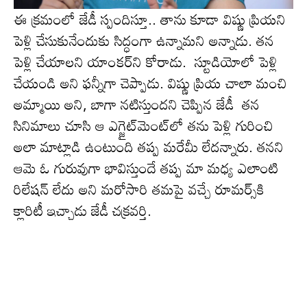
ఈ క్ర‌మంలో జేడీ స్పందిస్తూ.. తాను కూడా విష్ణు ప్రియ‌ని
పెళ్లి చేసుకునేందుకు సిద్ధంగా ఉన్నామ‌ని అన్నాడు. త‌న
పెళ్లి చేయాల‌ని యాంక‌ర్‌ని కోరాడు. స్టూడియోలో పెళ్లి
చేయండి అని ఫన్నీగా చెప్పాడు. విష్ణు ప్రియ‌ చాలా మంచి
అమ్మాయి అని, బాగా నటిస్తుందని చెప్పిన జేడీ తన
సినిమాలు చూసి ఆ ఎగ్జైట్‌మెంట్‌లో తను పెళ్లి గురించి
అలా మాట్లాడి ఉంటుంది తప్ప మరేమీ లేదన్నారు. తనని
ఆమె ఓ గురువుగా భావిస్తుందే త‌ప్ప మా మ‌ధ్య ఎలాంటి
రిలేష‌న్ లేదు అని మ‌రోసారి త‌మపై వ‌చ్చే రూమ‌ర్స్‌కి
క్లారిటీ ఇచ్చాడు జేడీ చక్ర‌వ‌ర్తి.