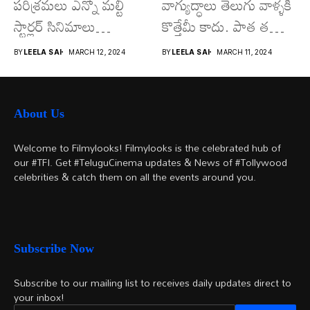
పరిశ్రమలు ఎన్నో మల్టీ
వాగ్యుద్ధాలు తెలుగు వాళ్ళకి
స్టార్లర్ సినిమాలు
కొత్తేమీ కాదు. పాత తరం
వచ్చాయి.. కొన్ని సినిమాలు
నటుల నుంచి నేటి...
BY
LEELA SAI
MARCH 12, 2024
BY
LEELA SAI
MARCH 11, 2024
అయితే...
About Us
Welcome to Filmylooks! Filmylooks is the celebrated hub of
our #TFI. Get #TeluguCinema updates & News of #Tollywood
celebrities & catch them on all the events around you.
Subscribe Now
Subscribe to our mailing list to receives daily updates direct to
your inbox!