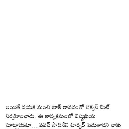
అయితే ద‌యకి మంచి టాక్ రావ‌డంతో స‌క్సెస్ మీట్
నిర్వ‌హించారు. ఈ కార్య‌క్ర‌మంలో విష్ణుప్రియ
మాట్లాడుతూ… పవన్ సాదినేని టార్చర్ పెడుతారని నాకు