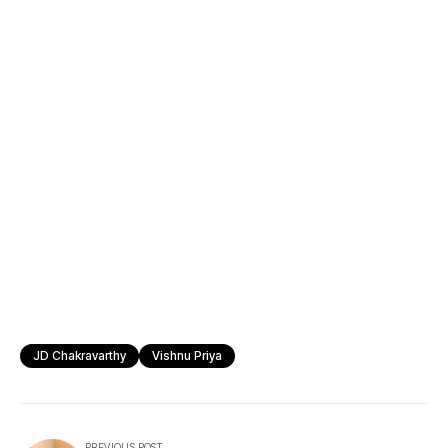
JD Chakravarthy
Vishnu Priya
PREVIOUS POST