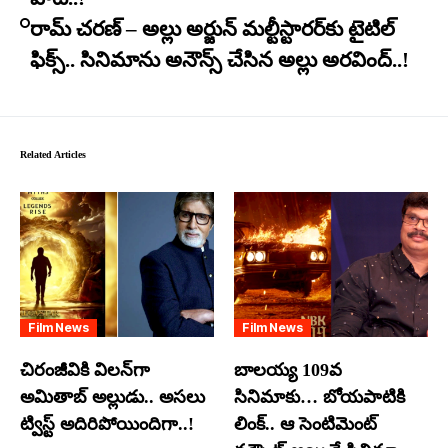
రామ్ చరణ్ – అల్లు అర్జున్ మల్టీస్టారర్​కు టైటిల్
ఫిక్స్.. సినిమాను అనౌన్స్ చేసిన అల్లు అరవింద్..!
Related Articles
Film News
Film News
చిరంజీవికి విలన్‌గా
బాలయ్య 109వ
అమితాబ్ అల్లుడు.. అసలు
సినిమాకు… బోయపాటికి
ట్విస్ట్ అదిరిపోయిందిగా..!
లింక్.. ఆ సెంటిమెంట్