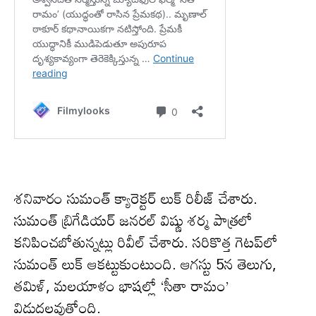
శనివారం సుమంత్ క్యారెక్టర్ లుక్ రిలీజ్ చేశారు.
సుమంత్ బ్రిగేడియర్ జనరల్ విష్ణు శర్మ పాత్రలో
కనిపించబోతున్నట్లు రివీల్ చేశారు. సరికొత్త గెటప్‌లో
సుమంత్ లుక్ ఆకట్టుకుంటుంది. ఆగస్టు 5న తెలుగు,
తమిళ్, మలయాళం భాషల్లో ‘సీతా రామం’
విడుదలవుతోంది.