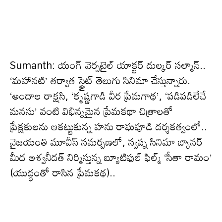
Sumanth: యంగ్ వెర్సటైల్ యాక్టర్‌ దుల్కర్ సల్మాన్..
‘మహానటి’ తర్వాత స్ట్రైట్ తెలుగు సినిమా చేస్తున్నారు.
‘అందాల రాక్షసి, ‘కృష్ణగాడి వీర ప్రేమగాథ’, ‘పడిపడిలేచే
మనసు’ వంటి విభిన్నమైన ప్రేమకథా చిత్రాలతో
ప్రేక్షకులను ఆకట్టుకున్న హను రాఘపూడి దర్శకత్వంలో..
వైజయంతి మూవీస్ సమర్పణలో, స్వప్న సినిమా బ్యానర్
మీద అశ్వనీదత్ నిర్మిస్తున్న బ్యూటిఫుల్ ఫిల్మ్ ‘సీతా రామం’
(యుద్ధంతో రాసిన ప్రేమకథ)..