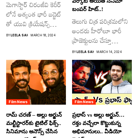
వర్కౌట్ అయితే సినిమా
మెగాస్టార్ చిరంజీవి కెరీర్
బంపర్ హిట్..!
లోనే అత్యంత భారీ బడ్జెట్
తెలుగు చిత్ర పరిశ్రమలోని
తో యువి క్రియేషన్స్
అందరు హీరోలూ భారీ
రూపొందిస్తున్న
BY
LEELA SAI
MARCH 18, 2024
ప్రాజెక్టులను చేస్తూ
విశ్వంభర...
దూసుకుపోతోన్నారు.
BY
LEELA SAI
MARCH 14, 2024
అందులో కొందరు
మాత్రమే...
Film News
Film News
రామ్ చరణ్ – అల్లు అర్జున్
ప్రభాస్ vs అల్లు అర్జున్…
మల్టీస్టారర్​కు టైటిల్ ఫిక్స్..
రక్తం వచ్చేలా కొట్టుకున్న
సినిమాను అనౌన్స్ చేసిన
అభిమానులు.. వీడియో