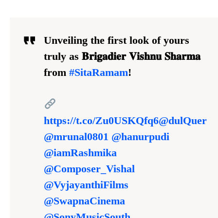
Unveiling the first look of yours
truly as 𝐁𝐫𝐢𝐠𝐚𝐝𝐢𝐞𝐫 𝐕𝐢𝐬𝐡𝐧𝐮 𝐒𝐡𝐚𝐫𝐦𝐚
from
#SitaRamam
!
https://t.co/Zu0USKQfq6
@dulQuer
@mrunal0801
@hanurpudi
@iamRashmika
@Composer_Vishal
@VyjayanthiFilms
@SwapnaCinema
@SonyMusicSouth