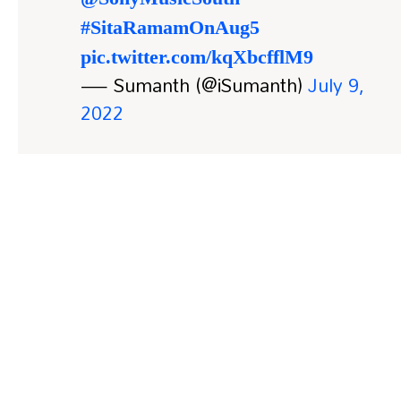
#SitaRamamOnAug5
pic.twitter.com/kqXbcfflM9
— Sumanth (@iSumanth)
July 9,
2022