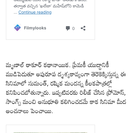
మృణాల్ ఠాకూర్ కథానాయిక. ప్రేమకీ యుద్ధానికీ
ముడిపెడుతూ అపురూప దృశ్యకావ్యంగా తెరెకెక్కిస్తున్న ఈ
సినిమాలో సుమంత్, రష్మిక మందన్న కీలకపాత్రల్లో
కనిపించబోతున్నారు. ఇప్పటివరకు రిలీజ్ చేసిన ప్రోమోస్,
సాంగ్స్ మంచి అనుభూతి కలిగించడమే కాక సినిమా మీద
అంచనాలు పెంచాయి.