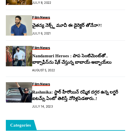
JULY 8, 2022
Film News
చైతన్య నెక్స్ట్ మూవీ ఈ డైరెక్టర్ తోనేనా?!
JULY 6, 2021
Film News
Nandamuri Heroes : పాప సెంటిమెంట్‌తో..
బాక్సాఫీస్‌ను షేక్ చేస్తున్న బాబాయ్-అబ్బాయ్‌లు
AUGUST 5, 2022
Film News
Rashmika: స్టార్ హీరోయిన్ ర‌ష్మిక‌ ద‌గ్గ‌ర ఉన్న ల‌గ్జ‌రీ
ఐటమ్స్ ఏంటో తెలిస్తే నోరెళ్ల‌పెడ‌తారు..!
JULY 14, 2023
Categories