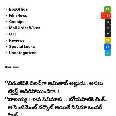
BoxOffice
26
Film News
1,421
Gossips
13
Mail Order Wives
1
OTT
2
Reviews
18
Special Looks
97
Uncategorized
7
Recent News
చిరంజీవికి విలన్‌గా అమితాబ్ అల్లుడు.. అసలు
ట్విస్ట్ అదిరిపోయిందిగా..!
బాలయ్య 109వ సినిమాకు… బోయపాటికి లింక్..
ఆ సెంటిమెంట్ వర్కౌట్ అయితే సినిమా బంపర్
హిట్..!