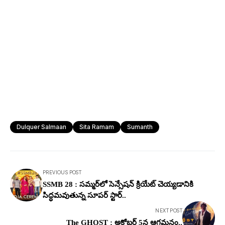
Dulquer Salmaan
Sita Ramam
Sumanth
PREVIOUS POST
SSMB 28 : సమ్మర్‌లో సెన్సేషన్ క్రియేట్ చెయ్యడానికి
సిద్ధమవుతున్న సూపర్ స్టార్..
NEXT POST
The GHOST : అక్టోబర్ 5న ఆగమనం..