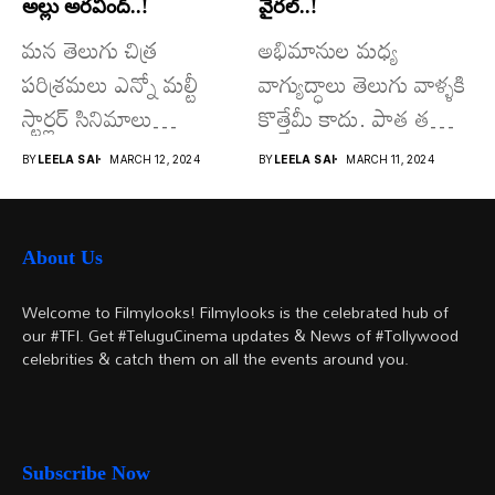
అల్లు అరవింద్..!
వైరల్..!
మన తెలుగు చిత్ర
అభిమానుల మధ్య
పరిశ్రమలు ఎన్నో మల్టీ
వాగ్యుద్ధాలు తెలుగు వాళ్ళకి
స్టార్లర్ సినిమాలు
కొత్తేమీ కాదు. పాత తరం
వచ్చాయి.. కొన్ని సినిమాలు
నటుల నుంచి నేటి...
BY
LEELA SAI
MARCH 12, 2024
BY
LEELA SAI
MARCH 11, 2024
అయితే...
About Us
Welcome to Filmylooks! Filmylooks is the celebrated hub of
our #TFI. Get #TeluguCinema updates & News of #Tollywood
celebrities & catch them on all the events around you.
Subscribe Now