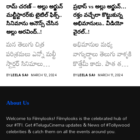
రామ్ చరణ్ – అల్లు అర్జున్
ప్రభాస్ vs అల్లు అర్జున్…
మల్టీస్టారర్​కు టైటిల్ ఫిక్స్..
రక్తం వచ్చేలా కొట్టుకున్న
సినిమాను అనౌన్స్ చేసిన
అభిమానులు.. వీడియో
అల్లు అరవింద్..!
వైరల్..!
మన తెలుగు చిత్ర
అభిమానుల మధ్య
పరిశ్రమలు ఎన్నో మల్టీ
వాగ్యుద్ధాలు తెలుగు వాళ్ళకి
స్టార్లర్ సినిమాలు
కొత్తేమీ కాదు. పాత తరం
వచ్చాయి.. కొన్ని సినిమాలు
నటుల నుంచి నేటి...
BY
LEELA SAI
MARCH 12, 2024
BY
LEELA SAI
MARCH 11, 2024
అయితే...
About Us
Welcome to Filmylooks! Filmylooks is the celebrated hub of
our #TFI. Get #TeluguCinema updates & News of #Tollywood
celebrities & catch them on all the events around you.