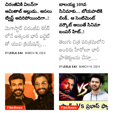
చిరంజీవికి విలన్‌గా
బాలయ్య 109వ
అమితాబ్ అల్లుడు.. అసలు
సినిమాకు… బోయపాటికి
ట్విస్ట్ అదిరిపోయిందిగా..!
లింక్.. ఆ సెంటిమెంట్
వర్కౌట్ అయితే సినిమా
మెగాస్టార్ చిరంజీవి కెరీర్
బంపర్ హిట్..!
లోనే అత్యంత భారీ బడ్జెట్
తెలుగు చిత్ర పరిశ్రమలోని
తో యువి క్రియేషన్స్
అందరు హీరోలూ భారీ
రూపొందిస్తున్న
BY
LEELA SAI
MARCH 18, 2024
ప్రాజెక్టులను చేస్తూ
విశ్వంభర...
దూసుకుపోతోన్నారు.
BY
LEELA SAI
MARCH 14, 2024
అందులో కొందరు
మాత్రమే...
Film News
Film News