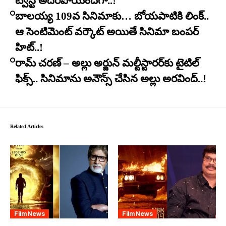
ట్విస్ట్ అదిరిపోయిందిగా..!
బాలయ్య 109వ సినిమాకు… బోయపాటికి లింక్..
ఆ సెంటిమెంట్ వర్కౌట్ అయితే సినిమా బంపర్
హిట్..!
రామ్ చరణ్ – అల్లు అర్జున్ మల్టీస్టారర్​కు టైటిల్
ఫిక్స్.. సినిమాను అనౌన్స్ చేసిన అల్లు అరవింద్..!
Related Articles
Film News
Film News