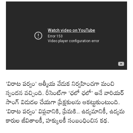
‘విరాట పర్వం’ ఆత్మీయ వేడుక నిర్వహించగా మంచి
స్పందన వచ్చింది. రీసెంట్‌గా ‘ఛలో ఛలో’ అనే వారియర్
సాంగ్ విడుదల చేయగా ప్రేక్షకులను ఆకట్టుకుంటుంది.
‘విరాట పర్వం’ విప్లవానికి, ప్రేమకి.. ఉద్యమానికీ, ఉద్యమ
కారుల జీవితాలకీ, హక్కులకీ సంబంధించిన కథ.