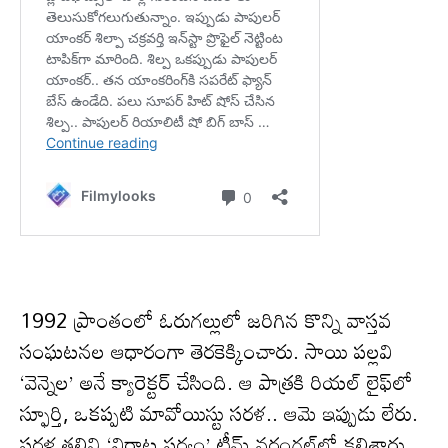
1992 ప్రాంతంలో ఓరుగల్లులో జరిగిన కొన్ని వాస్తవ
సంఘటనల ఆధారంగా తెరకెక్కించారు. సాయి పల్లవి
‘వెన్నెల’ అనే క్యారెక్టర్ చేసింది. ఆ పాత్రకి రియల్ లైఫ్‌లో
స్ఫూర్తి, ఒకప్పటి మావోయిస్టు సరళ.. ఆమె ఇప్పుడు లేరు.
సరళ తల్లిని ‘విరాట పర్వం’ టీమ్ వరంగల్‌లో కలిశారు.