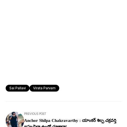
Sai Pallavi
Virata Parvam
PREVIOUS POST
Anchor Shilpa Chakravarthy : యాంకర్ శిల్ప చక్రవర్తి
ఇప్పుడెలా ఉందో చూశారా!