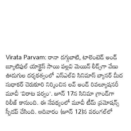
Virata Parvam: రానా దగ్గుబాటి, టాలెంటెడ్ అండ్
బ్యూటిఫుల్ యాక్ట్రెస్ సాయి పల్లవి మెయిన్ లీడ్స్‌గా వేణు
ఊడుగుల దర్శకత్వంలో ఎస్ఎల్‌వి సినిమాస్ బ్యానర్ మీద
సుధాకర్ చెరుకూరి నిర్మించిన లవ్ అండ్ రివల్యూషనరీ
మూవీ ‘విరాట పర్వం’. జూన్ 17న సినిమా గ్రాండ్‌గా
రిలీజ్ కానుంది. ఈ నేపథ్యంలో మూవీ టీమ్ ప్రమోషన్స్
స్పీడప్ చేసింది. ఆదివారం (జూన్ 12)న వరంగల్‌లో