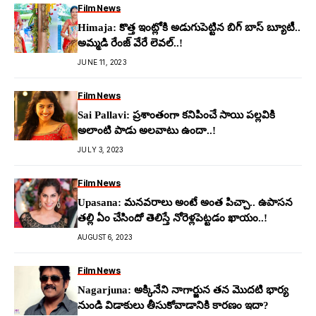
Film News
Himaja: కొత్త ఇంట్లోకి అడుగుపెట్టిన బిగ్ బాస్ బ్యూటీ..
అమ్మ‌డి రేంజ్ వేరే లెవ‌ల్‌..!
JUNE 11, 2023
Film News
Sai Pallavi: ప్ర‌శాంతంగా కనిపించే సాయి ప‌ల్ల‌వికి
అలాంటి పాడు అల‌వాటు ఉందా..!
JULY 3, 2023
Film News
Upasana: మ‌న‌వ‌రాలు అంటే అంత పిచ్చా.. ఉపాస‌న
త‌ల్లి ఏం చేసిందో తెలిస్తే నోరెళ్ల‌పెట్ట‌డం ఖాయం..!
AUGUST 6, 2023
Film News
Nagarjuna: అక్కినేని నాగార్జున తన మొదటి భార్య
నుండి విడాకులు తీసుకోవాడానికి కార‌ణం ఇదా?