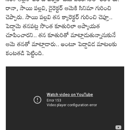
రానా, సాయి పల్లవి, డైరెక్టర్ ఆమెకి సినిమా గురించి
చెప్పారు. సాయి పల్లవి తన క్యారెక్టర్ గురించి చెప్తూ..
పెద్దామె తనపట్ల సొంత కూతురిలా ఆప్యాయత
చూపించారని.. తన కూతురితో మాట్లాడుతున్నానుకునే
ఆమె తనతో మాట్లాడారు.. అంటూ పెద్దావిడ మాటలకు
కంటతడి పెట్టింది.