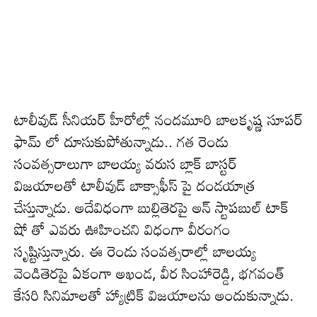
టాలీవుడ్ సీనియర్ హీరోల్లో నందమూరి బాలకృష్ణ సూపర్
ఫామ్ లో దూసుకుపోతున్నాడు.. గత రెండు
సంవత్సరాలుగా బాలయ్య వరుస బ్లాక్ బాస్టర్
విజయాలతో టాలీవుడ్ బాక్సాఫీస్ పై దండయాత్ర
చేస్తున్నాడు. అదేవిధంగా బుల్లితెరపై అన్ స్టాపబుల్ టాక్
షో తో ఎవరు ఊహించని విధంగా వీరంగం
సృష్టిస్తున్నారు. ఈ రెండు సంవత్సరాల్లో బాలయ్య
వెండితెరపై ఏకంగా అఖండ, వీర సింహారెడ్డి, భగవంత్
కేస‌రి సినిమాలతో హ్యాట్రిక్ విజయాలను అందుకున్నాడు.