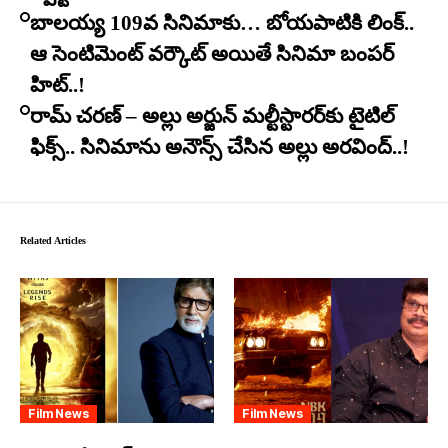
బాలయ్య 109వ సినిమాకు… బోయపాటికి లింక్..
ఆ సెంటిమెంట్ వర్కౌట్ అయితే సినిమా బంపర్
హిట్..!
రామ్ చరణ్ – అల్లు అర్జున్ మల్టీస్టారర్​కు టైటిల్
ఫిక్స్.. సినిమాను అనౌన్స్ చేసిన అల్లు అరవింద్..!
Related Articles
Film News
Film News