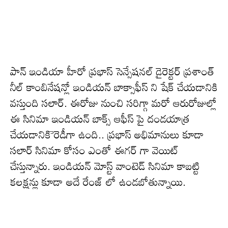
పాన్ ఇండియా హీరో ప్రభాస్ సెన్సేషనల్ డైరెక్టర్ ప్రశాంత్
నీల్‌ కాంబినేషన్లో ఇండియన్ బాక్సాఫీస్ ని షేక్ చేయడానికి
వస్తుంది స‌లార్‌. ఈరోజు నుంచి సరిగ్గా మరో ఆరురోజుల్లో
ఈ సినిమా ఇండియన్ బాక్స్ ఆఫీస్ పై దండయాత్ర
చేయడానికిె రెడీగా ఉంది.. ప్రభాస్ అభిమానులు కూడా
సలార్ సినిమా కోసం ఎంతో ఈగర్ గా వెయిట్
చేస్తున్నారు. ఇండియన్ మోస్ట్ వాంటెడ్ సినిమా కాబట్టి
కలక్షన్లు కూడా అదే రేంజ్ లో ఉండబోతున్నాయి.