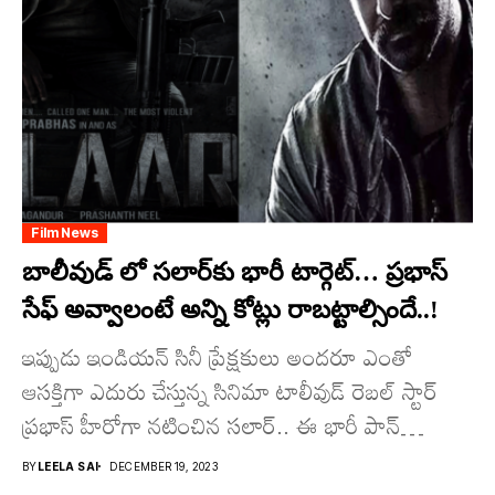
Film News
బాలీవుడ్ లో సలార్‌కు భారీ టార్గెట్… ప్రభాస్
సేఫ్ అవ్వాలంటే అన్ని కోట్లు రాబట్టాల్సిందే..!
ఇప్పుడు ఇండియన్ సినీ ప్రేక్ష‌కులు అందరూ ఎంతో
ఆసక్తిగా ఎదురు చేస్తున్న సినిమా టాలీవుడ్ రెబల్ స్టార్
ప్రభాస్ హీరోగా నటించిన సలార్.. ఈ భారీ పాన్
ఇండియా సినిమా కోసం...
BY
LEELA SAI
DECEMBER 19, 2023