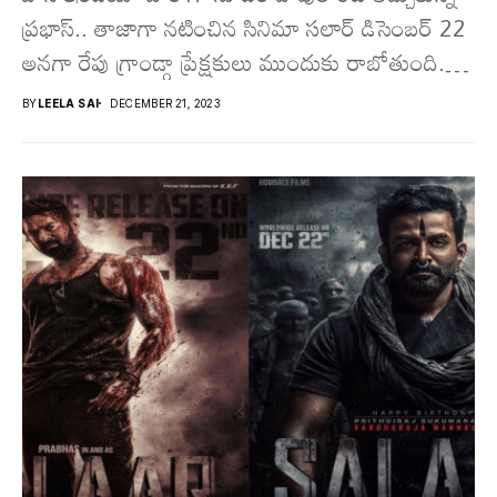
ప్రభాస్.. తాజాగా నటించిన సినిమా సలార్ డిసెంబర్ 22
అనగా రేపు గ్రాండ్గా ప్రేక్షకులు ముందుకు రాబోతుంది.
ప్రపంచవ్యాప్తంగా రిలీజ్‌కు సిద్ధ‌మైన ఈ...
BY
LEELA SAI
DECEMBER 21, 2023