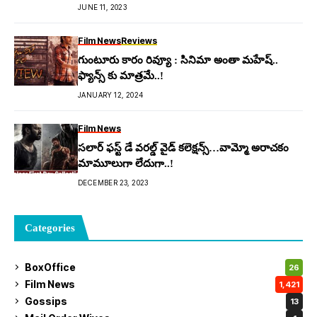
JUNE 11, 2023
Film News
Reviews
గుంటూరు కారం రివ్యూ : సినిమా అంతా మహేష్..
ఫ్యాన్స్ కు మాత్రమే..!
JANUARY 12, 2024
Film News
సలార్ ఫస్ట్ డే వరల్డ్ వైడ్ కలెక్షన్స్…వామ్మో అరాచకం
మామూలుగా లేదుగా..!
DECEMBER 23, 2023
Categories
BoxOffice
26
Film News
1,421
Gossips
13