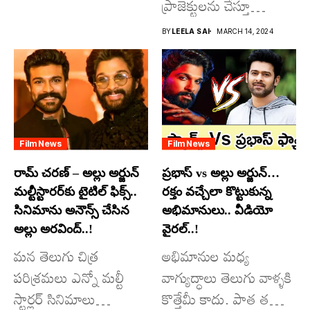
ప్రాజెక్టులను చేస్తూ
విశ్వంభర...
దూసుకుపోతోన్నారు.
BY
LEELA SAI
MARCH 14, 2024
అందులో కొందరు
మాత్రమే...
Film News
Film News
రామ్ చరణ్ – అల్లు అర్జున్
ప్రభాస్ vs అల్లు అర్జున్…
మల్టీస్టారర్​కు టైటిల్ ఫిక్స్..
రక్తం వచ్చేలా కొట్టుకున్న
సినిమాను అనౌన్స్ చేసిన
అభిమానులు.. వీడియో
అల్లు అరవింద్..!
వైరల్..!
మన తెలుగు చిత్ర
అభిమానుల మధ్య
పరిశ్రమలు ఎన్నో మల్టీ
వాగ్యుద్ధాలు తెలుగు వాళ్ళకి
స్టార్లర్ సినిమాలు
కొత్తేమీ కాదు. పాత తరం