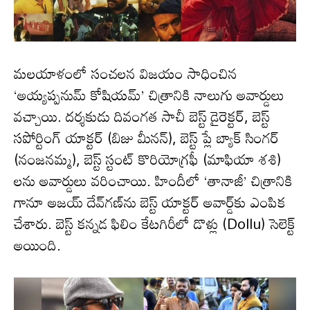
మలయాళంలో సంచలన విజయం సాధించిన
‘అయ్యప్పనుమ్ కోషియమ్’ చిత్రానికి నాలుగు అవార్డులు
వచ్చాయి. దర్శకుడు దివంగత సాచీ బెస్ట్ డైరెక్టర్, బెస్ట్
సపోర్టింగ్ యాక్టర్ (బిజు మీనన్), బెస్ట్ ప్లే బ్యాక్ సింగర్
(నంజనమ్మ), బెస్ట్ స్టంట్ కొరియోగ్రఫీ (మాఫియా శశి)
లను అవార్డులు వరించాయి. హిందీలో ‘తానాజీ’ చిత్రానికి
గానూ అజయ్ దేవ్‌గణ్‌ను బెస్ట్ యాక్టర్ అవార్డ్‌కు ఎంపిక
చేశారు. బెస్ట్ కన్నడ ఫిలిం కేటగిరీలో డొళ్లు (Dollu) సెలెక్ట్
అయింది.