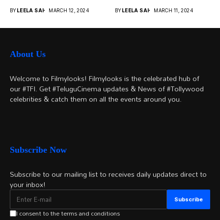
వచ్చాయి.. కొన్ని సినిమాలు
నటుల నుంచి నేటి...
BY
LEELA SAI
MARCH 12, 2024
BY
LEELA SAI
MARCH 11, 2024
అయితే...
About Us
Welcome to Filmylooks! Filmylooks is the celebrated hub of
our #TFI. Get #TeluguCinema updates & News of #Tollywood
celebrities & catch them on all the events around you.
Subscribe Now
Subscribe to our mailing list to receives daily updates direct to
your inbox!
I consent to the terms and conditions