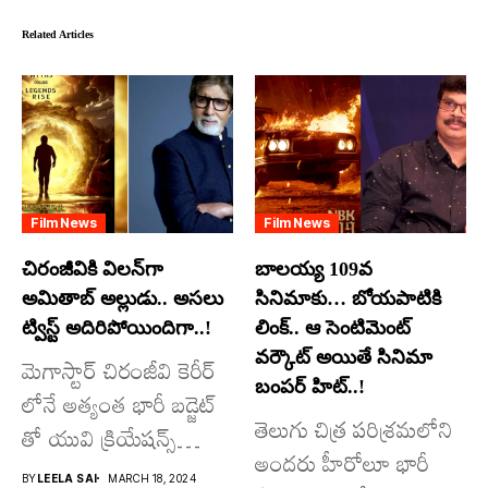
Related Articles
Film News
Film News
చిరంజీవికి విలన్‌గా
బాలయ్య 109వ
అమితాబ్ అల్లుడు.. అసలు
సినిమాకు… బోయపాటికి
ట్విస్ట్ అదిరిపోయిందిగా..!
లింక్.. ఆ సెంటిమెంట్
వర్కౌట్ అయితే సినిమా
మెగాస్టార్ చిరంజీవి కెరీర్
బంపర్ హిట్..!
లోనే అత్యంత భారీ బడ్జెట్
తెలుగు చిత్ర పరిశ్రమలోని
తో యువి క్రియేషన్స్
అందరు హీరోలూ భారీ
రూపొందిస్తున్న
BY
LEELA SAI
MARCH 18, 2024