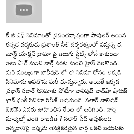
కే జి ఎఫ్ సినిమాలతో ప్రపంచవ్యాప్తంగా పాపులర్ అయిన
కన్నడ దర్శకుడు ప్రశాంత్ నీల్‌ దర్శకత్వంలో వస్తున్న ఈ
మోస్ట్ యాక్షన్ డ్రామా పై తెలుగు స్టేట్స్ లోనే కాకుండా
అటు సౌత్ నుంచి నార్త్ వరకు మంచి హైప్‌ నెలకొంది..
మరి ముఖ్యంగా బాలీవుడ్ లో ఈ సినిమా కోసం అక్క‌డి
సినిమాను ఆపుకొను మరీ చూస్తున్నారు. అయితే ఇక్కడ
ప్రభాస్ సలార్ సినిమాకు పోటీగా బాలీవుడ్ బాద్‌షా షారుక్
ఖాన్ ఢంకీ సినిమా రిలీజ్ అవుతుంది. సలార్ బాలీవుడ్
బిజినెస్ ఎవరు ఊహించిన రేంజ్ లో జరిగింది. నార్త్
మార్కెట్లో ఎంత రాబడితే ? స‌లార్ సేప్‌ అవుతుంది
అన్నదానిపై ఇప్పుడు ఆసక్తికరమైన వార్త ఒకటి బయటకు