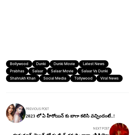
Bollywood
Dunki
Dunki Movie
Latest News
Prabhas
Salaar
Salaar Movie
Salaar Vs Dunki
Shahrukh Khan
Social Media
Tollywood
Viral News
PREVIOUS POST
2023 లో ఏ హీరోయిన్ కు బాగా కలిసి వచ్చిందంటే..!
NEXT POST