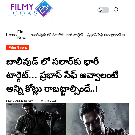
Film
Home
బాలీవుడ్ లో సలార్‌కు భారీ టార్గెట్… ప్రభాస్ సేఫ్ అవ్వాలంటే అన్ని
News
కోట్లు రాబట్టాల్సిందే..!
Film News
బాలీవుడ్ లో సలార్‌కు భారీ
టార్గెట్… ప్రభాస్ సేఫ్ అవ్వాలంటే
అన్ని కోట్లు రాబట్టాల్సిందే..!
DECEMBER 19, 2023
1 MINS READ