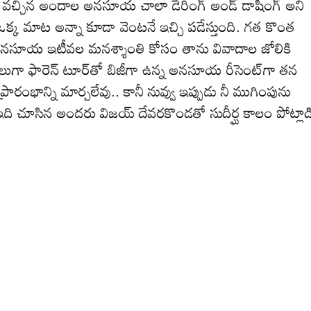
‌లోకి వ‌చ్చిన అందాల అన‌సూయ చాలా డేరింగ్ అండ్ డాషింగ్ అని
 ఒక్క మాట అన్నా కూడా వెంట‌నే ఇచ్చి ప‌డేస్తుంది. గ‌త కొంత
న అన‌సూయ ఇటీవ‌ల మ‌న‌శ్శాంతి కోసం తాను వివాదాల జోలికి
రోజులుగా ఫారెన్ టూర్‌తో బిజీగా ఉన్న అన‌సూయ రీసెంట్‌గా త‌న
ళ్లి ప్రారంభాన్ని మార్చలేవు.. కానీ నువ్వు ఇప్పుడు నీ ముగింపును
 ఇది చూసిన అంద‌రు విజయ్ దేవరకొండతో సుదీర్ఘ కాలం పోట్లా