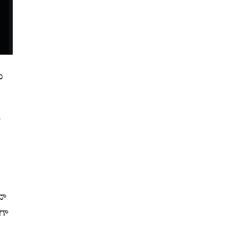
ు
్
డా
ిగా