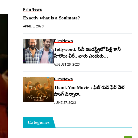
Film News
Exactly what is a Soulmate?
APRIL 8, 2023
Film News
Tollywood: సినీ ఇండస్ట్రీలో పెళ్లి కానీ
హీరోలు వీరే.. వారు ఎందుకు
చేసుకోలేదంటే..!
AUGUST 26, 2023
Film News
Thank You Movie : ఫీల్ గుడ్ ఫేర్ వెల్
సాంగ్ విన్నారా..
JUNE 27, 2022
Categories