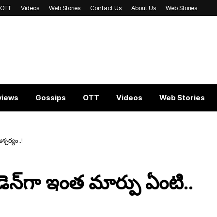
OTT
Videos
Web Stories
Contact Us
About Us
Web Stories
views
Gossips
OTT
Videos
Web Stories
చ‌ర్యం..!
న్‌గా ఇంత మార్పు ఏంటి..