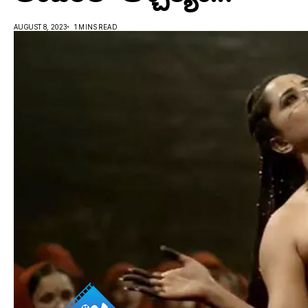
AUGUST 8, 2023
1 MINS READ