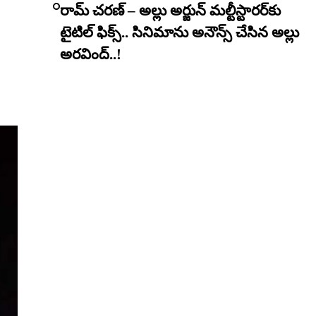
రామ్ చరణ్ – అల్లు అర్జున్ మల్టీస్టారర్​కు
టైటిల్ ఫిక్స్.. సినిమాను అనౌన్స్ చేసిన అల్లు
అరవింద్..!