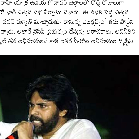
రాహి యాత్ర ఉభ‌య గోదావ‌రి జిల్లాలలో కొద్ది రోజులుగా
భారీ ఎత్తున స‌భ ఏర్పాటు చేశారు. ఈ స‌భ‌కి పెద్ద ఎత్తున
‌వ‌న్ క‌ళ్యాణ్ మాట్లాడుతూ రానున్న ఎల‌క్ష‌న్స్‌లో త‌మ పార్టీని
ారు. అలానే వైసీపీ ప్ర‌భుత్వం చేస్తున్న అరాచ‌కాలు, అవినీతిని
క‌ళ్యాణ్ త‌న అభిమానుల‌నే కాక ఇత‌ర హీరోల అభిమానుల దృష్టిని