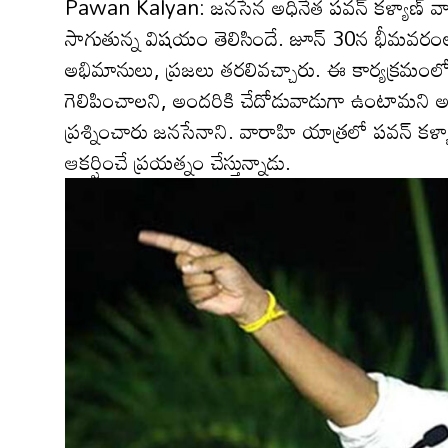
Pawan Kalyan: జ‌న‌సేన అధినేత ప‌వ‌న్ క‌ళ్యాణ్ వా
సాగుతున్న విష‌యం తెలిసిందే. జూన్ 30న భీమ‌వ‌రంలో 
అభిమానులు, ప్ర‌జ‌లు త‌ర‌లివ‌చ్చారు. ఈ కార్యక్ర‌మంలో ప
గెలిపించాల‌ని, అంద‌రికి చేదోడువాడుగా ఉంటామ‌ని అన్న
ప్ర‌శ్నించారు జ‌న‌సేనాని. వారాహి యాత్ర‌లో ప‌వ‌న్ 
ఆక‌ర్షించే ప్ర‌య‌త్నం చేస్తున్నాడు.