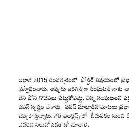
అలానే 2015 సంవ‌త్సరంలో పోస్ట‌ర్ విష‌యంలో ప్రభాస్
ప్ర‌స్తావించారు. అప్పుడు జ‌రిగిన ఆ సంఘ‌ట‌న నాకు చాల
లేని పోని గొడ‌వ‌లు పెట్టుకోవ‌ద్దు. చిన్న సంఘ‌ట‌ల‌ని ప
ప‌వన్ స్ప‌ష్టం చేశారు. ప‌వ‌న్ మాట్లాడిన‌ మాటలు 
చెప్పుకొస్తున్నారు. గ‌త ఎల‌క్ష‌న్స్ లో భీమవరం నుంచ
ఎవ‌రిని నిలుచోపెడ‌తాడో చూడాలి.