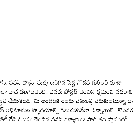
, పవన్ ఫ్యాన్స్ మధ్య జ‌రిగిన పెద్ద గొడ‌వ గురించి కూడా
ా బాధ క‌లిగించింది. ఎవ‌రు పోస్ట‌ర్ చించిన క్ష‌మించి వ‌ద‌లాలి
ెద్ద‌వి చేయ‌కండి, మీ అంద‌రికి రెండు చేతులెత్తి వేడుకుంటున్నా అ
ప్రభాస్ అభిమానుల హృదయాల్ని గెలుచుకునేలా ఉన్నాయని కొంద‌ర
ి పోటీ చేసి ఓటమి చెందిన ప‌వ‌న్ క‌ళ్యాణ్ఈ సారి త‌న స్థానంలో