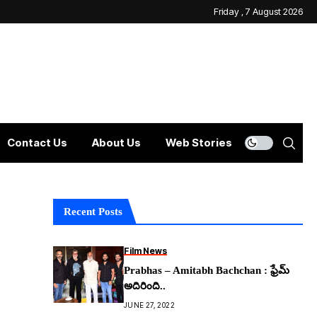
Friday , 7 August 2026
Contact Us
About Us
Web Stories
Recent Posts
Film News
Prabhas – Amitabh Bachchan : ఫ్రేమ్
అదిరింది..
JUNE 27, 2022