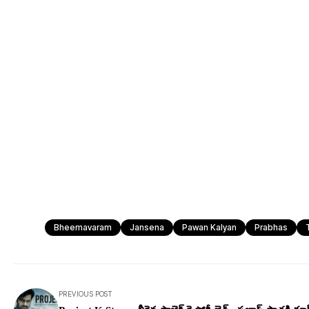
Bheemavaram
Jansena
Pawan Kalyan
Prabhas
PREVIOUS POST