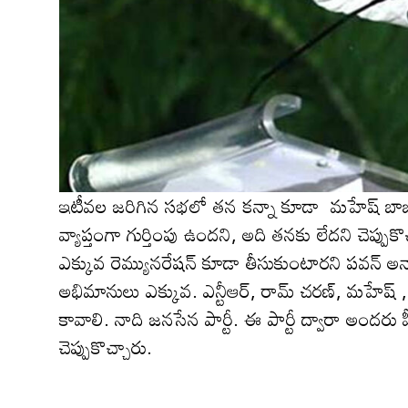
ఇటీవ‌ల జ‌రిగిన స‌భ‌లో త‌న కన్నా కూడా మహేష్ బాబు, 
వ్యాప్తంగా గుర్తింపు ఉంద‌ని, అది త‌న‌కు లేద‌ని చెప్పు
ఎక్కువ రెమ్యున‌రేష‌న్ కూడా తీసుకుంటార‌ని పవన్ అన్
అభిమానులు ఎక్కువ‌. ఎన్టీఆర్, రామ్ చ‌ర‌ణ్‌, మ‌హేష్ , 
కావాలి. నాది జ‌న‌సేన పార్టీ. ఈ పార్టీ ద్వారా అం
చెప్పుకొచ్చారు.