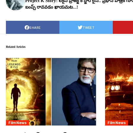
Project K Story: లీకైన ప్రాజెక్ట్ కె స్టోరీ లైన్.. ప్ర‌భాస్ పాత్ర‌కి గూ
బంప్స్ రావ‌వ‌డం ఖాయమ‌ట‌...!
SHARE
TWEET
Related Articles
Film News
Film News