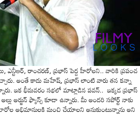
ఎన్టీఆర్, రాంచరణ్, ప్రభాస్ పెద్ద హీరోలని.. వారికి ప్ర‌పంచ
కొచ్చారు. అంతే కాదు మ‌హేష్‌, ప్ర‌భాస్ లాంటి వారు త‌న క‌న్నా
నారు. ఇక భీమవ‌రం స‌భ‌లో మాట్లాడిన ప‌వ‌న్.. ఇక్క‌డ ప్ర‌భాస్
అల్లు అర్జున్ ఫ్యాన్స్ కూడా ఉన్నారు. మీ అంద‌రి స‌పోర్ట్ నాకు
ద‌రు హీరోల అభిమానుల‌కి మంచి చేయాల‌ని అనుకుంటున్నాను అని