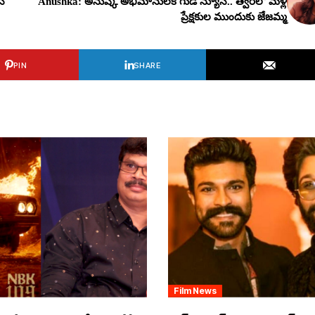
స్
Anushka: అనుష్క అభిమానులకి గుడ్ న్యూస్.. త్వ‌ర‌లో మ‌ళ్లీ
ప్రేక్ష‌కుల ముందుకు జేజ‌మ్మ‌
PIN
SHARE
Film News