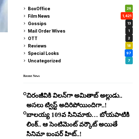
BoxOffice
26
Film News
1,421
Gossips
13
Mail Order Wives
1
OTT
2
Reviews
18
Special Looks
97
Uncategorized
7
Recent News
చిరంజీవికి విలన్‌గా అమితాబ్ అల్లుడు..
అసలు ట్విస్ట్ అదిరిపోయిందిగా..!
బాలయ్య 109వ సినిమాకు… బోయపాటికి
లింక్.. ఆ సెంటిమెంట్ వర్కౌట్ అయితే
సినిమా బంపర్ హిట్..!