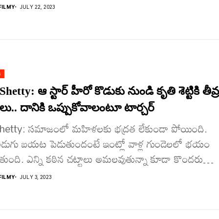
ILMY
JULY 22, 2023
s
hetty: ఆ స్టార్ హీరో కొడుకు నుండి కృతి శెట్టికి తీవ్
లు.. దానికి ఒప్పుకోవాలంటూ టార్చ‌ర్
Shetty: స‌మాజంలో మ‌హిళ‌ల‌కు భద్ర‌త లేకుండా పోయింది.
డుగు బ‌య‌ట పెడుతుందంటే ఇంట్లో వాళ్ల గుండెల‌లో భ‌యం
తుంది. ఎన్ని క‌ఠిన చ‌ట్టాలు అమ‌ల‌వుతున్నా కూడా కొంద‌రు
ల...
ILMY
JULY 3, 2023