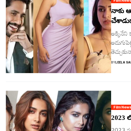
Film New
నాకు ఆ
చేశాడుగ
అక్కినే
అడుగుపెట
తెచ్చుకు
వరుస సిన
BY
LEELA SA
Film New
2023 ల
2023 ము