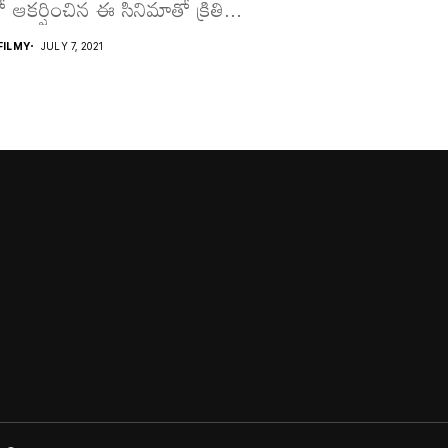
ఆకర్షించిన ఈ సినిమాతో క్రితి...
ILMY
JULY 7, 2021