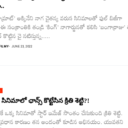
..
్రాట్’ అక్కినేని నాగ చైతన్య వరుస సినిమాలతో ఫుల్ బిజీగా
ఈ సంక్రాంతికి తండ్రి ‘కింగ్’ నాగార్జునతో కలిసి ‘బంగార్రాజు’
ర్ కొట్టిన చై నటిస్తున్న.....
ILMY
JUNE 23, 2022
s
 సినిమాలో ఛాన్స్ కొట్టేసిన క్రితి శెట్టి?!
 ఒక్క సినిమాతో స్టార్ ఇమేజ్ సొంతం చేసుకుంది క్రితి శెట్టి.
 ప్రధాన కారణం తన అందంతో కూడిన అభినయం. యువతని