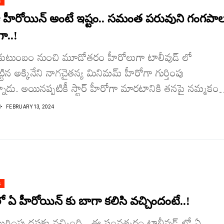
s
 హీరోయిన్ అంటే ఇష్టం.. సమంత పరువుని గంగపా
ా..!
ని కుటుంబం నుంచి మూడోతరం హీరోలుగా టాలీవుడ్ లో
్టిన అక్కినేని నాగచైతన్య మినిమమ్ హీరోగా గుర్తింపు
న్నాడు. అయినప్పటికీ స్టార్ హీరోగా మారటానికి తనపై నమ్మకం
ిమాలతో ప్రేక్షకులు...
I
FEBRUARY 13, 2024
s
ో ఏ హీరోయిన్ కు బాగా కలిసి వచ్చిందంటే..!
గింపు దసకు వచ్చింది.. ఈ సంవత్సరం టాలీవుడ్ లో ఏ