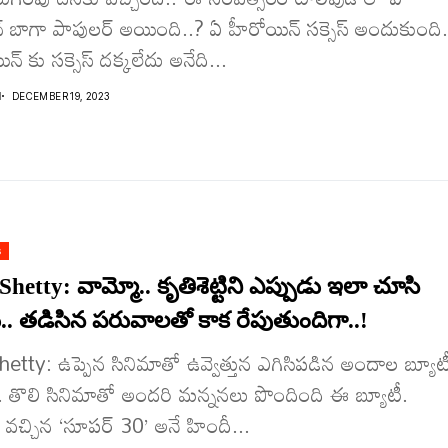
‌ బాగా పాపులర్ అయింది..? ఏ హీరోయిన్ సక్సెస్ అందుకుంది.
న్ కు సక్సెస్ దక్కలేదు అనేది...
I
DECEMBER 19, 2023
s
Shetty: వామ్మో.. కృతిశెట్టిని ఎప్పుడు ఇలా చూసి
. త‌డిసిన ప‌రువాల‌తో కాక రేపుతుందిగా..!
hetty: ఉప్పెన సినిమాతో ఉవ్వెత్తున ఎగిసిప‌డిన అందాల బ్యూట
్టి. తొలి సినిమాతో అంద‌రి మ‌న్న‌న‌లు పొందింది ఈ బ్యూటీ.
వచ్చిన ‘సూపర్ 30’ అనే హిందీ...