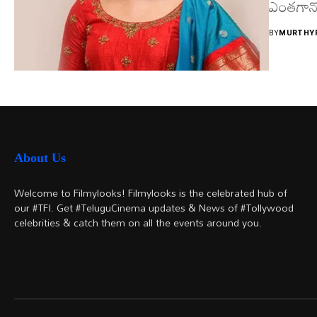
ఎంతగానో 
BY
MURTHYF
About Us
Welcome to Filmylooks! Filmylooks is the celebrated hub of
our #TFI. Get #TeluguCinema updates & News of #Tollywood
celebrities & catch them on all the events around you.