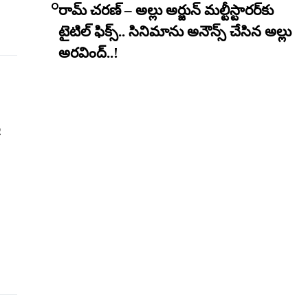
రామ్ చరణ్ – అల్లు అర్జున్ మల్టీస్టారర్​కు
టైటిల్ ఫిక్స్.. సినిమాను అనౌన్స్ చేసిన అల్లు
అరవింద్..!
ర