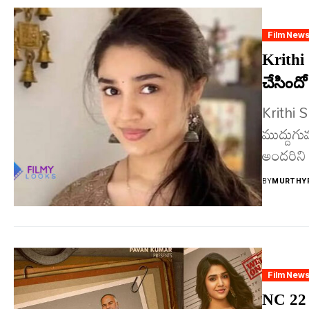
Film New
Krithi 
చేసిందో 
Krithi S
ముద్దుగు
అందరిని క
BY
MURTHYF
Film New
NC 22 