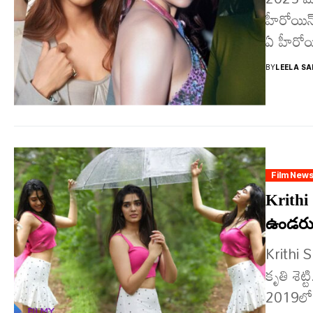
హీరోయిన్
ఏ హీరోయి
BY
LEELA SA
Film New
Krithi 
ఉండ‌రు.
Krithi S
కృతి శెట
2019లో 