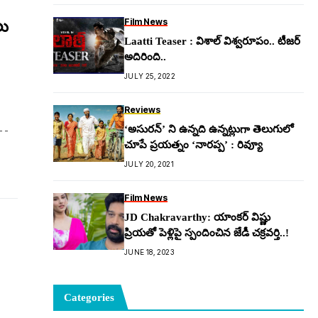
Film News
లు
Laatti Teaser : విశాల్ విశ్వరూపం.. టీజర్
అదిరింది..
JULY 25, 2022
Reviews
తో
‘అసురన్’ ని ఉన్నది ఉన్నట్లుగా తెలుగులో
చూపే ప్రయత్నం ‘నారప్ప’ : రివ్యూ
JULY 20, 2021
Film News
JD Chakravarthy: యాంక‌ర్ విష్ణు
ప్రియ‌తో పెళ్లిపై స్పందించిన జేడీ చ‌క్ర‌వ‌ర్తి..!
JUNE 18, 2023
Categories