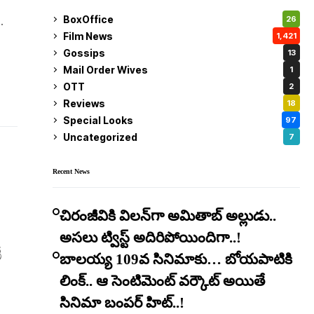
.
BoxOffice
26
Film News
1,421
Gossips
13
Mail Order Wives
1
OTT
2
Reviews
18
Special Looks
97
Uncategorized
7
Recent News
చిరంజీవికి విలన్‌గా అమితాబ్ అల్లుడు..
అసలు ట్విస్ట్ అదిరిపోయిందిగా..!
ీ
బాలయ్య 109వ సినిమాకు… బోయపాటికి
లింక్.. ఆ సెంటిమెంట్ వర్కౌట్ అయితే
సినిమా బంపర్ హిట్..!