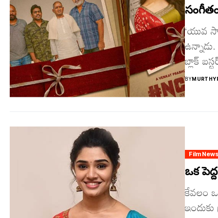
సంగీతం
‘యువ సామ
ఉన్నాడు. 
బ్లాక్ బస్ట
BY
MURTHYF
Film New
ఒక పెద్ద
కేవలం ఒకే
ఇందుకు