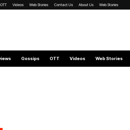
OTT
Videos
Web Stories
Contact Us
About Us
Web Stories
views
Gossips
OTT
Videos
Web Stories