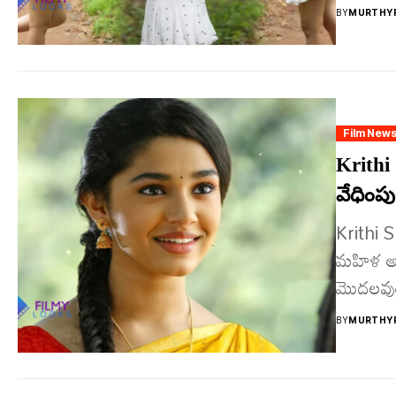
BY
MURTHYF
Film New
Krithi S
వేధింపు
Krithi 
మ‌హిళ అ
మొద‌ల‌వు
దుర్మార్గు
BY
MURTHYF