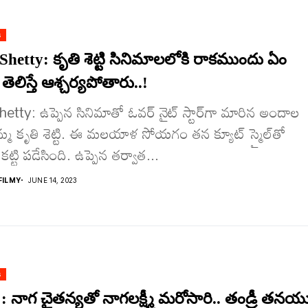
s
Shetty: కృతి శెట్టి సినిమాల‌లోకి రాక‌ముందు ఏం
తెలిస్తే ఆశ్చ‌ర్య‌పోతారు..!
hetty: ఉప్పెన సినిమాతో ఓవ‌ర్ నైట్ స్టార్‌గా మారిన అందాల
మ్మ కృతి శెట్టి. ఈ మ‌ల‌యాళ సోయ‌గం త‌న క్యూట్ స్మైల్‌తో
‌ట్టి ప‌డేసింది. ఉప్పెన త‌ర్వాత...
ILMY
JUNE 14, 2023
s
: నాగ చైతన్యతో నాగలక్ష్మీ మరోసారి.. తండ్రీ తన