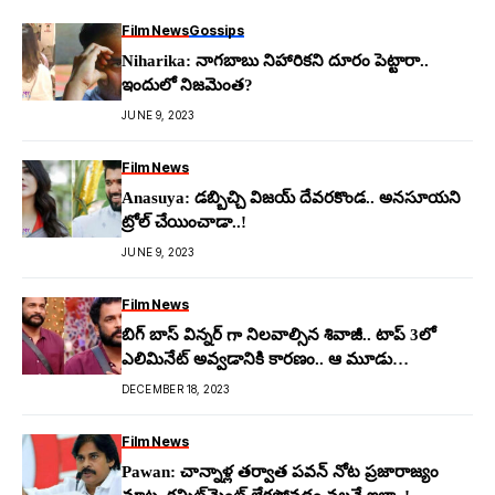
Film News
Gossips
Niharika: నాగ‌బాబు నిహారిక‌ని దూరం పెట్టారా..
ఇందులో నిజ‌మెంత‌?
JUNE 9, 2023
Film News
Anasuya: డబ్బిచ్చి విజయ్ దేవరకొండ.. అనసూయని
ట్రోల్ చేయించాడా..!
JUNE 9, 2023
Film News
బిగ్ బాస్ విన్నర్ గా నిలవాల్సిన శివాజీ.. టాప్ 3లో
ఎలిమినేట్ అవ్వడానికి కారణం.. ఆ మూడు
మాటలేనా..!?
DECEMBER 18, 2023
Film News
Pawan: చాన్నాళ్ల త‌ర్వాత ప‌వ‌న్ నోట ప్ర‌జారాజ్యం