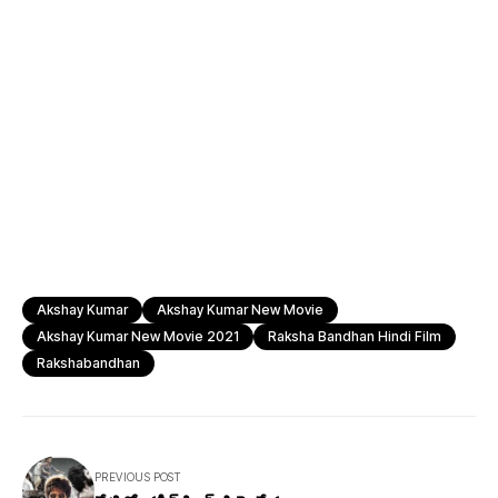
Akshay Kumar
Akshay Kumar New Movie
Akshay Kumar New Movie 2021
Raksha Bandhan Hindi Film
Rakshabandhan
PREVIOUS POST