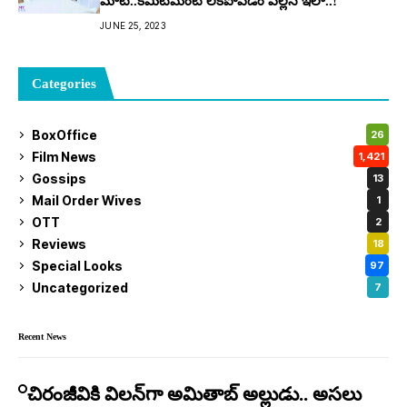
మాట‌..క‌మిట్‌మెంట్ లేక‌పోవ‌డం వ‌ల్ల‌నే ఇలా..!
JUNE 25, 2023
Categories
BoxOffice
26
Film News
1,421
Gossips
13
Mail Order Wives
1
OTT
2
Reviews
18
Special Looks
97
Uncategorized
7
Recent News
చిరంజీవికి విలన్‌గా అమితాబ్ అల్లుడు.. అసలు