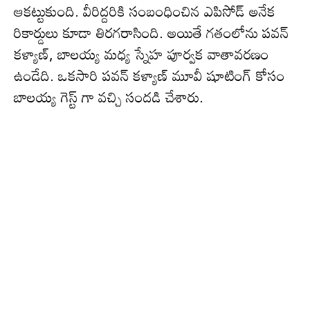
ఆక‌ట్టుకుంది. వీరిద్ద‌రికి సంబంధించిన ఎపిసోడ్ అనేక
రికార్డులు కూడా తిర‌గ‌రాసింది. అయితే గ‌తంలోను ప‌వన్
క‌ళ్యాణ్‌, బాల‌య్య మ‌ధ్య స్నేహ పూర్వ‌క వాతావ‌ర‌ణం
ఉండేది. ఒకసారి ప‌వ‌న్ క‌ళ్యాణ్ మూవీ షూటింగ్ కోసం
బాల‌య్య గెస్ట్ గా వ‌చ్చి సంద‌డి చేశారు.