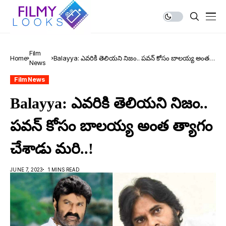
Film
Home
Balayya: ఎవ‌రికి తెలియ‌ని నిజం.. ప‌వ‌న్ కోసం బాల‌య్య అంత
News
త్యాగం చేశాడు మ‌రి..!
Film News
Balayya: ఎవ‌రికి తెలియ‌ని నిజం..
ప‌వ‌న్ కోసం బాల‌య్య అంత త్యాగం
చేశాడు మ‌రి..!
JUNE 7, 2023
1 MINS READ