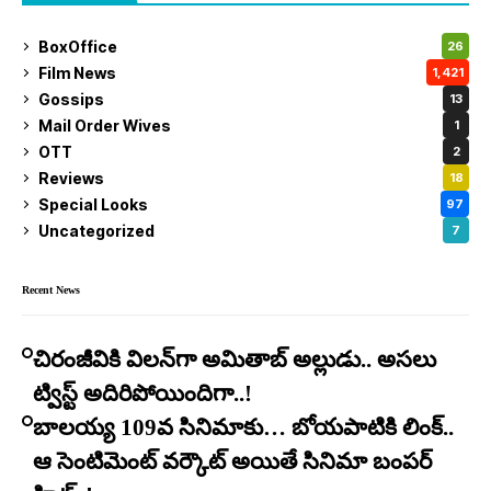
BoxOffice
26
Film News
1,421
Gossips
13
Mail Order Wives
1
OTT
2
Reviews
18
Special Looks
97
Uncategorized
7
Recent News
చిరంజీవికి విలన్‌గా అమితాబ్ అల్లుడు.. అసలు
ట్విస్ట్ అదిరిపోయిందిగా..!
బాలయ్య 109వ సినిమాకు… బోయపాటికి లింక్..
ఆ సెంటిమెంట్ వర్కౌట్ అయితే సినిమా బంపర్