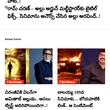
హిట్..!
రామ్ చరణ్ – అల్లు అర్జున్ మల్టీస్టారర్​కు టైటిల్
ఫిక్స్.. సినిమాను అనౌన్స్ చేసిన అల్లు అరవింద్..!
Related Articles
Film News
Film News
చిరంజీవికి విలన్‌గా
బాలయ్య 109వ
అమితాబ్ అల్లుడు.. అసలు
సినిమాకు… బోయపాటికి
ట్విస్ట్ అదిరిపోయిందిగా..!
లింక్.. ఆ సెంటిమెంట్