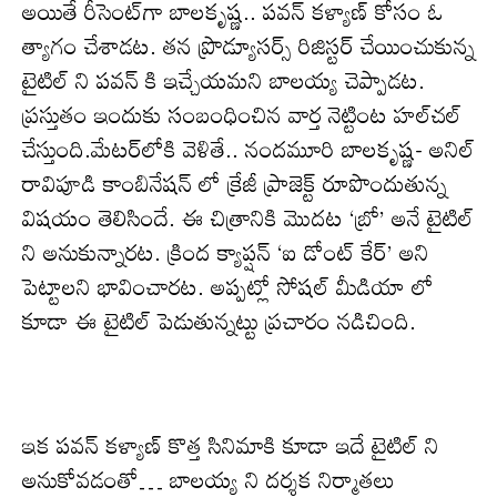
అయితే రీసెంట్‌గా బాల‌కృష్ణ‌.. ప‌వ‌న్ క‌ళ్యాణ్ కోసం ఓ
త్యాగం చేశాడ‌ట‌. తన ప్రొడ్యూసర్స్ రిజిస్టర్ చేయించుకున్న
టైటిల్ ని ప‌వ‌న్ కి ఇచ్చేయ‌మ‌ని బాలయ్య చెప్పాడ‌ట‌.
ప్ర‌స్తుతం ఇందుకు సంబంధించిన వార్త నెట్టింట హ‌ల్‌చ‌ల్
చేస్తుంది.మేట‌ర్‌లోకి వెళితే.. నందమూరి బాలకృష్ణ- అనిల్
రావిపూడి కాంబినేషన్ లో క్రేజీ ప్రాజెక్ట్ రూపొందుతున్న
విష‌యం తెలిసిందే. ఈ చిత్రానికి మొదట ‘బ్రో’ అనే టైటిల్
ని అనుకున్నారట. క్రింద క్యాప్షన్ ‘ఐ డోంట్ కేర్’ అని
పెట్టాలని భావించార‌ట‌. అప్పట్లో సోషల్ మీడియా లో
కూడా ఈ టైటిల్ పెడుతున్న‌ట్టు ప్ర‌చారం న‌డిచింది.
ఇక పవన్ కళ్యాణ్ కొత్త సినిమాకి కూడా ఇదే టైటిల్ ని
అనుకోవ‌డంతో… బాలయ్య ని దర్శక నిర్మాతలు