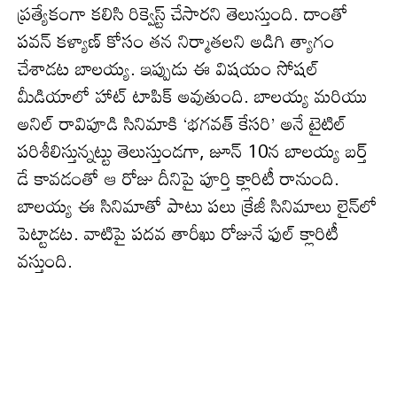
ప్రత్యేకంగా కలిసి రిక్వెస్ట్ చేసార‌ని తెలుస్తుంది. దాంతో
పవన్ కళ్యాణ్ కోసం త‌న నిర్మాత‌ల‌ని అడిగి త్యాగం
చేశాడ‌ట బాల‌య్య‌. ఇప్పుడు ఈ విష‌యం సోష‌ల్
మీడియాలో హాట్ టాపిక్ అవుతుంది. బాలయ్య మరియు
అనిల్ రావిపూడి సినిమాకి ‘భగవత్ కేసరి’ అనే టైటిల్
ప‌రిశీలిస్తున్న‌ట్టు తెలుస్తుండ‌గా, జూన్ 10న బాల‌య్య బ‌ర్త్
డే కావ‌డంతో ఆ రోజు దీనిపై పూర్తి క్లారిటీ రానుంది.
బాల‌య్య ఈ సినిమాతో పాటు ప‌లు క్రేజీ సినిమాలు లైన్‌లో
పెట్టాడ‌ట‌. వాటిపై ప‌ద‌వ తారీఖు రోజునే ఫుల్ క్లారిటీ
వ‌స్తుంది.