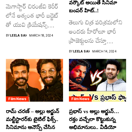
వర్కౌట్ అయితే సినిమా
మెగాస్టార్ చిరంజీవి కెరీర్
బంపర్ హిట్..!
లోనే అత్యంత భారీ బడ్జెట్
తెలుగు చిత్ర పరిశ్రమలోని
తో యువి క్రియేషన్స్
అందరు హీరోలూ భారీ
రూపొందిస్తున్న
BY
LEELA SAI
MARCH 18, 2024
ప్రాజెక్టులను చేస్తూ
విశ్వంభర...
దూసుకుపోతోన్నారు.
BY
LEELA SAI
MARCH 14, 2024
అందులో కొందరు
మాత్రమే...
Film News
Film News
రామ్ చరణ్ – అల్లు అర్జున్
ప్రభాస్ vs అల్లు అర్జున్…
మల్టీస్టారర్​కు టైటిల్ ఫిక్స్..
రక్తం వచ్చేలా కొట్టుకున్న
సినిమాను అనౌన్స్ చేసిన
అభిమానులు.. వీడియో