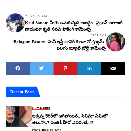
PREVIOUS POST
Kriti Sanon: మీరు అనుకున్న‌ది అబ‌ద్ధం.. ప్ర‌భాస్ అలాంటి
వాడంటూ కృతి స‌న‌న్ షాకింగ్ కామెంట్స్
NEXT POST
Balagam Beauty: మ‌నీ ఇస్తే దానికి కూడా నో ప్రాబ్ల‌మ్..
బ‌ల‌గం బ్యూటీ బోల్డ్ కామెంట్స్
Recent Posts
Film News
జక్కన్న కెరీర్‌లో ఆగిపోయిన.. సినిమా ఏమిటో
తెలుసా..? ఇంతకీ హీరో ఎవరంటే..!?
DECEMBER 23, 2023