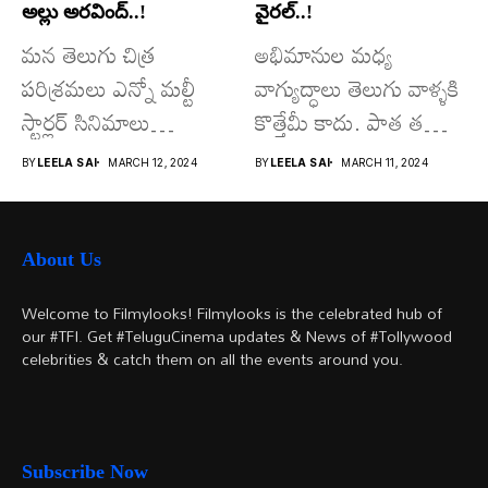
అల్లు అరవింద్..!
వైరల్..!
మన తెలుగు చిత్ర
అభిమానుల మధ్య
పరిశ్రమలు ఎన్నో మల్టీ
వాగ్యుద్ధాలు తెలుగు వాళ్ళకి
స్టార్లర్ సినిమాలు
కొత్తేమీ కాదు. పాత తరం
వచ్చాయి.. కొన్ని సినిమాలు
నటుల నుంచి నేటి...
BY
LEELA SAI
MARCH 12, 2024
BY
LEELA SAI
MARCH 11, 2024
అయితే...
About Us
Welcome to Filmylooks! Filmylooks is the celebrated hub of
our #TFI. Get #TeluguCinema updates & News of #Tollywood
celebrities & catch them on all the events around you.
Subscribe Now