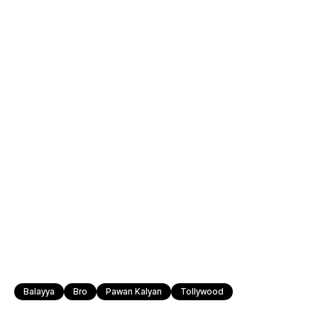
Balayya
Bro
Pawan Kalyan
Tollywood