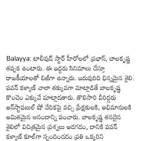
Balayya: టాలీవుడ్ స్టార్ హీరోలలో ప్రభాస్, బాల‌కృష్ణ
త‌ప్ప‌క ఉంటారు. ఈ ఇద్దరు సినిమాలు చేస్తూ
రాజ‌కీయాల‌తో బిజీగా ఉన్నారు. ఇరువురిది భిన్న‌మైన శైలి.
ప‌వ‌న్ క‌ళ్యాణ్ చాలా త‌క్కువ‌గా మాట్లాడితే బాల‌కృష్ణ
కొంచెం ఎక్కువే మాట్లాడ‌తారు. తొలిసారి వీరిద్ద‌రు
అన్‌స్టాప‌బుల్ షో వేదిక‌పై వ‌చ్చి ప్రేక్ష‌కుల‌కి, అభిమానుల‌కి
అమితమైన ఆనందాన్ని పంచారు. బాల‌కృష్ణ త‌న‌దైన
శైలిలో విచిత్ర‌మైన ప్ర‌శ్న‌లు అడ‌గ‌డం, దానికి ప‌వన్
క‌ళ్యాణ్ కూల్‌గా స్పందించ‌డం ప్ర‌తి ఒక్క‌రిని