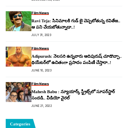
Film News
Ravi Teja: సినిమాల‌కి గుడ్ బై చెప్ప‌బోతున్న ర‌వితేజ‌..
ఆ ప‌ని చేయ‌బోతున్నాడా..!
JULY 31, 2023
Film News
Adipurush: నెలసరి ఉన్న‌వారు ఆదిపురుష్ చూడొచ్చా..
థియేట‌ర్‌లో ఉచితంగా ప్ర‌సాదం పంపిణీ చేస్తారా..!
JUNE 10, 2023
Film News
Mahesh Babu : న్యూయార్క్ స్ట్రీట్స్‌లో సూపర్‌స్టార్
సందడి.. వీడియో వైరల్
JUNE 21, 2022
Categories