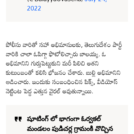
2022
పోలీసు వారితో సహా అభిమానులకు, తెలుగుదేశం పార్టీ
వారికి చాలా ఓపిగ్గా ఫొటోలిచ్చారు బాలయ్య. ఓ
అభిమానిని గుర్తుపెట్టుకుని మరీ పిలిచి అతని
కుటుంబంతో కలిసి భోజనం చేశారు. బుల్లి అభిమానిని
ఆడించారు. ఇందుకు సంబంధించిన పిక్స్, వీడియోస్
నెట్టింట పెద్ద ఎత్తున వైరల్ అవుతున్నాయి.
షూటింగ్ లో భాగంగా ఓర్వకల్
మండలం పుడిచర్ల గ్రామంకి వొచ్చిన