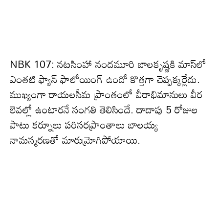
NBK 107: నటసింహా నందమూరి బాలకృష్ణకి మాస్‌లో
ఎంతటి ఫ్యాన్ ఫాలోయింగ్ ఉందో కొత్తగా చెప్పక్కర్లేదు.
ముఖ్యంగా రాయలసీమ ప్రాంతంలో వీరాభిమానులు వీర
లెవల్లో ఉంటారనే సంగతి తెలిసిందే. దాదాపు 5 రోజుల
పాటు కర్నూలు పరిసరప్రాంతాలు బాలయ్య
నామస్మరణతో మారుమ్రోగిపోయాయి.