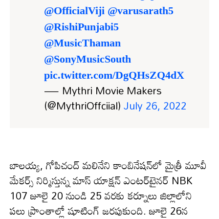
@OfficialViji
@varusarath5
@RishiPunjabi5
@MusicThaman
@SonyMusicSouth
pic.twitter.com/DgQHsZQ4dX
— Mythri Movie Makers
(@MythriOffciial)
July 26, 2022
బాలయ్య, గోపిచంద్ మలినేని కాంబినేషన్‌లో మైత్రీ మూవీ
మేకర్స్ నిర్మిస్తున్న మాస్ యాక్షన్ ఎంటర్‌టైనర్ NBK
107 జూలై 20 నుండి 25 వరకు కర్నూలు జిల్లాలోని
పలు ప్రాంతాల్లో షూటింగ్ జరపుకుంది. జూలై 26న