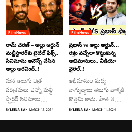
మాత్రమే...
Film News
Film News
రామ్ చరణ్ – అల్లు అర్జున్
ప్రభాస్ vs అల్లు అర్జున్…
మల్టీస్టారర్​కు టైటిల్ ఫిక్స్..
రక్తం వచ్చేలా కొట్టుకున్న
సినిమాను అనౌన్స్ చేసిన
అభిమానులు.. వీడియో
అల్లు అరవింద్..!
వైరల్..!
మన తెలుగు చిత్ర
అభిమానుల మధ్య
పరిశ్రమలు ఎన్నో మల్టీ
వాగ్యుద్ధాలు తెలుగు వాళ్ళకి
స్టార్లర్ సినిమాలు
కొత్తేమీ కాదు. పాత తరం
వచ్చాయి.. కొన్ని సినిమాలు
నటుల నుంచి నేటి...
BY
LEELA SAI
MARCH 12, 2024
BY
LEELA SAI
MARCH 11, 2024
అయితే...