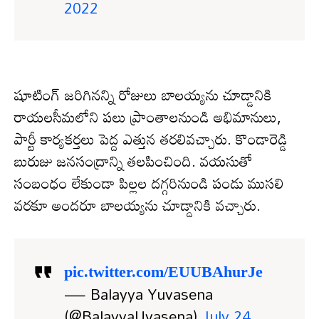
2022
షూటింగ్ జరిగినన్ని రోజులు బాలయ్యను చూడ్డానికి
రాయలసీమలోని పలు ప్రాంతాలనుండి అభిమానులు,
పార్టీ కార్యకర్తలు పెద్ద ఎత్తున తరలివచ్చారు. కొండారెడ్డి
బురుజు జనసంద్రాన్ని తలపించింది. వయసుతో
సంబంధం లేకుండా పిల్లల దగ్గరినుండి పండు ముసలి
వరకూ అందరూ బాలయ్యను చూడ్డానికి వచ్చారు.
pic.twitter.com/EUUBAhurJe
— Balayya Yuvasena
(@BalayyaUvasena)
July 24,