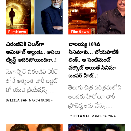
Film News
Film News
చిరంజీవికి విలన్‌గా
బాలయ్య 109వ
అమితాబ్ అల్లుడు.. అసలు
సినిమాకు… బోయపాటికి
ట్విస్ట్ అదిరిపోయిందిగా..!
లింక్.. ఆ సెంటిమెంట్
వర్కౌట్ అయితే సినిమా
మెగాస్టార్ చిరంజీవి కెరీర్
బంపర్ హిట్..!
లోనే అత్యంత భారీ బడ్జెట్
తెలుగు చిత్ర పరిశ్రమలోని
తో యువి క్రియేషన్స్
అందరు హీరోలూ భారీ
రూపొందిస్తున్న
BY
LEELA SAI
MARCH 18, 2024
ప్రాజెక్టులను చేస్తూ
విశ్వంభర...
దూసుకుపోతోన్నారు.
BY
LEELA SAI
MARCH 14, 2024
అందులో కొందరు