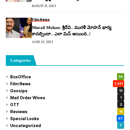
AUGUST 31, 2023
Film News
Murali Mohan: శ్రీదేవి.. ముర‌ళీ మోహ‌న్ భార్య
కావ‌ల్సిందా.. ఎలా మిస్ అయింది..!
JUNE 23, 2023
Categories
BoxOffice
26
Film News
1,421
Gossips
13
Mail Order Wives
1
OTT
2
Reviews
18
Special Looks
97
Uncategorized
7