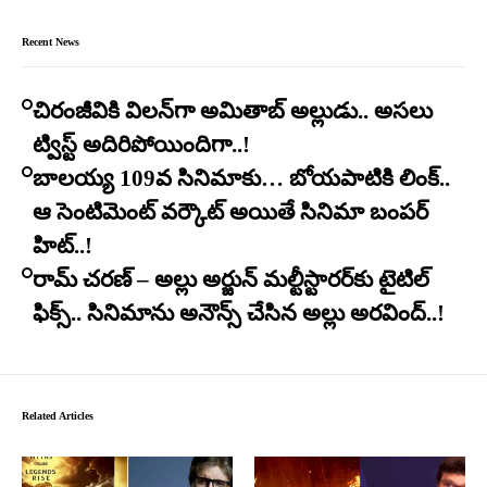
Recent News
చిరంజీవికి విలన్‌గా అమితాబ్ అల్లుడు.. అసలు
ట్విస్ట్ అదిరిపోయిందిగా..!
బాలయ్య 109వ సినిమాకు… బోయపాటికి లింక్..
ఆ సెంటిమెంట్ వర్కౌట్ అయితే సినిమా బంపర్
హిట్..!
రామ్ చరణ్ – అల్లు అర్జున్ మల్టీస్టారర్​కు టైటిల్
ఫిక్స్.. సినిమాను అనౌన్స్ చేసిన అల్లు అరవింద్..!
Related Articles