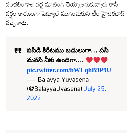
పంచలింగాల వద్ద షూటింగ్ చెయ్యాలనుకున్నారు కానీ
వర్షం కారణంగా షెడ్యూల్ ముగించుకుని టీం హైదరబాద్
వచ్చేశారు.
పసిడి కిరీటము బదులుగా… పసి
మనసే నీకు ఉందిగా….
pic.twitter.com/bWLqhB9P9U
— Balayya Yuvasena
(@BalayyaUvasena)
July 25,
2022