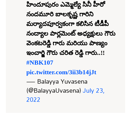
హిందూపురం ఎమ్మెల్యే సినీ హీరో
నందమూరి బాలకృష్ణ గారిని
మర్యాదపూర్వకంగా కలిసిన టీడీపీ
నంద్యాల పార్లమెంట్ అధ్యక్షులు గౌరు
వెంకటరెడ్డి గారు మరియు పాణ్యం
ఇంచార్జి గౌరు చరిత రెడ్డి గారు..!!
#NBK107
pic.twitter.com/3ii3b14jJt
— Balayya Yuvasena
(@BalayyaUvasena)
July 23,
2022