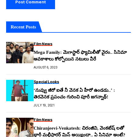
Recent Posts
Film News
Mega Family: మెగాస్టార్ ఫ్యామిలీతో వైరం.. సినిమా
అవకాశాలు కోల్పోయిన నటులు వీరే
AUGUST 6, 2023
Special Looks
‘నువ్వు జీరో ఐతే నీ వెనక ఏ హీరో ఉండడు..’ :
తెరవెనక ప్రపంచం గురించి పూరీ జగన్నాథ్!
JULY 19, 2021
Film News
Chiranjeevi-Venkatesh: చిరంజీవి, వెంకటేష్ లతో
భారీ మల్టీస్టారర్ మిస్ అయ్యిందా.. ఏ సినిమా అంటే?