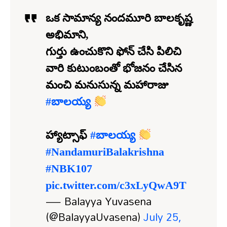
ఒక సామాన్య నందమూరి బాలకృష్ణ
అభిమాని,
గుర్తు ఉంచుకొని ఫోన్ చేసి పిలిచి
వారి కుటుంబంతో భోజనం చేసిన
మంచి మనుసున్న మహారాజు
#బాలయ్య
హ్యాట్సాఫ్
#బాలయ్య
#NandamuriBalakrishna
#NBK107
pic.twitter.com/c3xLyQwA9T
— Balayya Yuvasena
(@BalayyaUvasena)
July 25,