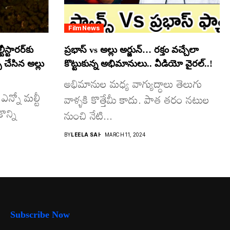
Film News
స్టారర్​కు
ప్రభాస్ vs అల్లు అర్జున్… రక్తం వచ్చేలా
్ చేసిన అల్లు
కొట్టుకున్న అభిమానులు.. వీడియో వైరల్..!
అభిమానుల మధ్య వాగ్యుద్ధాలు తెలుగు
ఎన్నో మల్టీ
వాళ్ళకి కొత్తేమీ కాదు. పాత తరం నటుల
ొన్ని
నుంచి నేటి...
BY
LEELA SAI
MARCH 11, 2024
Subscribe Now