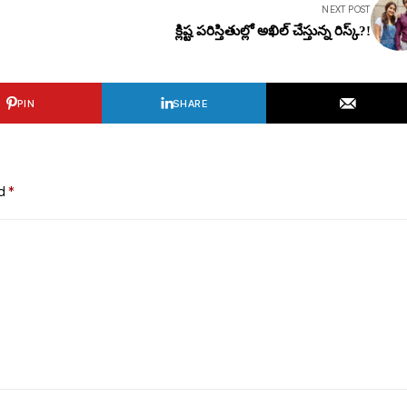
NEXT POST
క్లిష్ట పరిస్తితుల్లో అఖిల్ చేస్తున్న రిస్క్?!
PIN
SHARE
ed
*