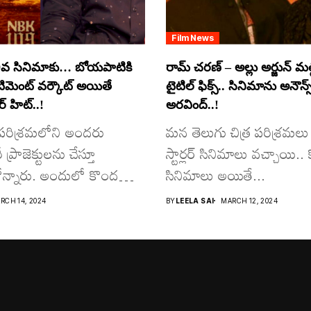
Film News
వ సినిమాకు… బోయపాటికి
రామ్ చరణ్ – అల్లు అర్జున్ మల్టీ
ంటిమెంట్ వర్కౌట్ అయితే
టైటిల్ ఫిక్స్.. సినిమాను అనౌన్స
 హిట్..!
అరవింద్..!
ర పరిశ్రమలోని అందరు
మన తెలుగు చిత్ర పరిశ్రమలు 
్రాజెక్టులను చేస్తూ
స్టార్లర్ సినిమాలు వచ్చాయి.. క
న్నారు. అందులో కొందరు
సినిమాలు అయితే...
RCH 14, 2024
BY
LEELA SAI
MARCH 12, 2024