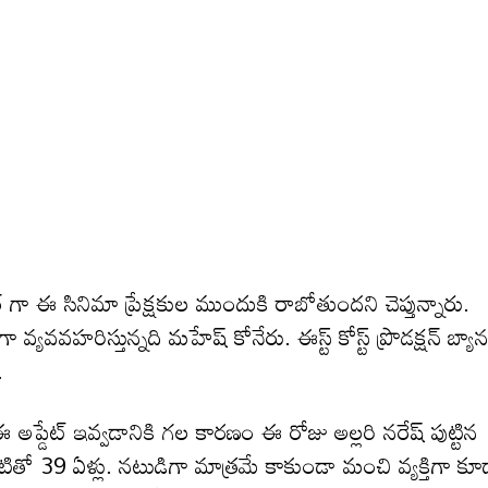
 గా ఈ సినిమా ప్రేక్షకుల ముందుకి రాబోతుందని చెప్తున్నారు.
వ్యవవహరిస్తున్నది మహేష్ కోనేరు. ఈస్ట్ కోస్ట్ ప్రొడక్షన్ బ్యాన
.
ప్డేట్ ఇవ్వడానికి గల కారణం ఈ రోజు అల్లరి నరేష్ పుట్టిన
టితో 39 ఏళ్లు. నటుడిగా మాత్రమే కాకుండా మంచి వ్యక్తిగా కూ