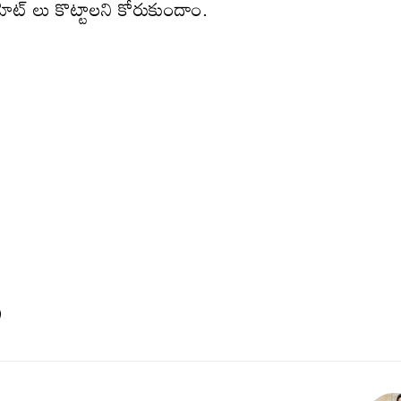
ద హిట్ లు కొట్టాలని కోరుకుందాం.