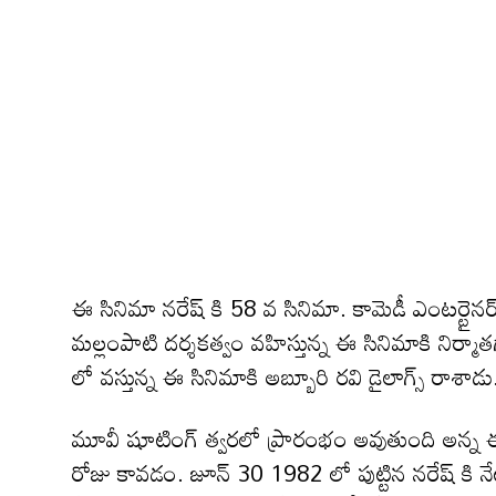
ఈ సినిమా నరేష్ కి 58 వ సినిమా. కామెడీ ఎంటర్టైనర్
మల్లంపాటి దర్శకత్వం వహిస్తున్న ఈ సినిమాకి నిర్మాతగా 
లో వస్తున్న ఈ సినిమాకి అబ్బూరి రవి డైలాగ్స్ రాశాడు
మూవీ షూటింగ్ త్వరలో ప్రారంభం అవుతుంది అన్న ఈ అ
రోజు కావడం. జూన్ 30 1982 లో పుట్టిన నరేష్ కి నే