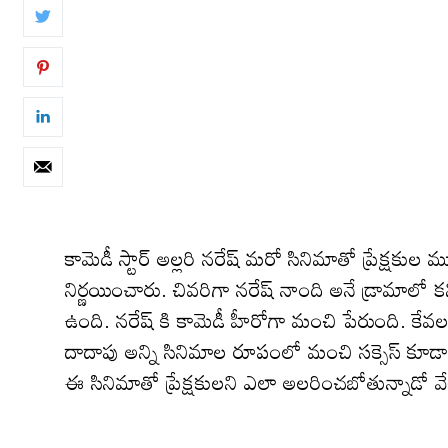
కామెడీ స్టార్ అల్లరి నరేష్ మరో సినిమాతో ప్రేక్షకు
నిర్ణయించారు. చివరిగా నరేష్ నాంది అనే డ్రామాలో క
ఉంది. నరేష్ కి కామెడీ హీరోగా మంచి పేరుంది. కే
దాదాపు అన్ని సినిమాల రూపంలో మంచి సక్సెస్ కూ
ఈ సినిమాతో ప్రేక్షకులని ఎలా అలరించబోతున్నాడో వ