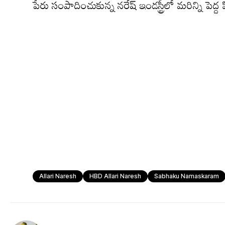
పేరు సంపాదించుకున్న నరేష్ ఇండస్ట్రీలో మరిన్ని పెద్
Allari Naresh
HBD Allari Naresh
Sabhaku Namaskaram