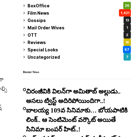
BoxOffice
26
Film News
1,421
Gossips
13
Mail Order Wives
1
OTT
2
Reviews
18
Special Looks
97
Uncategorized
7
Recent News
గా
ల్సి
చిరంజీవికి విలన్‌గా అమితాబ్ అల్లుడు..
అసలు ట్విస్ట్ అదిరిపోయిందిగా..!
్
బాలయ్య 109వ సినిమాకు… బోయపాటికి
లింక్.. ఆ సెంటిమెంట్ వర్కౌట్ అయితే
సినిమా బంపర్ హిట్..!