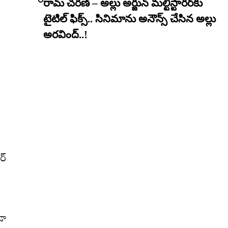
రామ్ చరణ్ – అల్లు అర్జున్ మల్టీస్టారర్​కు
టైటిల్ ఫిక్స్.. సినిమాను అనౌన్స్ చేసిన అల్లు
అరవింద్..!
ర్
డా