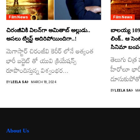
Film News
Film News
చిరంజీవికి విలన్‌గా అమితాబ్ అల్లుడు..
బాలయ్య 109
అసలు ట్విస్ట్ అదిరిపోయిందిగా..!
లింక్.. ఆ సె
సినిమా బంపర్
మెగాస్టార్ చిరంజీవి కెరీర్ లోనే అత్యంత
తెలుగు చిత్
భారీ బడ్జెట్ తో యువి క్రియేషన్స్
హీరోలూ భారీ ప
రూపొందిస్తున్న విశ్వంభర...
దూసుకుపోతో
BY
LEELA SAI
MARCH 18, 2024
మాత్రమే...
BY
LEELA SAI
MA
About Us