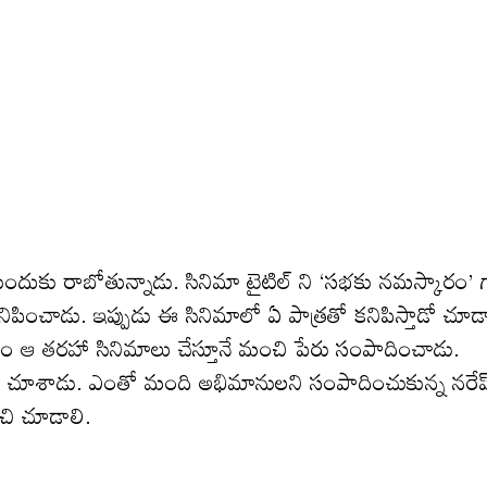
ల ముందుకు రాబోతున్నాడు. సినిమా టైటిల్ ని ‘సభకు నమస్కారం’ 
నిపించాడు. ఇప్పుడు ఈ సినిమాలో ఏ పాత్రతో కనిపిస్తాడో చూడా
వలం ఆ తరహా సినిమాలు చేస్తూనే మంచి పేరు సంపాదించాడు.
డా చూశాడు. ఎంతో మంది అభిమానులని సంపాదించుకున్న నరేష
ేచి చూడాలి.