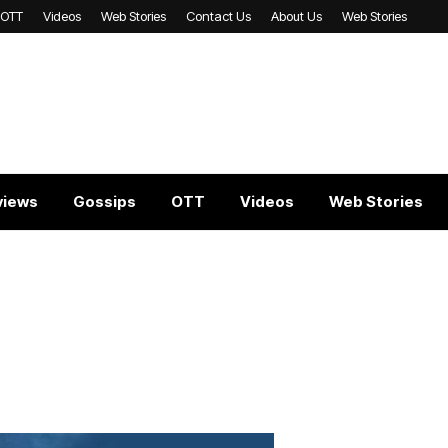
OTT
Videos
Web Stories
Contact Us
About Us
Web Stories
views
Gossips
OTT
Videos
Web Stories