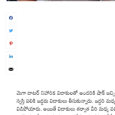
మెగా డాటర్ నిహారిక విడాకులతో అందరికి షాక్ ఇచ్చి
స్వస్తి పలికి ఇద్దరు విడాకులు తీసుకున్నారు. ఇద్దరి
విడిపోయారు. అయితే విడాకులు తర్వాత వీరి మధ్య వ