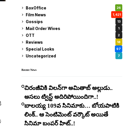
BoxOffice
26
Film News
1,421
Gossips
13
Mail Order Wives
1
OTT
2
Reviews
18
Special Looks
97
Uncategorized
7
Recent News
చిరంజీవికి విలన్‌గా అమితాబ్ అల్లుడు..
అసలు ట్విస్ట్ అదిరిపోయిందిగా..!
ి
బాలయ్య 109వ సినిమాకు… బోయపాటికి
లింక్.. ఆ సెంటిమెంట్ వర్కౌట్ అయితే
ీ
సినిమా బంపర్ హిట్..!