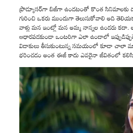
ప్రొడ్యూసర్‌గా బిజీగా ఉండటంతో కొంత సినిమాలకు 
గురించి ఒకరు ముందుగా తెలుసుకోవాలి అది తెలియకుం
వాళ్లు మన ఇంట్లో మన అమ్మ నాన్నల ఉండరు కదా. 
ఆధారపడకుండా ఒంటరిగా ఎలా ఉండాలో ఇప్పుడిప్పుడే 
విడాకులు తీసుకుంటున్న సమయంలో కూడా చాలా మా
భరించడం అంత ఈజీ కాదు ఎవరైనా జీవితంలో కలిసి ఉ