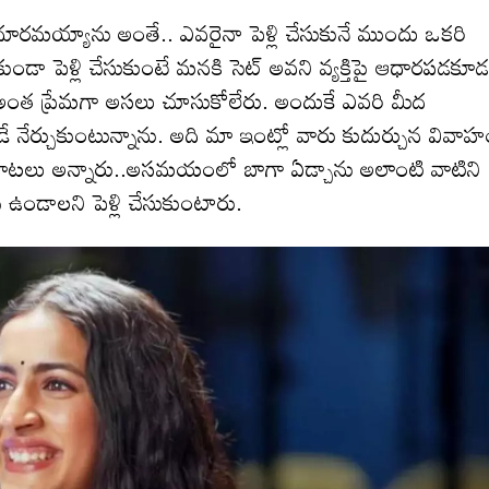
దూరమయ్యాను అంతే.. ఎవరైనా పెళ్లి చేసుకునే ముందు ఒకరి
డా పెళ్లి చేసుకుంటే మనకి సెట్ అవని వ్యక్తిపై ఆధారపడకూ
అంత ప్రేమగా అసలు చూసుకోలేరు. అందుకే ఎవరి మీద
నేర్చుకుంటున్నాను. అది మా ఇంట్లో వారు కుదుర్చున వివాహ
టలు అన్నారు..అస‌మ‌యంలో బాగా ఏడ్చాను అలాంటి వాటిని
ండాలని పెళ్లి చేసుకుంటారు.