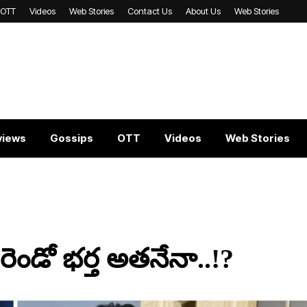
OTT
Videos
Web Stories
Contact Us
About Us
Web Stories
views
Gossips
OTT
Videos
Web Stories
ీ.. రెండో భర్త అతనేనా..!?