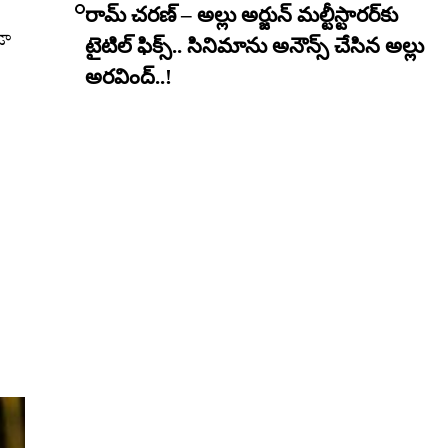
రామ్ చరణ్ – అల్లు అర్జున్ మల్టీస్టారర్​కు
డా
టైటిల్ ఫిక్స్.. సినిమాను అనౌన్స్ చేసిన అల్లు
అరవింద్..!