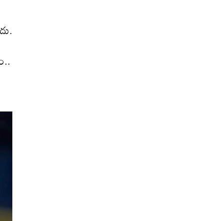
డదు.
ం..