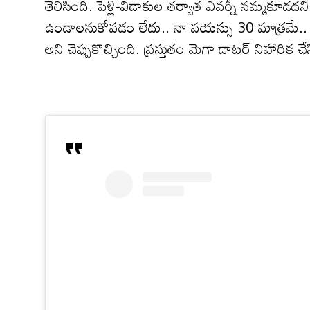
తెలిసింది. పెళ్లి-విడాకుల త‌ర్వాత ఎవ‌ర్నీ న‌మ్మ‌కూడ
ఉండాలనుకోవడం లేదు.. నా వయస్సు 30 మాత్రమే.. మంచ
అని చెప్పుకొచ్చింది. ప్రస్తుతం మెగా డాటర్ నిహారిక చ