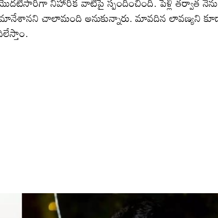
ొదటిసారిగా నిహారిక వాటిపై స్పందించింది. పెళ్లి తర్వాత నేను
లు మానేశానని చాలామంది అనుకున్నారు. మావ‌దిన లావణ్యని కూ
లేస్తాం.