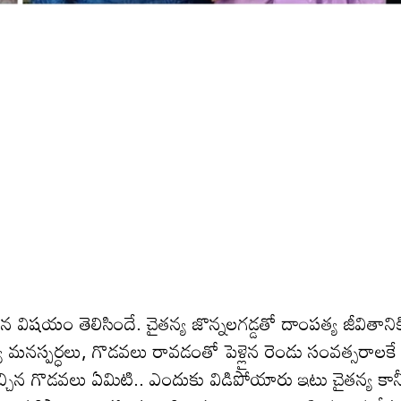
న విషయం తెలిసిందే. చైతన్య జొన్నలగడ్డతో దాంపత్య జీవితానిక
 మధ్య మనస్పర్ధలు, గొడవలు రావడంతో పెళ్లైన రెండు సంవత్సరాలకే
చ్చిన గొడవలు ఏమిటి.. ఎందుకు విడిపోయారు ఇటు చైతన్య కాన