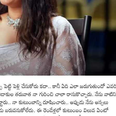
ెట్టి పెళ్లి చేసుకోరు కదా.. కానీ ఏది ఎలా జరుగుతుందో ఎవరి
ాకుల తరువాత నా గురించి చాలా రాసుకొచ్చారు. నేను వాటిన
ుబ‌ట్టారు.. నా కుటుంబాన్ని దూషించారు.. అప్పుడు నేను అస్సలు
ుడు బరువనుకోలేదు. ఈ రెండేళ్ల‌లో కుటుంబం విలువ ఏంటో