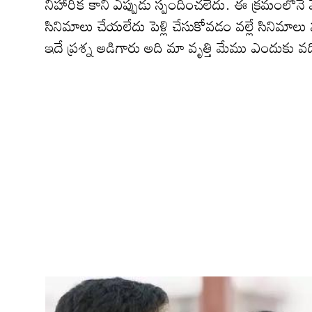
నిహారిక కానీ ఎప్పుడు స్పందించలేదు. ఈ క్రమంలోనే మ
సినిమాలు చేయలేదు పెళ్లి చేసుకోవడం వల్లే సినిమా
ఇదే ప్రశ్న అడిగారు అది మా వృత్తి మేము ఎందుకు వది