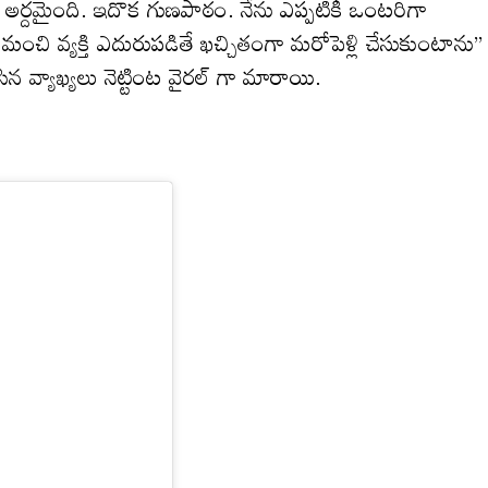
‌ద‌ని అర్దమైంది. ఇదొక గుణపాఠం. నేను ఎప్పటికీ ఒంట‌రిగా
ి వ్యక్తి ఎదురుపడితే ఖచ్చితంగా మ‌రోపెళ్లి చేసుకుంటాను”
ేసిన‌ వ్యాఖ్యలు నెట్టింట వైరల్ గా మారాయి.