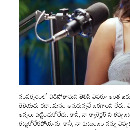
సంవ‌త్స‌రంలో విడిపోతామని తెలిసి ఎవరూ అంత ఖర్చు ప
తెలియదు కదా..మనం అనుకున్నవే జరగాలని లేదు. విడ
అస్సలు పట్టించుకోలేదు. కానీ, నా క్యారెక్ట‌ర్ ని త‌ప్ప
తట్టుకోలేకపోయాను. కానీ, నా కుటుంబం నన్ను ఎప్ప