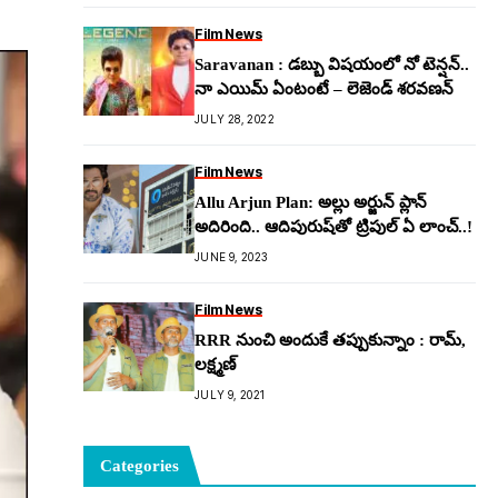
Film News
Saravanan : డబ్బు విషయంలో నో టెన్షన్..
నా ఎయిమ్ ఏంటంటే – లెజెండ్ శరవణన్
JULY 28, 2022
Film News
Allu Arjun Plan: అల్లు అర్జున్ ప్లాన్
అదిరింది.. ఆదిపురుష్‌తో ట్రిపుల్ ఏ లాంచ్‌..!
JUNE 9, 2023
Film News
RRR నుంచి అందుకే తప్పుకున్నాం : రామ్,
లక్ష్మణ్
JULY 9, 2021
Categories