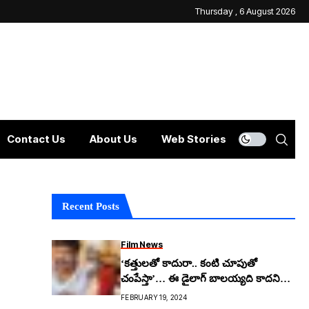
Thursday , 6 August 2026
Contact Us
About Us
Web Stories
Recent Posts
Film News
‘కత్తులతో కాదురా.. కంటి చూపుతో
చంపేస్తా’… ఈ డైలాగ్ బాల‌య్యది కాద‌ని
తెలుసా..?
FEBRUARY 19, 2024