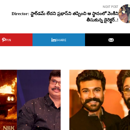
NEXT POST
Director: స్టార్‌డ‌మ్ లేద‌ని ప్ర‌భాస్‌ని త‌ప్పించి ఆ స్థానంలో వెంకీని
తీసుకున్న డైరెక్ట‌ర్..!
PIN
SHARE