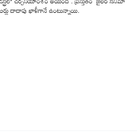
స్ట్రీలో చ‌ర్చ‌నీయాంశం అయింది . ప్ర‌స్తుతం జైలర్ సినిమా
ేటర్లు దాదాపు ఖాళీగానే ఉంటున్నాయి.