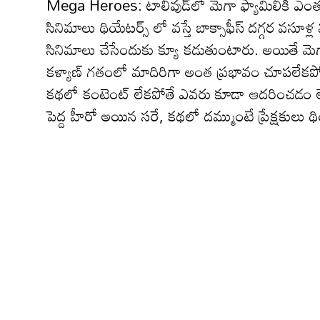
Mega Heroes: టాలీవుడ్‌లో మెగా ఫ్యామిలీకి ఎంత ప్ర‌త్యే
సినిమాలు థియేట‌ర్స్ లో వ‌స్తే బాక్సాఫీస్ ద‌గ్గ‌ర వ‌
సినిమాలు చేసేందుకు క్యూ క‌డుతుంటారు. అయితే మెగా
క‌ళ్యాణ్ గ‌తంలో మాదిరిగా అంత ప్ర‌భావం చూప‌లేక‌పోతు
క‌థ‌లో కంటెంట్ లేక‌పోతే ఎవ‌రు కూడా ఆద‌రించ‌డ
పెద్ద హీరో అయిన స‌రే, క‌థ‌లో ద‌మ్ముంటే ప్రేక్ష‌కులు థియే