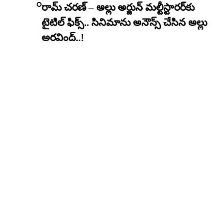
రామ్ చరణ్ – అల్లు అర్జున్ మల్టీస్టారర్​కు
టైటిల్ ఫిక్స్.. సినిమాను అనౌన్స్ చేసిన అల్లు
అరవింద్..!