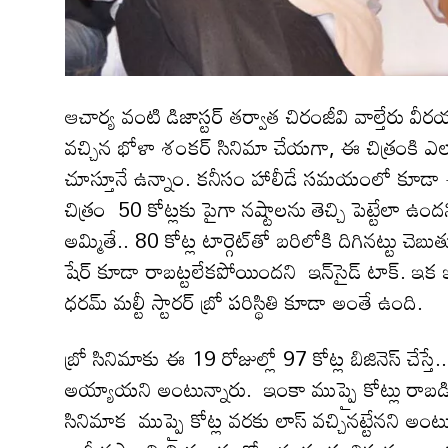
ఆచార్య వంటి డిజాస్ట‌ర్ త‌ర్వాత చిరంజీవి వాల్తేరు 
వచ్చిన భోళా శంకర్ సినిమా చేయ‌గా, ఈ చిత్రంకి ఎలా
చూస్తూనే ఉన్నాం. క‌నీసం హాలీడే స‌మ‌యంలో కూడా ఈ చిత
చిత్రం 50 కోట్లకు పైగా నష్టాలను తెచ్చి పెట్టేలా ఉందన
అమ్మితే.. 80 కోట్ల టార్గెట్‌తో బరిలోకి దిగిన‌ట్టు చ
షేర్ కూడా రాబట్టలేకపోయిందని ఇన్‌సైడ్ టాక్. ఇక ఇ
ధ‌ర‌మ్ మ‌ల్టీ స్టార‌ర్ బ్రో ప‌రిస్థితి కూడా అంతే ఉంది.
బ్రో సినిమాకు ఈ 19 రోజుల్లో 97 కోట్ల బిజినెస్ చేస్తే..
అయ్యాయని అంటున్నారు. ఇంకా ముప్పై కోట్లు రాబడితే గా
సినిమాక ముప్పై కోట్ల వరకు లాస్ వచ్చినట్టేన‌ని అంటున్