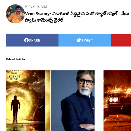
PREVIOUS POST
Venu Swamy: విడాకుల‌కి సిద్ధ‌మైన మ‌రో క్యూట్ క‌పుల్.. వేణు
స్వామి కామెంట్స్ వైర‌ల్
SHARE
TWEET
Related Articles