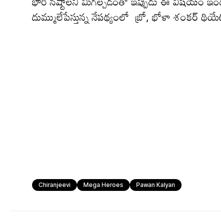
భారీ న‌ష్టాల‌ని మిగ‌ల్చ‌డంతో ఇప్పుడు ఈ విష‌యం ఇండ‌
దుమ్ములేపేస్తున్న నేప‌థ్యంలో బ్రో, భోళా శంకర్ థియ
Chiranjeevi
Mega Heroes
Pawan Kalyan