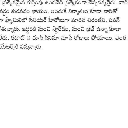
క‌మైన గుర్తింపు ఉంద‌నేది ప్ర‌త్యేకంగా చెప్ప‌న‌క్క‌ర్లేదు. వారి
సూళ్ల వ‌ర్షం కుర‌వ‌డం ఖాయం. అందుకే నిర్మాత‌లు కూడా వారితో
 ఫ్యామిలీలో సీనియ‌ర్ హీరోలుగా మారిన చిరంజీవి, ప‌వ‌న్
న్నారు. ఇద్ద‌రికి మంచి స్టార్‌డం, మంచి క్రేజ్ ఉన్నా కూడా
ం లేదు. క‌టౌట్ ని చూసి సినిమా చూసే రోజులు పోయాయి. ఎంత
ట‌ర్స్‌కి వ‌స్తున్నారు.