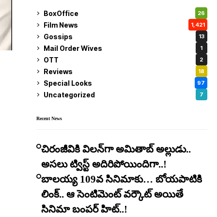
BoxOffice
26
Film News
1,421
Gossips
13
Mail Order Wives
1
OTT
2
Reviews
18
Special Looks
97
Uncategorized
7
Recent News
చిరంజీవికి విలన్‌గా అమితాబ్ అల్లుడు..
అసలు ట్విస్ట్ అదిరిపోయిందిగా..!
బాలయ్య 109వ సినిమాకు… బోయపాటికి
లింక్.. ఆ సెంటిమెంట్ వర్కౌట్ అయితే
సినిమా బంపర్ హిట్..!