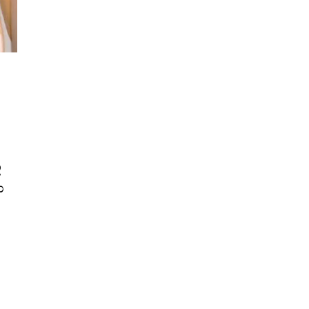
ల
ి
ి