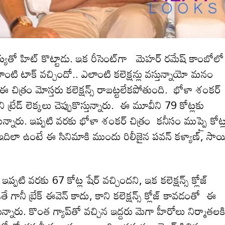
వీర‌య్య‌తో హిట్ కొట్టాడు. ఇక రీసెంట్‌గా మెహర్ రమేష్ కాంబోలో
ంటి టాక్ వచ్చిందో.. ఎలాంటి కలెక్షన్లు వస్తున్నాయో మ‌నం
్రం మోస్త‌రు క‌లెక్ష‌న్స్ రాబ‌ట్ట‌లేక‌పోతుంది. భోళా శంక‌ర్
ి ట్రేడ్ లెక్కలు చెప్పుకొస్తున్నారు. ఈ మూవీని 79 కోట్లకు
ెబుతున్నారు. ఇప్పటి వరకు భోళా శంక‌ర్ చిత్రం కనీసం ముప్పై కోట్
దిలా ఉంటే ఈ సినిమాకి ముందు రిలీజైన ప‌వ‌న్ క‌ళ్యాణ్, సాయ
 ఇప్పటి వరకు 67 కోట్ల షేర్ వచ్చిందని, ఇక క‌లెక్ష‌న్స్ క్లోజ్
నీ బ్రేక్ ఈవెన్ కాదు, కాని క‌లెక్ష‌న్స్ క్లోజ్ కావ‌డంతో ఈ
నారు. కొంత గ్యాప్‌తో వ‌చ్చిన ఇద్ద‌రు మెగా హీరోలు నిర్మాత‌ల‌క