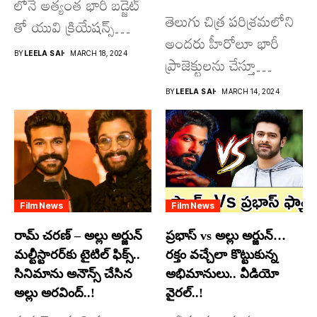
లోనే అత్యంత భారీ బడ్జెట్
తెలుగు చిత్ర పరిశ్రమలోని
తో యువి క్రియేషన్స్
అందరు హీరోలూ భారీ
రూపొందిస్తున్న
BY
LEELA SAI
MARCH 18, 2024
ప్రాజెక్టులను చేస్తూ
విశ్వంభర...
దూసుకుపోతోన్నారు.
BY
LEELA SAI
MARCH 14, 2024
అందులో కొందరు
మాత్రమే...
Film News
Film News
రామ్ చరణ్ – అల్లు అర్జున్
ప్రభాస్ vs అల్లు అర్జున్…
మల్టీస్టారర్​కు టైటిల్ ఫిక్స్..
రక్తం వచ్చేలా కొట్టుకున్న
సినిమాను అనౌన్స్ చేసిన
అభిమానులు.. వీడియో
అల్లు అరవింద్..!
వైరల్..!