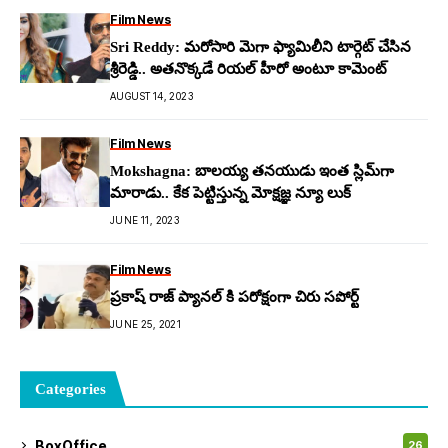
Film News
Sri Reddy: మ‌రోసారి మెగా ఫ్యామిలీని టార్గెట్ చేసిన
శ్రీరెడ్డి.. అత‌నొక్క‌డే రియ‌ల్ హీరో అంటూ కామెంట్
AUGUST 14, 2023
Film News
Mokshagna: బాల‌య్య త‌న‌యుడు ఇంత స్లిమ్‌గా
మారాడు.. కేక పెట్టిస్తున్న మోక్ష‌జ్ఞ న్యూ లుక్
JUNE 11, 2023
Film News
ప్రకాష్ రాజ్ ప్యానల్ కి పరోక్షంగా చిరు సపోర్ట్
JUNE 25, 2021
Categories
BoxOffice
26