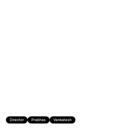
Director
Prabhas
Venkatesh