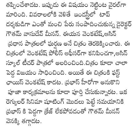
త‌ప్పించేశాడ‌ట‌. ఇప్పుడు ఈ విష‌యం నెట్టింట వైర‌ల్‌గా
మారింది. వివ‌రాల‌లోకి వెళితే ఇండస్ట్రీలో టాప్
దర్శకుడిగా ఎంతో మంచి పేరు సంపాదించుకున్న‌ డైరెక్టర్
గౌతమ్ వాసుదేవ్ మీనన్. ఈయ‌న‌ వెంకటేష్,ఆసిన్
ప్ర‌ధాన పాత్ర‌ల‌లో ఘ‌ర్ష‌ణ అనే చిత్రం తెర‌కెక్కించారు. ఈ
చిత్రంలో వెంక‌టేష్ పోలీస్ ఆఫీస‌ర్‌గా క‌నిపించగా,ఆసిన్
స్కూల్ టీచ‌ర్ పాత్ర‌లో అల‌రించింది.చిత్రం కూడా చాలా
పెద్ద విజ‌యం సాధించింది. అయితే ఈ చిత్రంకి ఫస్ట్
ఛాయిస్ వెంకటేష్ కాదట‌. ప్రభాస్ హీరోగా అనుకొని
పూజా కార్యక్రమాలను కూడా పూర్తి చేసుకున్నారట. ఇక
రెగ్యులర్ సినిమా షూటింగ్ మొదలు పెట్టే సమయానికి
ప్రభాస్ కి పెద్దగా క్రేజ్ లేకపోవడంతో గౌత‌మ్ మీన‌న్
వెన‌క్కి త‌గ్గాడ‌ట‌.