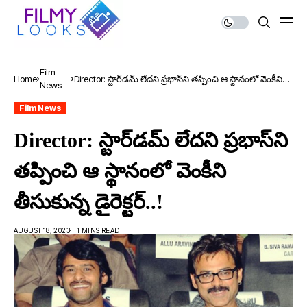
Film
Home
Director: స్టార్‌డ‌మ్ లేద‌ని ప్ర‌భాస్‌ని త‌ప్పించి ఆ స్థానంలో వెంకీని
News
తీసుకున్న డైరెక్ట‌ర్..!
Film News
Director: స్టార్‌డ‌మ్ లేద‌ని ప్ర‌భాస్‌ని
త‌ప్పించి ఆ స్థానంలో వెంకీని
తీసుకున్న డైరెక్ట‌ర్..!
AUGUST 18, 2023
1 MINS READ