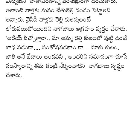
ఎన్నుకుని వాతావరణాన్ని పరిశుభ్రంగా ఉంచుతారు.
అలాంటి వాళ్లకు మనం చేతులెత్తి దండం పెట్టాలని
అన్నారు. వైసీపీ వాళ్లకు రెల్లి కులస్తులంటే
లోకువయిపోయింద‌ని నాగ‌బాబు ఆగ్ర‌హం వ్య‌క్తం చేశారు.
‘అరేయ్ పిచ్చోళ్లారా.. మా అమ్మ రెల్లి కులంలో పుట్టి ఉంటే
బాధ పడంరా… సంతోషపడతాం రా .. మాకు కులం,
జాతి అనే భేదాలు ఉండవని , అంద‌రిని స‌మానంగా చూసే
సంస్కారాన్ని తమ తండ్రి నేర్పించారని నాగబాబు స్ప‌ష్టం
చేశారు.