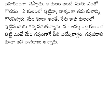
బ‌హిరంంగా చెప్పాడు. ఆ కులం అంటే మాకు ఎంతో
గౌరవం. ఏ కులంలో పుట్టినా, వాళ్ళంతా తమ కులాన్ని
గౌరవిస్తారు. మేం కూడా అంతే. నేను కాపు కులంలో
పుట్టినందుకు గ‌ర్వ ప‌డుతున్నాను. మా అమ్మ‌ రెల్లి కులంలో
పుట్టి ఉంటే మేం గర్వంగానే ఫీల్ అయ్యేవాళ్లం. గ‌ర్వ‌ప‌డాలి
కూడా అని నాగ‌బాబు అన్నారు.