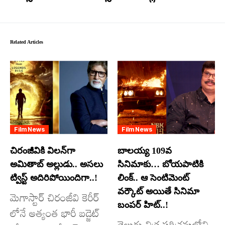
Related Articles
Film News
Film News
చిరంజీవికి విలన్‌గా
బాలయ్య 109వ
అమితాబ్ అల్లుడు.. అసలు
సినిమాకు… బోయపాటికి
ట్విస్ట్ అదిరిపోయిందిగా..!
లింక్.. ఆ సెంటిమెంట్
వర్కౌట్ అయితే సినిమా
మెగాస్టార్ చిరంజీవి కెరీర్
బంపర్ హిట్..!
లోనే అత్యంత భారీ బడ్జెట్
తెలుగు చిత్ర పరిశ్రమలోని