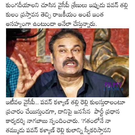
కుంగ‌దీయాల‌ని చూసిన వైసీపీ శ్రేణులు ఇప్పుడు ప‌వ‌న్ త‌ల్లి
కులం ప్ర‌స్తావ‌న తెచ్చి రాజ‌కీయం అంటే ఇంత
అస‌హ్యంగా ఉంటుందా అనేలా చేస్తున్నారు.
ఇటీవ‌ల వైసీపీ.. పవన్ కళ్యాణ్ తల్లి రెల్లి కులస్తురాలంటూ
ప్రచారం చేయిస్తుండ‌గా, దానిపై జనసేన పార్టీ ప్రధాన
కార్యదర్శి నాగబాబు స్పందించారు. ‘గతంలోనే నా
తమ్ముడు పవన్ కళ్యాణ్ రెల్లి కులాన్ని స్వీకరిస్తానని