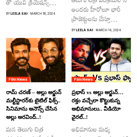
తో యువి క్రియేషన్స్
అందరు హీరోలూ భారీ
రూపొందిస్తున్న
BY
LEELA SAI
MARCH 18, 2024
ప్రాజెక్టులను చేస్తూ
విశ్వంభర...
దూసుకుపోతోన్నారు.
BY
LEELA SAI
MARCH 14, 2024
అందులో కొందరు
మాత్రమే...
Film News
Film News
రామ్ చరణ్ – అల్లు అర్జున్
ప్రభాస్ vs అల్లు అర్జున్…
మల్టీస్టారర్​కు టైటిల్ ఫిక్స్..
రక్తం వచ్చేలా కొట్టుకున్న
సినిమాను అనౌన్స్ చేసిన
అభిమానులు.. వీడియో
అల్లు అరవింద్..!
వైరల్..!
మన తెలుగు చిత్ర
అభిమానుల మధ్య