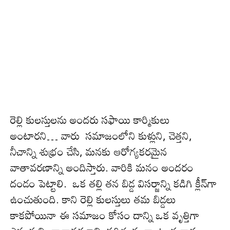
రెల్లి కులస్తులను అంద‌రు సఫాయి కార్మికులు
అంటారని… వారు సమాజంలోని కుళ్లుని, చెత్తని,
నీచాన్ని శుభ్రం చేసి, మనకు ఆరోగ్యకరమైన
వాతావరణాన్ని అందిస్తారు. వారికి మ‌నం అంద‌రం
దండం పెట్టాలి. ఒక తల్లి తన బిడ్డ విసర్జాన్ని కడిగి క్లీన్‌గా
ఉంచుతుంది. కాని రెల్లి కుల‌స్తులు తమ బిడ్డలు
కాకపోయినా ఈ సమాజం కోసం దాన్ని ఒక వృత్తిగా