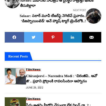
Savitri: మహానటి సావిత్రిని ఆ డైరెక్టర్ రాత్రుళ్లు ఇంటికి
తీసుకెళ్లారా
NEXT POST
Salaar: స‌లార్ మూవీ టీజ‌ర్‌పై నెగెటివ్ ప్ర‌చారం..
‘డిజప్పాయింటెడ్’ అనే హ్యాష్ ట్యాగ్ ట్రెండ్‌లోకి..!
Recent Posts
Film News
Chiranjeevi – Narendra Modi : ‘చిరంజీవి.. ఆవో
జీ’.. ప్రధాని ప్రోగ్రాంకి రావలసిందిగా ఆహ్వానం
JUNE 29, 2022
Film News
ప్రేమ అతన్ని హీరోని చేస్తుందా లేక విలన్ నా..? :