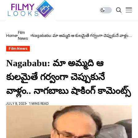
Film
Home
Nagababu: మా అమ్మ‌ది ఆ కుల‌మైతే గ‌ర్వంగా చెప్పుకునే వాళ్లం..
News
నాగ‌బాబు షాకింగ్ కామెంట్స్
Film News
Nagababu: మా అమ్మ‌ది ఆ
కుల‌మైతే గ‌ర్వంగా చెప్పుకునే
వాళ్లం.. నాగ‌బాబు షాకింగ్ కామెంట్స్
JULY 8, 2023
1 MINS READ