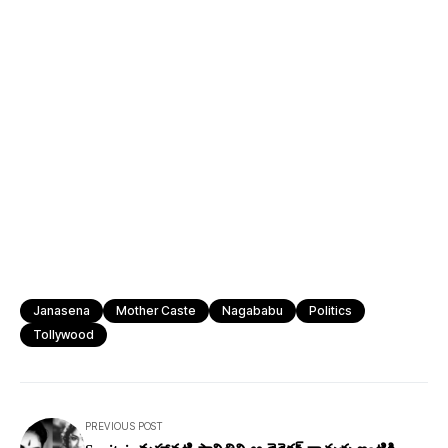
Janasena
Mother Caste
Nagababu
Politics
Tollywood
PREVIOUS POST