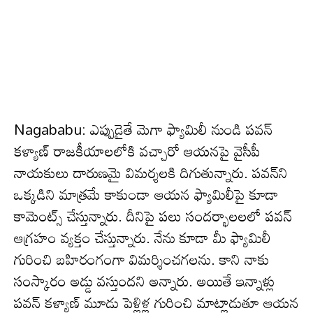
Nagababu: ఎప్పుడైతే మెగా ఫ్యామిలీ నుండి ప‌వ‌న్
క‌ళ్యాణ్ రాజ‌కీయాల‌లోకి వ‌చ్చారో ఆయ‌న‌పై వైసీపీ
నాయ‌కులు దారుణ‌మై విమ‌ర్శ‌ల‌కి దిగుతున్నారు. ప‌వ‌న్‌ని
ఒక్క‌డిని మాత్ర‌మే కాకుండా ఆయ‌న ఫ్యామిలీపై కూడా
కామెంట్స్ చేస్తున్నారు. దీనిపై ప‌లు సంద‌ర్భాల‌ల‌లో ప‌వ‌న్
ఆగ్ర‌హం వ్య‌క్తం చేస్తున్నారు. నేను కూడా మీ ఫ్యామిలీ
గురించి బ‌హిరంగంగా విమ‌ర్శించ‌గ‌ల‌ను. కాని నాకు
సంస్కారం అడ్డు వ‌స్తుంద‌ని అన్నారు. అయితే ఇన్నాళ్లు
ప‌వ‌న్ క‌ళ్యాణ్ మూడు పెళ్లిళ్ల గురించి మాట్లాడుతూ ఆయ‌న