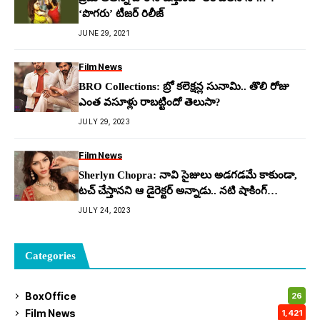
‘పొగరు’ టీజర్ రిలీజ్
JUNE 29, 2021
Film News
BRO Collections: బ్రో క‌లెక్ష‌న్ల సునామి.. తొలి రోజు
ఎంత వ‌సూళ్లు రాబ‌ట్టిందో తెలుసా?
JULY 29, 2023
Film News
Sherlyn Chopra: నావి సైజులు అడ‌గ‌డ‌మే కాకుండా,
టచ్ చేస్తాన‌ని ఆ డైరెక్ట‌ర్ అన్నాడు.. న‌టి షాకింగ్
కామెంట్స్
JULY 24, 2023
Categories
BoxOffice
26
Film News
1,421