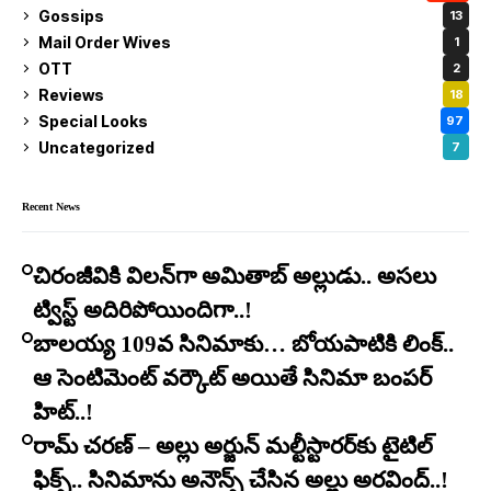
Gossips
13
Mail Order Wives
1
OTT
2
Reviews
18
Special Looks
97
Uncategorized
7
Recent News
చిరంజీవికి విలన్‌గా అమితాబ్ అల్లుడు.. అసలు
ట్విస్ట్ అదిరిపోయిందిగా..!
బాలయ్య 109వ సినిమాకు… బోయపాటికి లింక్..
ఆ సెంటిమెంట్ వర్కౌట్ అయితే సినిమా బంపర్
హిట్..!
రామ్ చరణ్ – అల్లు అర్జున్ మల్టీస్టారర్​కు టైటిల్
ఫిక్స్.. సినిమాను అనౌన్స్ చేసిన అల్లు అరవింద్..!