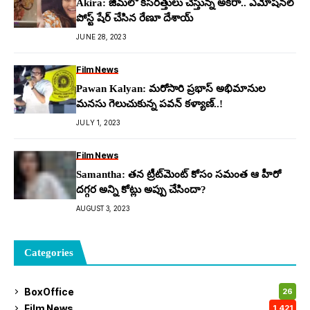
Akira: జిమ్‌లో క‌స‌ర‌త్తులు చేస్తున్న అకీరా.. ఎమోష‌న‌ల్
పోస్ట్ షేర్ చేసిన రేణూ దేశాయ్
JUNE 28, 2023
Film News
Pawan Kalyan: మ‌రోసారి ప్ర‌భాస్ అభిమానుల
మ‌న‌సు గెలుచుకున్న ప‌వ‌న్ క‌ళ్యాణ్‌..!
JULY 1, 2023
Film News
Samantha: త‌న ట్రీట్‌మెంట్ కోసం స‌మంత ఆ హీరో
ద‌గ్గ‌ర అన్ని కోట్లు అప్పు చేసిందా?
AUGUST 3, 2023
Categories
BoxOffice
26
Film News
1,421