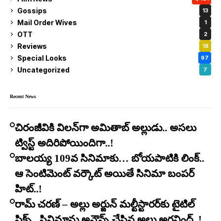
Gossips
13
Mail Order Wives
1
OTT
2
Reviews
18
Special Looks
97
Uncategorized
7
Recent News
చిరంజీవికి విలన్‌గా అమితాబ్ అల్లుడు.. అసలు
ట్విస్ట్ అదిరిపోయిందిగా..!
బాలయ్య 109వ సినిమాకు… బోయపాటికి లింక్..
ఆ సెంటిమెంట్ వర్కౌట్ అయితే సినిమా బంపర్
హిట్..!
రామ్ చరణ్ – అల్లు అర్జున్ మల్టీస్టారర్​కు టైటిల్
ఫిక్స్.. సినిమాను అనౌన్స్ చేసిన అల్లు అరవింద్..!