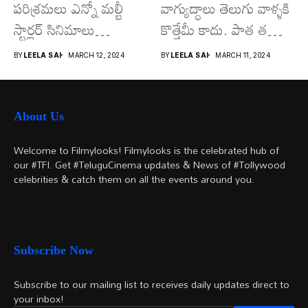
పరిశ్రమలు ఎన్నో మల్టీ
వాగ్యుద్ధాలు తెలుగు వాళ్ళకి
స్టార్లర్ సినిమాలు
కొత్తేమీ కాదు. పాత తరం
వచ్చాయి.. కొన్ని సినిమాలు
నటుల నుంచి నేటి...
BY
LEELA SAI
MARCH 12, 2024
BY
LEELA SAI
MARCH 11, 2024
అయితే...
About Us
Welcome to Filmylooks! Filmylooks is the celebrated hub of
our #TFI. Get #TeluguCinema updates & News of #Tollywood
celebrities & catch them on all the events around you.
Subscribe Now
Subscribe to our mailing list to receives daily updates direct to
your inbox!