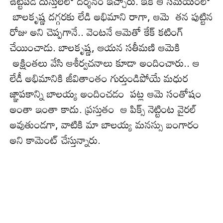
ఉట్టిప‌డ దుస్తుల‌లో ద‌ర్శ‌నం ఇచ్చారు. ఇక ఆ స‌మ‌యంలో
బాలకృష్ణ దగ్గరకు లేడి అభిమాని రాగా, ఆమె తన పుట్టిన
రోజు అని చెప్పగానే.. వెంటనే ఆమెతో కేక్‌ కటింగ్‌
చేయించాడు. బాలకృష్ణ, ఆయన సతీమణి ఆమెకి
అక్షింతలు వేసి ఆశీర్వ‌చ‌నాలు కూడా అందించారు.. ఆ
లేడీ అభిమానికి జీవితాంతం గుర్తుండిపోయే మధుర
జ్ఞాపకాన్ని బాల‌య్య అందించ‌డం ప‌ట్ల ఆమె సంతోషం
అంతా ఇంతా కాదు. ప్ర‌స్తుతం ఆ పిక్స్ నెట్టింట వైర‌ల్
అవుతుండ‌గా, వాటికి మా బాల‌య్య మ‌న‌స్సు బంగారం
అని కామెంట్ చేస్తున్నారు.