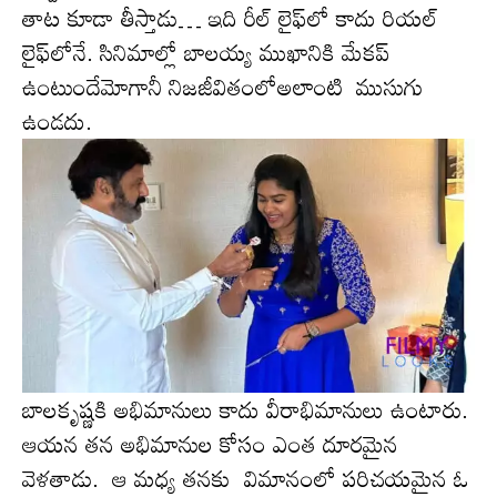
తాట కూడా తీస్తాడు… ఇది రీల్ లైఫ్‌లో కాదు రియ‌ల్
లైఫ్‌లోనే. సినిమాల్లో బాల‌య్య ముఖానికి మేకప్
ఉంటుందేమోగానీ నిజజీవితంలోఅలాంటి ముసుగు
ఉండదు.
బాల‌కృష్ణ‌కి అభిమానులు కాదు వీరాభిమానులు ఉంటారు.
ఆయ‌న తన అభిమానుల కోసం ఎంత దూర‌మైన
వెళ‌తాడు. ఆ మ‌ధ్య త‌న‌కు విమానంలో పరిచయమైన ఓ