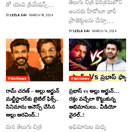
తెలుగు చిత్ర పరిశ్రమలోని
తో యువి క్రియేషన్స్
అందరు హీరోలూ భారీ
రూపొందిస్తున్న
BY
LEELA SAI
MARCH 18, 2024
ప్రాజెక్టులను చేస్తూ
విశ్వంభర...
దూసుకుపోతోన్నారు.
BY
LEELA SAI
MARCH 14, 2024
అందులో కొందరు
మాత్రమే...
Film News
Film News
రామ్ చరణ్ – అల్లు అర్జున్
ప్రభాస్ vs అల్లు అర్జున్…
మల్టీస్టారర్​కు టైటిల్ ఫిక్స్..
రక్తం వచ్చేలా కొట్టుకున్న
సినిమాను అనౌన్స్ చేసిన
అభిమానులు.. వీడియో
అల్లు అరవింద్..!
వైరల్..!
మన తెలుగు చిత్ర
అభిమానుల మధ్య