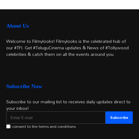
అయితే...
About Us
Welcome to Filmylooks! Filmylooks is the celebrated hub of
our #TFI. Get #TeluguCinema updates & News of #Tollywood
celebrities & catch them on all the events around you.
Subscribe Now
Subscribe to our mailing list to receives daily updates direct to
your inbox!
I consent to the terms and conditions