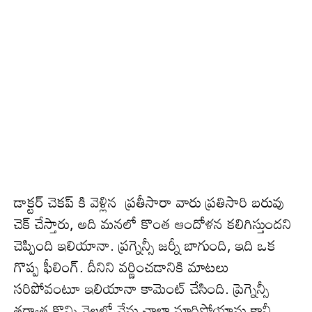
డాక్టర్‌ చెకప్ కి వెళ్లిన ప్ర‌తీసారా వారు ప్రతిసారి బరువు
చెక్‌ చేస్తారు, అది మనలో కొంత‌ ఆందోళన కలిగిస్తుందని
చెప్పింది ఇలియానా. ప్ర‌గ్నెన్సీ జ‌ర్నీ బాగుంది, ఇది ఒక
గొప్ప ఫీలింగ్. దీనిని వ‌ర్ణించ‌డానికి మాట‌లు
స‌రిపోవంటూ ఇలియానా కామెంట్ చేసింది. ప్రెగ్నెన్సీ
త‌ర్వాత‌ కొన్ని నెలల్లో నేను చాలా మారిపోయాను.కానీ