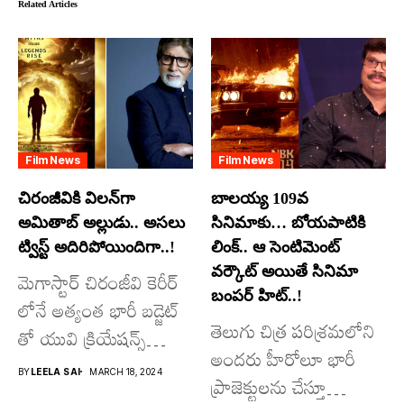
Related Articles
Film News
Film News
చిరంజీవికి విలన్‌గా
బాలయ్య 109వ
అమితాబ్ అల్లుడు.. అసలు
సినిమాకు… బోయపాటికి
ట్విస్ట్ అదిరిపోయిందిగా..!
లింక్.. ఆ సెంటిమెంట్
వర్కౌట్ అయితే సినిమా
మెగాస్టార్ చిరంజీవి కెరీర్
బంపర్ హిట్..!
లోనే అత్యంత భారీ బడ్జెట్
తెలుగు చిత్ర పరిశ్రమలోని
తో యువి క్రియేషన్స్
అందరు హీరోలూ భారీ
రూపొందిస్తున్న
BY
LEELA SAI
MARCH 18, 2024
ప్రాజెక్టులను చేస్తూ
విశ్వంభర...