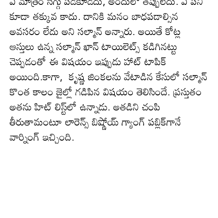
ఏ మాత్రం సిగ్గు ప‌డ‌కూడ‌దు, అందులో తప్పులేదు. ఏ పని
కూడా తక్కువ కాదు. దానికి మనం బాధపడాల్సిన
అవసరం లేదు అని స‌ల్మాన్ అన్నారు. అయితే కోట్ల
ఆస్తులు ఉన్న స‌ల్మాన్ ఖాన్ టాయిలెట్స్ క‌డిగిన‌ట్టు
చెప్ప‌డంతో ఈ విష‌యం ఇప్పుడు హాట్ టాపిక్
అయింది.కాగా, కృష్ణ జింకలను వేటాడిన కేసులో సల్మాన్
కొంత కాలం జైల్లో గడిపిన విష‌యం తెలిసిందే. ప్ర‌స్తుతం
అత‌ను హిట్ లిస్ట్‌లో ఉన్నాడు. అత‌డిని చంపి
తీరుతామంటూ లారెన్స్ బిష్ణోయ్ గ్యాంగ్ ప‌బ్లిక్‌గానే
వార్నింగ్ ఇచ్చింది.