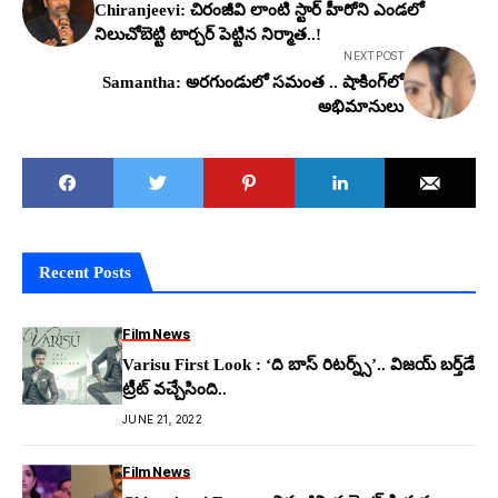
Chiranjeevi: చిరంజీవి లాంటి స్టార్ హీరోని ఎండ‌లో
నిలుచోబెట్టి టార్చ‌ర్ పెట్టిన నిర్మాత‌..!
NEXT POST
Samantha: అర‌గుండులో స‌మంత .. షాకింగ్‌లో
అభిమానులు
Recent Posts
Film News
Varisu First Look : ‘ది బాస్ రిటర్న్స్’.. విజయ్ బర్త్‌డే
ట్రీట్ వచ్చేసింది..
JUNE 21, 2022
Film News