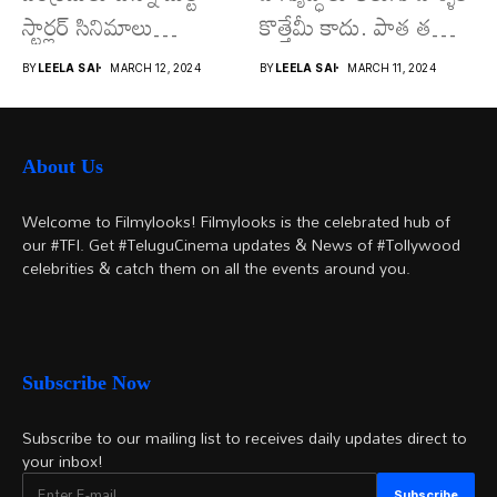
స్టార్లర్ సినిమాలు
కొత్తేమీ కాదు. పాత తరం
వచ్చాయి.. కొన్ని సినిమాలు
నటుల నుంచి నేటి...
BY
LEELA SAI
MARCH 12, 2024
BY
LEELA SAI
MARCH 11, 2024
అయితే...
About Us
Welcome to Filmylooks! Filmylooks is the celebrated hub of
our #TFI. Get #TeluguCinema updates & News of #Tollywood
celebrities & catch them on all the events around you.
Subscribe Now
Subscribe to our mailing list to receives daily updates direct to
your inbox!