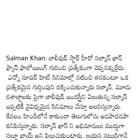
Salman Khan: బాలీవుడ్ స్టార్ హీరో స‌ల్మాన్ ఖాన్
ఫ్యాన్ ఫాలోయింగ్ గురించి ప్ర‌త్యేకంగా చెప్ప‌న‌క్క‌ర్లేదు.
ఎన్నో సూపర్ హిట్ సినిమాల్లో నటించి తనకంటూ ఒక
ప్రత్యేకమైన గుర్తింపుని దక్కించుకున్నారు స‌ల్మాన్. మూడు
దశాబ్దాలకు పైగా బాలీవుడ్ ఇండస్ట్రీని ఏలుతున్న స‌ల్మాన్
ఇప్ప‌టికీ వైవిధ్య‌మైన సినిమాలు చేస్తూ అల‌రిస్తున్నారు.
కేవ‌లం హిందీలోనే కాకుండా తెలుగులోను అడ‌పాద‌డపా
క‌నిపిస్తున్నారు. స‌ల్మాన్ ఖాన్ ని అభిమానులు ముద్దుగా
స‌ల్లూ భాయ్ అని పిలుచుకుంటారు. ఆయ‌న న‌టుడిగానే