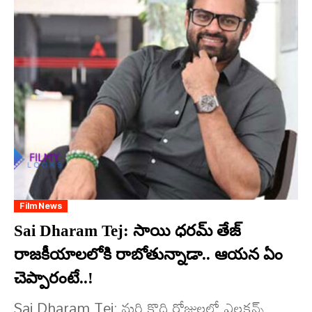
Film News
Sai Dharam Tej: సాయి ధ‌ర‌మ్ తేజ్
రాజ‌కీయాల‌లోకి రాబోతున్నాడా.. ఆయ‌న ఏం
చెప్పారంటే..!
Sai Dharam Tej: మ‌రి కొద్ది రోజుల‌లో ఎల‌క్ష‌న్స్