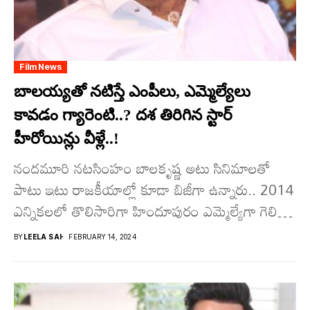
Film News
బాల‌య్య‌తో నటిస్తే ఎంపీలు, ఎమ్మెల్యేలు
కావడం గ్యారెంటి..? దశ తిరిగిన స్టార్
హీరోయిన్లు వీళ్లే..!
నందమూరి నటసింహం బాలకృష్ణ అటు సినిమాలతో
పాటు ఇటు రాజకీయాల్లో కూడా బిజీగా ఉన్నారు.. 2014
ఎన్నికలలో తొలిసారిగా హిందూపురం ఎమ్మెల్యేగా గెలిచిన
త‌ర్వాత‌ 2019 ఎన్నికలలోను వరుసగా రెండోసారి
BY
LEELA SAI
FEBRUARY 14, 2024
ఎమ్మెల్యేగా...