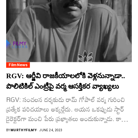
Film News
RGV: ఆర్జీవి రాజ‌కీయాల‌లోకి వెళ్ల‌నున్నాడా..
పొలిటికిల్ ఎంట్రీపై వ‌ర్మ ఆస‌క్తిక‌ర వ్యాఖ్య‌లు
RGV: సంచ‌లన ద‌ర్శ‌కుడు రామ్ గోపాల్ వ‌ర్మ గురించి
ప్ర‌త్యేక ప‌రిచ‌యాలు అక్క‌ర్లేదు. ఆయన ఒకప్పుడు స్టార్
డైరెక్ట‌ర్‌గా మంచి పేరు ప్ర‌ఖ్యాత‌లు అందుకున్నాడు. కాని
ఇటీవ‌లి కాలంలో కాంట్ర‌వ‌ర్సీస్‌తోనే టైం...
BY
MURTHYFILMY
JUNE 24, 2023