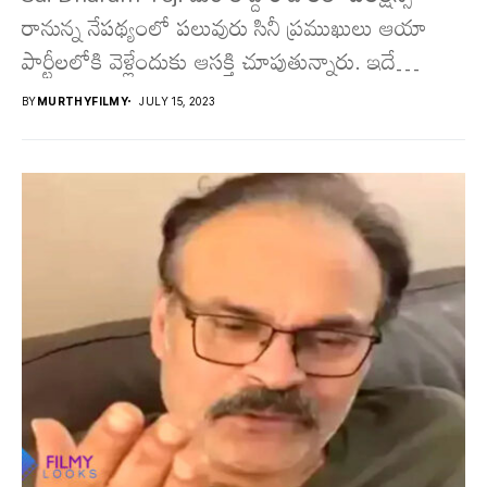
రానున్న నేప‌థ్యంలో ప‌లువురు సినీ ప్ర‌ముఖులు ఆయా
పార్టీల‌లోకి వెళ్లేందుకు ఆస‌క్తి చూపుతున్నారు. ఇదే
క్ర‌మంలో ప‌వన్ క‌ల్యాణ్ మేన‌ల్లుడు, టాలీవుడ్...
BY
MURTHYFILMY
JULY 15, 2023