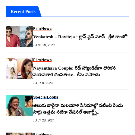
Recent Posts
Film News
Venkatesh – Raviteja : క్లాస్ ప్లస్ మాస్.. క్రేజీ కాంబో!
JUNE 29, 2022
Film News
Nayanthara Couple: రెడ్ హ్యాండెడ్‌గా దొరిక‌న
న‌య‌న‌తార దంప‌తులు.. కేసు న‌మోదు
JULY 8, 2023
Special Looks
తెలుగు వారైనా మలయాళ సినిమాల్లో నటించి రెండు
సార్లు ఉత్తమ నటిగా నేషనల్ అవార్డ్స్..
JULY 28, 2021
Film News