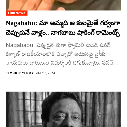
Film News
Nagababu: మా అమ్మ‌ది ఆ కుల‌మైతే గ‌ర్వంగా
చెప్పుకునే వాళ్లం.. నాగ‌బాబు షాకింగ్ కామెంట్స్
Nagababu: ఎప్పుడైతే మెగా ఫ్యామిలీ నుండి ప‌వ‌న్
క‌ళ్యాణ్ రాజ‌కీయాల‌లోకి వ‌చ్చారో ఆయ‌న‌పై వైసీపీ
నాయ‌కులు దారుణ‌మై విమ‌ర్శ‌ల‌కి దిగుతున్నారు. ప‌వ‌న్‌ని
ఒక్క‌డిని మాత్ర‌మే కాకుండా ఆయ‌న ఫ్యామిలీపై కూడా
BY
MURTHYFILMY
JULY 8, 2023
కామెంట్స్...