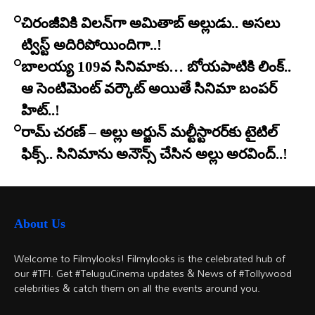
చిరంజీవికి విలన్‌గా అమితాబ్ అల్లుడు.. అసలు
ట్విస్ట్ అదిరిపోయిందిగా..!
బాలయ్య 109వ సినిమాకు… బోయపాటికి లింక్..
ఆ సెంటిమెంట్ వర్కౌట్ అయితే సినిమా బంపర్
హిట్..!
రామ్ చరణ్ – అల్లు అర్జున్ మల్టీస్టారర్​కు టైటిల్
ఫిక్స్.. సినిమాను అనౌన్స్ చేసిన అల్లు అరవింద్..!
About Us
Welcome to Filmylooks! Filmylooks is the celebrated hub of
our #TFI. Get #TeluguCinema updates & News of #Tollywood
celebrities & catch them on all the events around you.