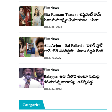
Film News
Sita Ramam Teaser : లెఫ్టినెంట్ రామ్ –
సీతా మహాలక్ష్మీల ప్రేమాయణం.. ‘సీతా
రామం’
JUNE 25, 2022
Film News
Allu Arjun – Sai Pallavi : ‘ఐకాన్ స్టార్’
లానే ‘లేడీ పవర్‌స్టార్’.. సాయి పల్లవి రేంజ్
మార్చేసిన సుకుమార్..
JUNE 16, 2022
Film News
Balayya: ఆపు నీలొడ అంటూ సుమ‌పై
క‌సురుకున్న బాల‌య్య‌.. ఉలిక్కిప‌డ్డ
యాంక‌ర‌మ్మ‌
JUNE 30, 2023
Categories