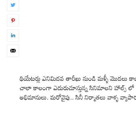
థియేటర్లు ఎనిమిదవ తారీఖు నుండి మళ్ళీ మొదలు కాబో
చాలా కాలంగా ఎదురుచూస్తున్న సినిమాలని హాల్స్ 
అభిమానులు. మరోవైపు.. సినీ నిర్మాతలు వాళ్ళ వ్యాప