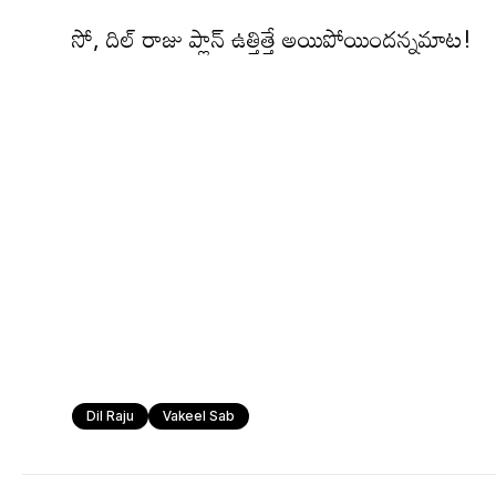
సో, దిల్ రాజు ప్లాన్ ఉత్తిత్తే అయిపోయిందన్నమాట!
Dil Raju
Vakeel Sab