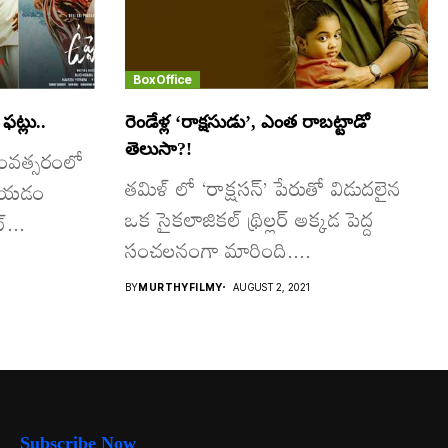
BoxOffice
ఫట్లు..
రెండేళ్ల ‘రాక్షసుడు’, ఎంత రాబట్టాడో
తెలుసా?!
సంవత్సరంలో
తమిళ్ లో ‘రాక్షసన్’ పేరుతో విడుదలైన
సేయడం
ఒక సైకలాజికల్ థ్రిల్లర్ అక్కడ పెద్ద
్...
సంచలనంగా మారింది....
BY
MURTHYFILMY
AUGUST 2, 2021
Subscribe Now