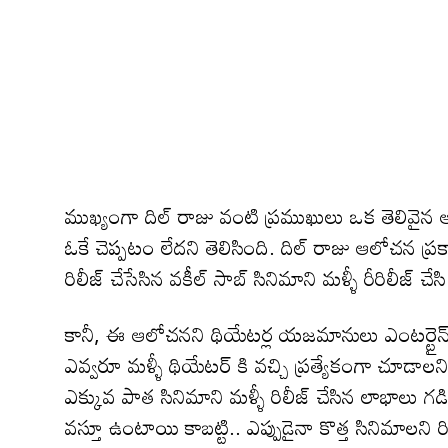
ముఖ్యంగా దిల్ రాజు వంటి ప్రముఖులు ఒక తెలివైన
ఓకే చెప్పటం లేదని తెలిసింది. దిల్ రాజు ఆలోచన ప్రకార
రిలీజ్ చేసేసిన వకీల్ సాబ్ సినిమాని మళ్ళీ రీరిలీజ
కానీ, ఈ ఆలోచనని థియేటర్ల యజమానులు ఎంటర్టైన్ చె
ఎవ్వరూ మళ్ళీ థియేటర్ కి వచ్చి ప్రత్యేకంగా చూడా
ఎక్కువ పాత సినిమాని మళ్ళీ రిలీజ్ చేసిన లాభాలు గ
వస్తూ ఉంటాయి కాబట్టి.. ఎప్పుడైనా కొత్త సినిమాలని 