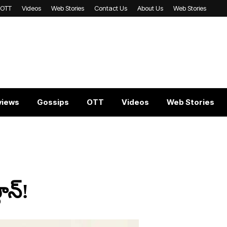
OTT
Videos
Web Stories
Contact Us
About Us
Web Stories
views
Gossips
OTT
Videos
Web Stories
ాన్!