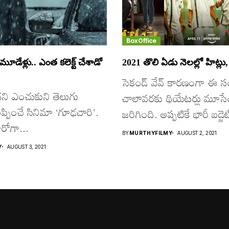
BoxOffice
ూడేళ్లు.. ఎంత కలెక్ట్ చేశాడో
2021 తొలి ఏడు నెలల్లో హిట్లు, 
సెకండ్ వేవ్ కారణంగా ఈ 
్ కథని ఎంచుకుని తెలుగు
చాలావరకు థియేటర్లు మూ
మెప్పించే సినిమా ‘గూఢచారి’.
జరిగింది. అప్పటికే భారీ బడ్జెట
ీరోగా...
BY
MURTHYFILMY
AUGUST 2, 2021
Y
AUGUST 3, 2021