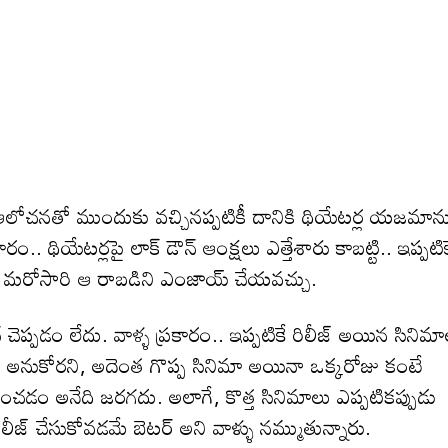
 ఆలోచనతో ముందుకు వచ్చినప్పటికీ దానికి థియేటర్ల యజమాన
ం.. థియేటర్లపై లాక్ డౌన్ ఆంక్షలు ఎత్తేశారు కాబట్టి.. ఇప్పటిక
్ చేసి మరోసారి ఆ రాబడిని ఎంజాయ్ చేయవచ్చు.
ప్పడం లేదు. వాళ్ళ ప్రకారం.. ఇప్పటికే రిలీజ్ అయిన సినిమా
లని అనుకోరని, అదెంత గొప్ప సినిమా అయినా ఒక్కరోజు కంటే
డించడం అనేది జరగదు. అలాగే, కొత్త సినిమాలు ఎప్పటికప్పుడు
రిలీజ్ చేసుకోవడమే బెటర్ అని వాళ్ళు నమ్ముతున్నారు.