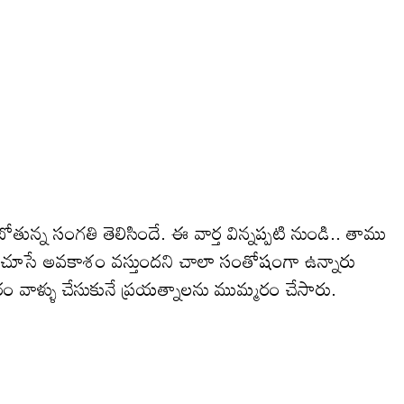
తున్న సంగతి తెలిసిందే. ఈ వార్త విన్నప్పటి నుండి.. తాము
లో చూసే అవకాశం వస్తుందని చాలా సంతోషంగా ఉన్నారు
ారం వాళ్ళు చేసుకునే ప్రయత్నాలను ముమ్మరం చేసారు.