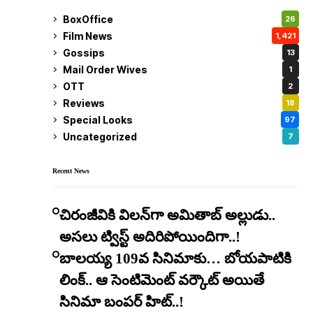
BoxOffice
26
Film News
1,421
Gossips
13
Mail Order Wives
1
OTT
2
Reviews
18
Special Looks
97
Uncategorized
7
Recent News
చిరంజీవికి విలన్‌గా అమితాబ్ అల్లుడు..
అసలు ట్విస్ట్ అదిరిపోయిందిగా..!
బాలయ్య 109వ సినిమాకు… బోయపాటికి
లింక్.. ఆ సెంటిమెంట్ వర్కౌట్ అయితే
సినిమా బంపర్ హిట్..!