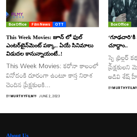
BoxOffice
Film News
OTT
BoxOffice
This Week Movies: జూన్ లో ఫుల్
‘గూఢచారి’కి మ
ఎంట‌ర్‌టైన్‌మెంట్ ప‌క్కా.. ఏయే సినిమాలు
చూద్దాం..
విడుద‌ల కానున్నాయంటే..!
స్పై థ్రిల్లర
This Week Movies: క‌రోనా కాలంలో
ప్రేక్షకులని 
వినోదంకి దూరంగా ఉంటూ కాస్త నిరాశ
అడివి శేష్ హ
చెందిన ప్రేక్ష‌కుల‌కి...
BY
MURTHYFILM
BY
MURTHYFILMY
JUNE 2, 2023
About Us