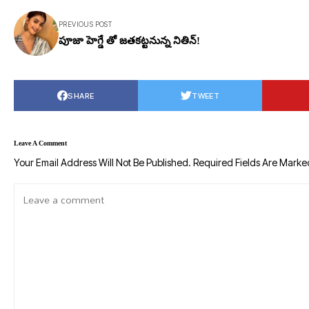
PREVIOUS POST
పూజా హెగ్డే తో జతకట్టనున్న నితిన్!
SHARE
TWEET
Leave A Comment
Your Email Address Will Not Be Published.
Required Fields Are Mark