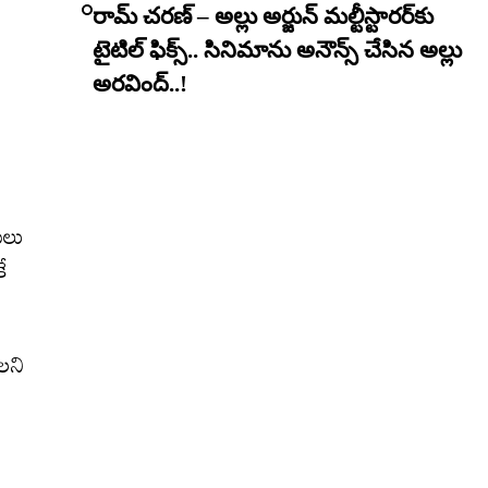
రామ్ చరణ్ – అల్లు అర్జున్ మల్టీస్టారర్​కు
టైటిల్ ఫిక్స్.. సినిమాను అనౌన్స్ చేసిన అల్లు
అరవింద్..!
ులు
ే
లని