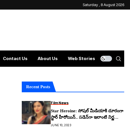
Saturday , 8 August 2026
Contact Us
About Us
Web Stories
Recent Posts
Film News
Star Heroine: సోష‌ల్ మీడియాకి దూరంగా
స్టార్ హీరోయిన్.. స‌డెన్‌గా ఇలాంటి నిర్ణ‌యం
తీసుకోవ‌డానికి కార‌ణం?
JUNE 10, 2023