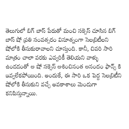
తెలుగులో బిగ్ బాస్ పేరుతో మంచి సక్సెస్ చూసిన బిగ్
బాస్ షో ప్రతి సంవత్సరం వినూత్నంగా సెలబ్రిటీలని
షోలోకి తీసుకురావాలని చూస్తుంది. కానీ, చివరి సారి
మాత్రం చాలా వరకు ఎవ్వరికీ తెలియని వాళ్ళు
ఉండడంతో ఆ షో సక్సెస్ ఆశించినంత ఆనందం ఫాన్స్ కి
ఇవ్వలేకపోయింది. అందుకే, ఈ సారి ఒక పెద్ద సెలబ్రిటీని
షోలోకి తీసుకుని వచ్చే అవకాశాలు మెండుగా
కనిపిస్తున్నాయి.