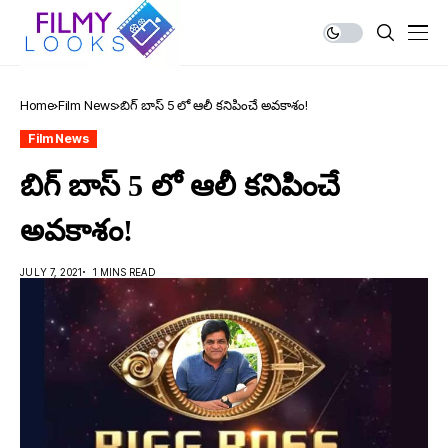
Home
Film News
బిగ్ బాస్ 5 లో ఆలీ కనిపించే అవకాశం!
Film News
బిగ్ బాస్ 5 లో ఆలీ కనిపించే
అవకాశం!
JULY 7, 2021
1 MINS READ