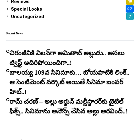
Reviews
18
Special Looks
97
Uncategorized
7
Recent News
చిరంజీవికి విలన్‌గా అమితాబ్ అల్లుడు.. అసలు
ట్విస్ట్ అదిరిపోయిందిగా..!
బాలయ్య 109వ సినిమాకు… బోయపాటికి లింక్..
ఆ సెంటిమెంట్ వర్కౌట్ అయితే సినిమా బంపర్
హిట్..!
రామ్ చరణ్ – అల్లు అర్జున్ మల్టీస్టారర్​కు టైటిల్
ఫిక్స్.. సినిమాను అనౌన్స్ చేసిన అల్లు అరవింద్..!