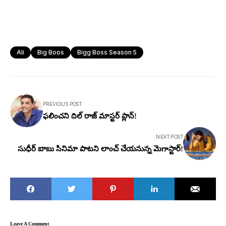
Ali
Big Boos
Bigg Boss Season 5
PREVIOUS POST
ఫలించని దిల్ రాజ్ మాస్టర్ ప్లాన్!
NEXT POST
సుధీర్ బాబు సినిమా పాటని లాంచ్ చేయనున్న మెగాస్టార్!
Leave A Comment