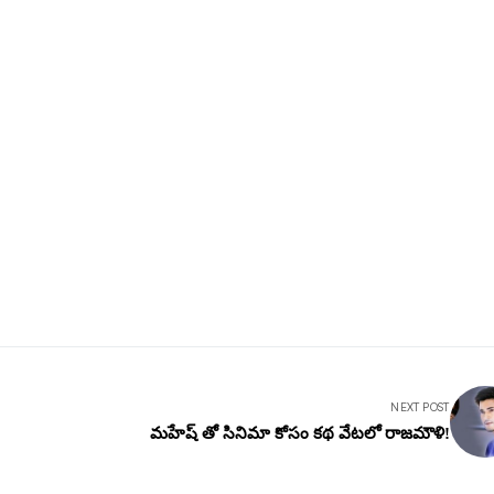
NEXT POST
మహేష్ తో సినిమా కోసం కథ వేటలో రాజమౌళి!