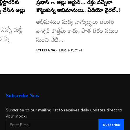
స్టారర్​కు
ప్రభాస్ vs అల్లు అర్జున్… రక్తం వచ్చేలా
్ చేసిన అల్లు
కొట్టుకున్న అభిమానులు.. వీడియో వైరల్..!
అభిమానుల మధ్య వాగ్యుద్ధాలు తెలుగు
ఎన్నో మల్టీ
వాళ్ళకి కొత్తేమీ కాదు. పాత తరం నటుల
ొన్ని
నుంచి నేటి...
BY
LEELA SAI
MARCH 11, 2024
Subscribe Now
Subscribe to our mailing list to receives daily updates direct to
your inbox!