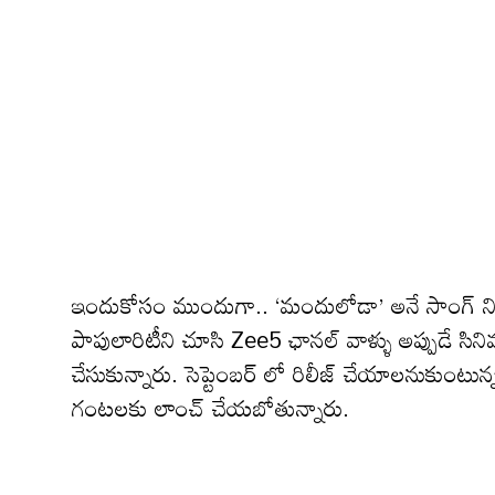
ఇందుకోసం ముందుగా.. ‘మందులోడా’ అనే సాంగ్ ని మెగా
పాపులారిటీని చూసి Zee5 ఛానల్ వాళ్ళు అప్పుడే సిన
చేసుకున్నారు. సెప్టెంబర్ లో రిలీజ్ చేయాలనుకుం
గంటలకు లాంచ్ చేయబోతున్నారు.