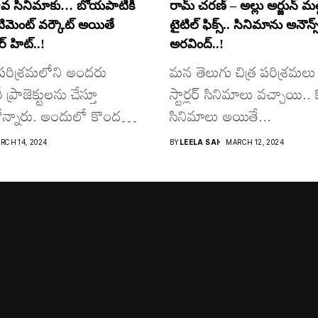
వ సినిమాకు… బోయపాటికి
రామ్ చరణ్ – అల్లు అర్జున్ మల్టీ
ంటిమెంట్ వర్కౌట్ అయితే
టైటిల్ ఫిక్స్.. సినిమాను అనౌన్స
 హిట్..!
అరవింద్..!
ర పరిశ్రమలోని అందరు
మన తెలుగు చిత్ర పరిశ్రమలు 
్రాజెక్టులను చేస్తూ
స్టార్లర్ సినిమాలు వచ్చాయి.. క
న్నారు. అందులో కొందరు
సినిమాలు అయితే...
RCH 14, 2024
BY
LEELA SAI
MARCH 12, 2024