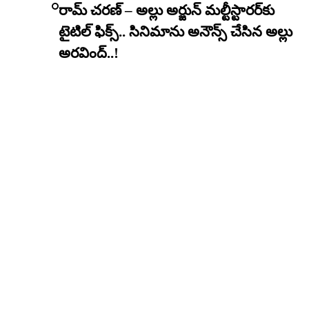
రామ్ చరణ్ – అల్లు అర్జున్ మల్టీస్టారర్​కు
టైటిల్ ఫిక్స్.. సినిమాను అనౌన్స్ చేసిన అల్లు
అరవింద్..!