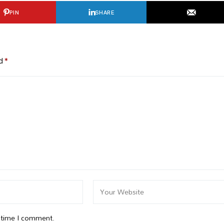
PIN
SHARE
ed
*
t time I comment.