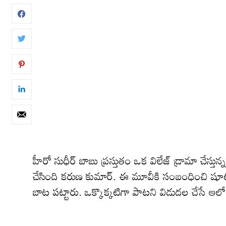
హీరో సుధీర్ బాబు ప్రస్తుతం ఒక విలేజ్ డ్రామా చేస్తున్న
చేసింది కరుణ కుమార్. ఈ మూవీకి సంబంధించి షూట
బాట పట్టారు. ఒక్కొక్కటిగా పాటని విడుదల చేసే ఆల