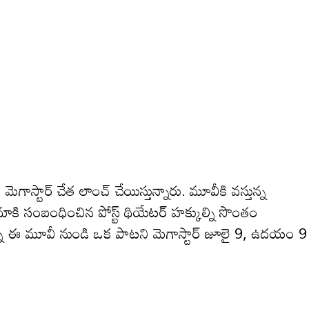
స్టార్ చేత లాంచ్ చేయిస్తున్నారు. మూవీకి వస్తున్న
ిమాకి సంబంధించిన పోస్ట్ థియేటర్ హక్కుల్ని సొంతం
టున్న ఈ మూవీ నుండి ఒక పాటని మెగాస్టార్ జూలై 9, ఉదయం 9