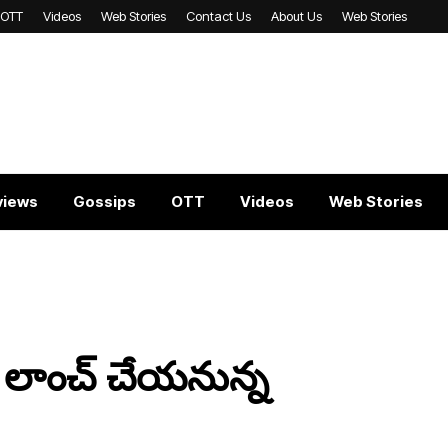
OTT
Videos
Web Stories
Contact Us
About Us
Web Stories
views
Gossips
OTT
Videos
Web Stories
ి లాంచ్ చేయనున్న