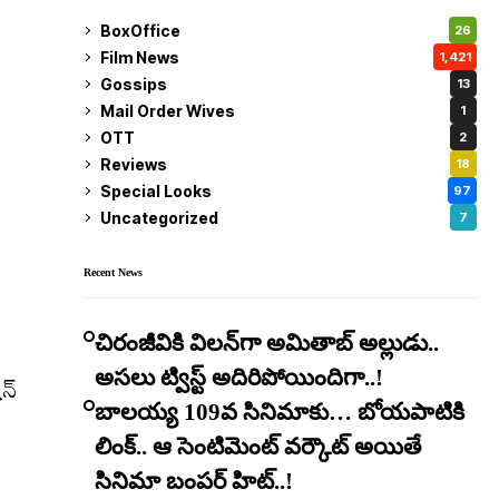
BoxOffice
26
Film News
1,421
Gossips
13
Mail Order Wives
1
OTT
2
Reviews
18
Special Looks
97
Uncategorized
7
Recent News
చిరంజీవికి విలన్‌గా అమితాబ్ అల్లుడు..
అసలు ట్విస్ట్ అదిరిపోయిందిగా..!
న్
బాలయ్య 109వ సినిమాకు… బోయపాటికి
లింక్.. ఆ సెంటిమెంట్ వర్కౌట్ అయితే
సినిమా బంపర్ హిట్..!