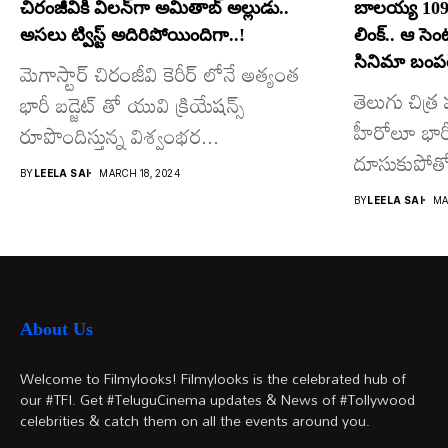
చిరంజీవికి విలన్‌గా అమితాబ్ అల్లుడు..
బాలయ్య 109
అసలు ట్విస్ట్ అదిరిపోయిందిగా..!
లింక్.. ఆ సె
సినిమా బంపర్
మెగాస్టార్ చిరంజీవి కెరీర్ లోనే అత్యంత
తెలుగు చిత్
భారీ బడ్జెట్ తో యువి క్రియేషన్స్
హీరోలూ భారీ ప
రూపొందిస్తున్న విశ్వంభర...
దూసుకుపోతో
BY
LEELA SAI
MARCH 18, 2024
మాత్రమే...
BY
LEELA SAI
MA
About Us
Welcome to Filmylooks! Filmylooks is the celebrated hub of
our #TFI. Get #TeluguCinema updates & News of #Tollywood
celebrities & catch them on all the events around you.