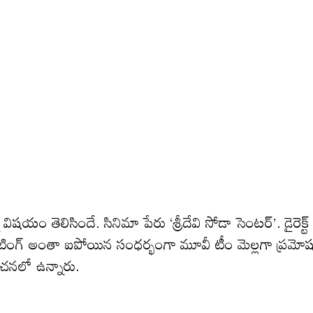
 విషయం తెలిసిందే. సినిమా పేరు ‘శ్రీదేవి సోడా సెంటర్’. డైరెక్ట్
ింగ్ అంతా ఐపోయిన సంధర్భంగా మూవీ టీం మెల్లగా ప్రమోష
ోచనలో ఉన్నారు.