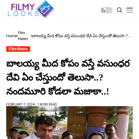
Film
Home
బాలయ్య మీద కోపం వ‌స్తే వసుంధర దేవి ఏం చేస్తుందో తెలుసా..?
News
నందమూరి కోడలా మజాకా..!
Film News
బాలయ్య మీద కోపం వ‌స్తే వసుంధర
దేవి ఏం చేస్తుందో తెలుసా..?
నందమూరి కోడలా మజాకా..!
FEBRUARY 7, 2024
1 MINS READ