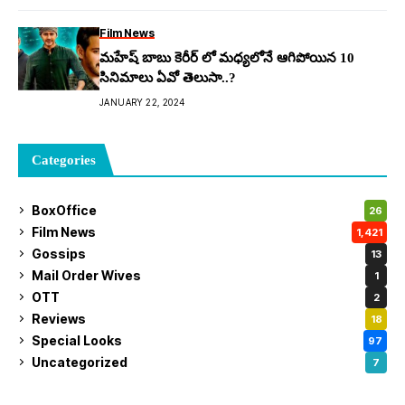
Film News
మ‌హేష్ బాబు కెరీర్ లో మ‌ధ్య‌లోనే ఆగిపోయిన 10
సినిమాలు ఏవో తెలుసా..?
JANUARY 22, 2024
Categories
BoxOffice
26
Film News
1,421
Gossips
13
Mail Order Wives
1
OTT
2
Reviews
18
Special Looks
97
Uncategorized
7