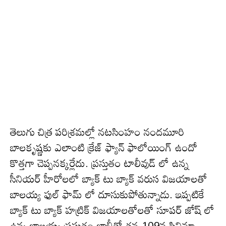
తెలుగు చిత్ర పరిశ్రమల్లో నట‌సింహం నందమూరి
బాలకృష్ణకు ఎలాంటి క్రేజ్ ఫ్యాన్ ఫాలోయింగ్ ఉందో
కొత్తగా చెప్పనక్కర్లేదు. ప్రస్తుతం టాలీవుడ్ లో ఉన్న
సీనియర్ హీరోలలో బ్యాక్ టు బ్యాక్ వరుస విజయాలతో
బాలయ్య ఫుల్ ఫామ్ లో దూసుకుపోతున్నాడు. ఇప్పటికే
బ్యాక్ టు బ్యాక్ హట్రిక్ విజయాలతోలతో సూపర్ జోష్ లో
ఉన్న బాలయ్య ప్రస్తుతం బాబీతో తన 109వ సినిమా