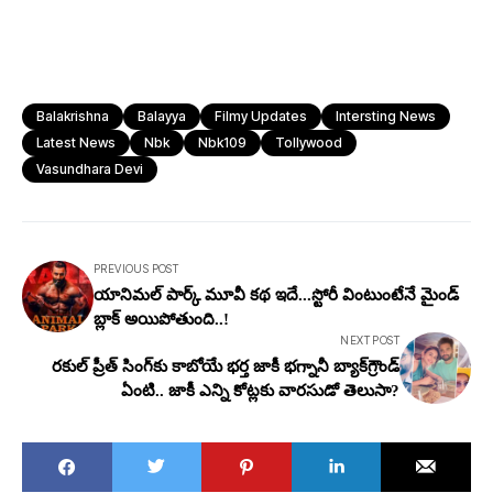
Balakrishna
Balayya
Filmy Updates
Intersting News
Latest News
Nbk
Nbk109
Tollywood
Vasundhara Devi
PREVIOUS POST
యానిమల్ పార్క్ మూవీ కథ‌ ఇదే...స్టోరీ వింటుంటేనే మైండ్
బ్లాక్ అయిపోతుంది..!
NEXT POST
ర‌కుల్ ప్రీత్ సింగ్‌కు కాబోయే భ‌ర్త జాకీ భగ్నానీ బ్యాక్‌గ్రౌండ్
ఏంటి.. జాకీ ఎన్ని కోట్ల‌కు వార‌సుడో తెలుసా?