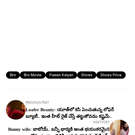
Bro
Bro Movie
Pawan Kalyan
Shoes
Shoes Price
PREVIOUS POST
Loafer Beauty: యూత్‌లో క‌సి పెంచుతున్న లోఫ‌ర్
బ్యూటీ.. ఇంత హీట్ రైజ్ చేస్తే త‌ట్టుకోవ‌డం క‌ష్ట‌మే..
NEXT POST
Bunny wife: బాబోయ్.. బ‌న్నీ భార్యకి అంత భ‌యంక‌ర‌మైన