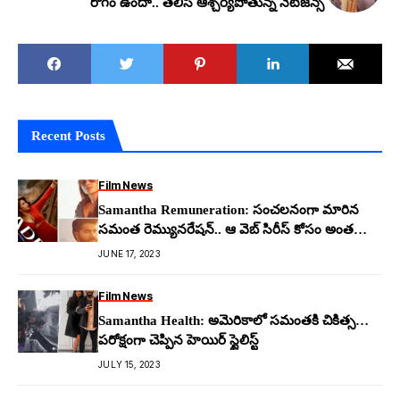
రోగం ఉందా.. తెలిసి ఆశ్చ‌ర్య‌పోతున్న నెటిజ‌న్స్
Recent Posts
Film News
Samantha Remuneration: సంచ‌ల‌నంగా మారిన
స‌మంత రెమ్యున‌రేష‌న్.. ఆ వెబ్ సిరీస్ కోసం అంత
పుచ్చుకుందా?
JUNE 17, 2023
Film News
Samantha Health: అమెరికాలో స‌మంత‌కి చికిత్స‌…
ప‌రోక్షంగా చెప్పిన హెయిర్ స్టైలిస్ట్
JULY 15, 2023