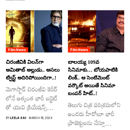
Film News
Film News
చిరంజీవికి విలన్‌గా
బాలయ్య 109వ
అమితాబ్ అల్లుడు.. అసలు
సినిమాకు… బోయపాటికి
ట్విస్ట్ అదిరిపోయిందిగా..!
లింక్.. ఆ సెంటిమెంట్
వర్కౌట్ అయితే సినిమా
మెగాస్టార్ చిరంజీవి కెరీర్
బంపర్ హిట్..!
లోనే అత్యంత భారీ బడ్జెట్
తెలుగు చిత్ర పరిశ్రమలోని
తో యువి క్రియేషన్స్
అందరు హీరోలూ భారీ
రూపొందిస్తున్న
BY
LEELA SAI
MARCH 18, 2024
ప్రాజెక్టులను చేస్తూ
విశ్వంభర...