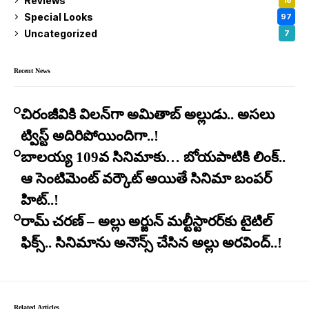
Reviews
18
Special Looks
97
Uncategorized
7
Recent News
చిరంజీవికి విలన్‌గా అమితాబ్ అల్లుడు.. అసలు
ట్విస్ట్ అదిరిపోయిందిగా..!
బాలయ్య 109వ సినిమాకు… బోయపాటికి లింక్..
ఆ సెంటిమెంట్ వర్కౌట్ అయితే సినిమా బంపర్
హిట్..!
రామ్ చరణ్ – అల్లు అర్జున్ మల్టీస్టారర్​కు టైటిల్
ఫిక్స్.. సినిమాను అనౌన్స్ చేసిన అల్లు అరవింద్..!
Related Articles