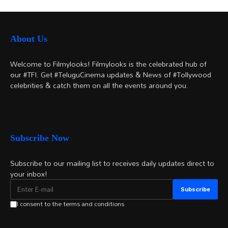
అయితే...
About Us
Welcome to Filmylooks! Filmylooks is the celebrated hub of
our #TFI. Get #TeluguCinema updates & News of #Tollywood
celebrities & catch them on all the events around you.
Subscribe Now
Subscribe to our mailing list to receives daily updates direct to
your inbox!
I consent to the terms and conditions