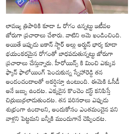
లావ‌ణ్య త్రిపాఠికి కూడా ఓ రోగం ఉన్న‌ట్టు ఇటీవ‌ల
జోరుగా ప్రచారాలు చేశారు. వాటిని ఆమె ఖండించింది.
అయితే ఇప్పుడు ఐకాన్ స్టార్ అల్లు అర్జున్ భార్య కూడా
భ‌యంక‌ర‌మైన రోగంతో బాధ‌ప‌డుతున్న‌ట్టు జోరుగా
ప్ర‌చారాలు చేస్తున్నారు. హీరోయిన్స్ కి మించి ఎక్కువ
ఫ్యాన్ ఫాలోయింగ్ పెంచుకున్న స్నేహారెడ్డి త‌న
అందంచందాల‌తో ఆక‌ర్షిస్తూ ఉంటుంది. ఈమెకి ఓసీడీ
అనే జ‌బ్బు ఉంద‌ట‌. ఎక్క‌డైన కొంచెం డ‌స్ట్ కనిపిస్తే
చిర్రుబుర్ర‌లాడుతుంద‌ట‌. త‌న ప‌రిస‌రాలు ఎప్పుడు
శుభ్రంగా ఉండాల‌ని, అందుకోసం ఎంత‌మందైన ప‌ని
వాళ్లని పెట్టమ‌ని బ‌న్నీకి ముందుగానే చెప్పింద‌ట‌.