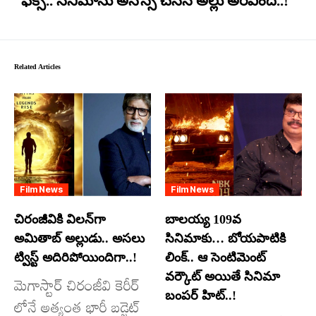
ఫిక్స్.. సినిమాను అనౌన్స్ చేసిన అల్లు అరవింద్..!
Related Articles
Film News
Film News
చిరంజీవికి విలన్‌గా
బాలయ్య 109వ
అమితాబ్ అల్లుడు.. అసలు
సినిమాకు… బోయపాటికి
ట్విస్ట్ అదిరిపోయిందిగా..!
లింక్.. ఆ సెంటిమెంట్
వర్కౌట్ అయితే సినిమా
మెగాస్టార్ చిరంజీవి కెరీర్
బంపర్ హిట్..!
లోనే అత్యంత భారీ బడ్జెట్