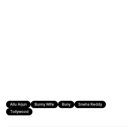
Allu Arjun
Bunny Wife
Buny
Sneha Reddy
Tollywood