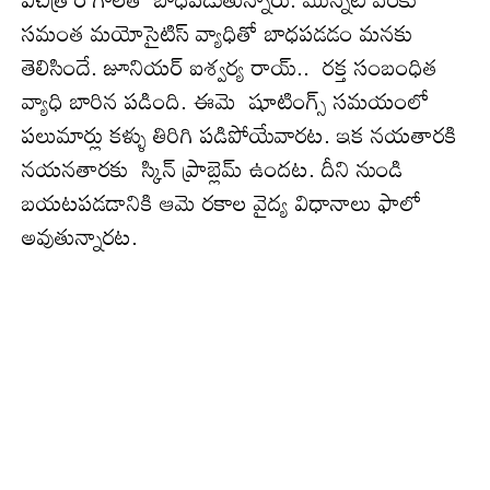
స‌మంత మ‌యోసైటిస్ వ్యాధితో బాధ‌ప‌డ‌డం మ‌న‌కు
తెలిసిందే. జూనియర్ ఐశ్వ‌ర్య రాయ్.. రక్త సంబంధిత
వ్యాధి బారిన పడింది. ఈమె షూటింగ్స్ సమయంలో
ప‌లుమార్లు కళ్ళు తిరిగి పడిపోయేవారట. ఇక న‌య‌తార‌కి
నయనతారకు స్కిన్ ప్రాబ్లెమ్ ఉందట. దీని నుండి
బయటపడడానికి ఆమె రకాల వైద్య విధానాలు ఫాలో
అవుతున్నారట.