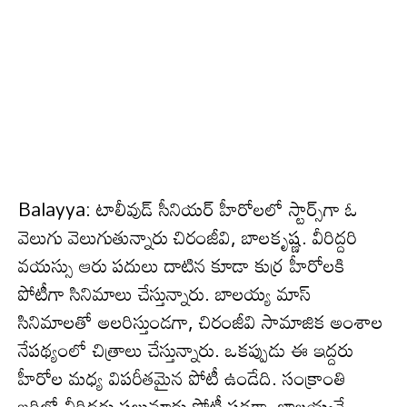
Balayya: టాలీవుడ్ సీనియ‌ర్ హీరోల‌లో స్టార్స్‌గా ఓ
వెలుగు వెలుగుతున్నారు చిరంజీవి, బాల‌కృష్ణ‌. వీరిద్దరి
వ‌య‌స్సు ఆరు ప‌దులు దాటిన కూడా కుర్ర హీరోల‌కి
పోటీగా సినిమాలు చేస్తున్నారు. బాల‌య్య మాస్
సినిమాల‌తో అల‌రిస్తుండ‌గా, చిరంజీవి సామాజిక అంశాల
నేప‌థ్యంలో చిత్రాలు చేస్తున్నారు. ఒక‌ప్పుడు ఈ ఇద్దరు
హీరోల మ‌ధ్య విప‌రీత‌మైన పోటీ ఉండేది. సంక్రాంతి
బరిలో వీరిద్ద‌రు ప‌లుమార్లు పోటీ ప‌డగా, బాల‌య్య‌నే