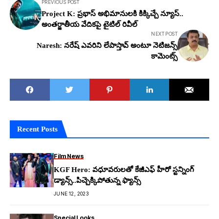
PREVIOUS POST
Project K: ప్ర‌భాస్ అభిమానుల‌కి కిక్కిచ్చే న్యూస్..
అంత‌ర్జాతీయ వేదిక‌పై టైటిల్ రివీల్
NEXT POST
Naresh: నరేష్ ఎవ‌రిని లేపాస్తావ్ అంటూ నెటిజ‌న్స్
కామెంట్స్
Recent Posts
Film News
KGF Hero: వ‌ధూవ‌రుల‌తో కేజీఎఫ్ హీరో స్ట‌న్నింగ్
డ్యాన్స్..పిచ్చెక్కిపోతున్న ఫ్యాన్స్
JUNE 12, 2023
Special Looks