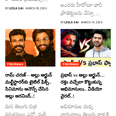
అందరు హీరోలూ భారీ
రూపొందిస్తున్న
BY
LEELA SAI
MARCH 18, 2024
ప్రాజెక్టులను చేస్తూ
విశ్వంభర...
దూసుకుపోతోన్నారు.
BY
LEELA SAI
MARCH 14, 2024
అందులో కొందరు
మాత్రమే...
Film News
Film News
రామ్ చరణ్ – అల్లు అర్జున్
ప్రభాస్ vs అల్లు అర్జున్…
మల్టీస్టారర్​కు టైటిల్ ఫిక్స్..
రక్తం వచ్చేలా కొట్టుకున్న
సినిమాను అనౌన్స్ చేసిన
అభిమానులు.. వీడియో
అల్లు అరవింద్..!
వైరల్..!
మన తెలుగు చిత్ర
అభిమానుల మధ్య
పరిశ్రమలు ఎన్నో మల్టీ
వాగ్యుద్ధాలు తెలుగు వాళ్ళకి