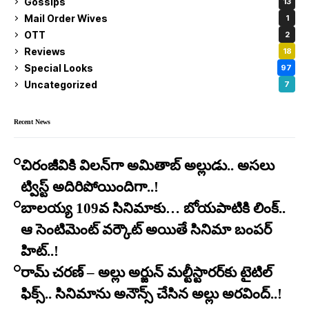
Gossips
13
Mail Order Wives
1
OTT
2
Reviews
18
Special Looks
97
Uncategorized
7
Recent News
చిరంజీవికి విలన్‌గా అమితాబ్ అల్లుడు.. అసలు
ట్విస్ట్ అదిరిపోయిందిగా..!
బాలయ్య 109వ సినిమాకు… బోయపాటికి లింక్..
ఆ సెంటిమెంట్ వర్కౌట్ అయితే సినిమా బంపర్
హిట్..!
రామ్ చరణ్ – అల్లు అర్జున్ మల్టీస్టారర్​కు టైటిల్
ఫిక్స్.. సినిమాను అనౌన్స్ చేసిన అల్లు అరవింద్..!