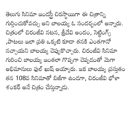
తెలుగు సినిమా ఇండస్ట్రీ చిరస్థాయిగా ఈ చిత్రాన్ని
గుర్తించుకోవ‌చ్చు అని బాలయ్య ఓ సంద‌ర్భంలో అన్నారు.
చిత్రంలో చిరంజీవి న‌ట‌న‌, శ్రీదేవి అందం, సెట్టింగ్స్
,పాట‌లు ఇలా ప్ర‌తి ఒక్క‌టి కూడా త‌న‌కి ఎంతగానో
న‌చ్చాయ‌ని బాల‌య్య చెప్పుకొచ్చారు. చిరంజీవి సినిమా
గురించి బాల‌య్య ఇంతలా గొప్ప‌గా చెప్ప‌డంతో మెగా
అభిమానులు ఫుల్ ఖుష్ అయ్యారు. ఇక బాల‌య్య ప్ర‌స్తుతం
త‌న 108వ సినిమాతో బిజీగా ఉండ‌గా, చిరంజీవి భోళా
శంకర్ అనే చిత్రం చేస్తున్నాడు.