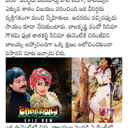
ఎక్కువ శాతం విజ‌యం వ‌రించింది.ఇక వీరిద్ద‌రు
వ్య‌క్తిగ‌తంగా మంచి స్నేహితులు. అవ‌స‌రం వ‌చ్చిన‌ప్పుడు
సాయం కూడా చేసుకుంటారు. బాల‌కృష్ణ వందో సినిమా
గౌత‌మి ఫుత్ర శాత‌క‌ర్ణి సినిమా ఈవెంట్‌కి చిరంజీవిని
బాలయ్య ఆహ్వానించ‌గా ఒక్క క్ష‌ణం ఆలోచించ‌కుండా
వ‌స్తాన‌ని మాట ఇచ్చాడు చిరు.
ఇక ఈవెంట్‌లో చిరు, బాల‌య్యల సంద‌డి ఏ రేంజ్‌లో