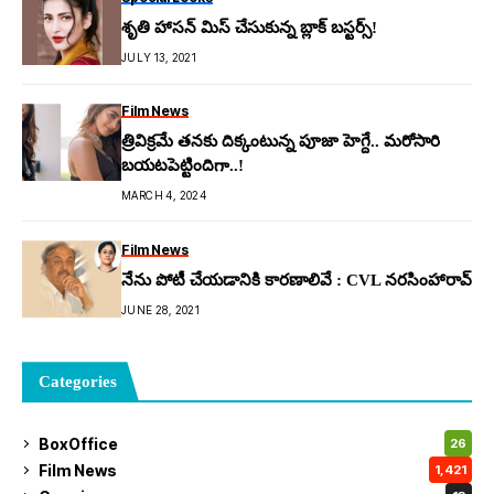
శృతి హాసన్ మిస్ చేసుకున్న బ్లాక్ బస్టర్స్!
JULY 13, 2021
Film News
త్రివిక్రమే తనకు దిక్కంటున్న పూజా హెగ్దే.. మరోసారి
బయటపెట్టిందిగా..!
MARCH 4, 2024
Film News
నేను పోటీ చేయడానికి కారణాలివే : CVL నరసింహారావ్
JUNE 28, 2021
Categories
BoxOffice
26
Film News
1,421