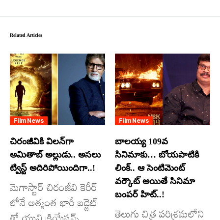
Related Articles
Film News
Film News
చిరంజీవికి విలన్‌గా
బాలయ్య 109వ
అమితాబ్ అల్లుడు.. అసలు
సినిమాకు… బోయపాటికి
ట్విస్ట్ అదిరిపోయిందిగా..!
లింక్.. ఆ సెంటిమెంట్
వర్కౌట్ అయితే సినిమా
మెగాస్టార్ చిరంజీవి కెరీర్
బంపర్ హిట్..!
లోనే అత్యంత భారీ బడ్జెట్
తెలుగు చిత్ర పరిశ్రమలోని
తో యువి క్రియేషన్స్