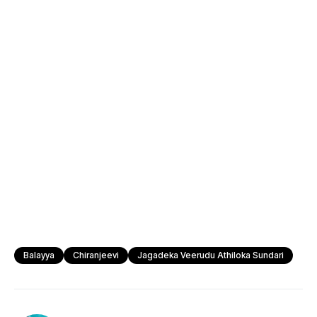
Balayya
Chiranjeevi
Jagadeka Veerudu Athiloka Sundari