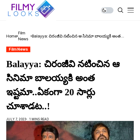
Film
Home
Balayya: చిరంజీవి న‌టించిన ఆ సినిమా బాల‌య్య‌కి అంత
News
ఇష్ట‌మా..ఏకంగా 20 సార్లు చూశాడ‌ట‌..!
Film News
Balayya: చిరంజీవి న‌టించిన ఆ
సినిమా బాల‌య్య‌కి అంత
ఇష్ట‌మా..ఏకంగా 20 సార్లు
చూశాడ‌ట‌..!
JULY 7, 2023
1 MINS READ