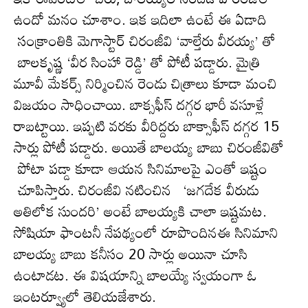
ఉందో మ‌నం చూశాం. ఇక ఇదిలా ఉంటే ఈ ఏడాది
సంక్రాంతికి మెగాస్టార్ చిరంజీవి ‘వాల్తేరు వీరయ్య’ తో
బాలకృష్ణ ‘వీర సింహా రెడ్డి’ తో పోటీ పడ్డారు. మైత్రి
మూవీ మేక‌ర్స్ నిర్మించిన రెండు చిత్రాలు కూడా మంచి
విజ‌యం సాధించాయి. బాక్సఫీస్ ద‌గ్గ‌ర భారీ వ‌సూళ్లే
రాబ‌ట్టాయి. ఇప్ప‌టి వ‌ర‌కు వీరిద్ద‌రు బాక్సాఫీస్ ద‌గ్గ‌ర 15
సార్లు పోటీ ప‌డ్డారు. అయితే బాలయ్య బాబు చిరంజీవితో
పోటా ప‌డ్డా కూడా ఆయ‌న సినిమాల‌పై ఎంతో ఇష్టం
చూపిస్తారు. చిరంజీవి న‌టించిన ‘జగదేక వీరుడు
అతిలోక సుందరి’ అంటే బాల‌య్య‌కి చాలా ఇష్ట‌మ‌ట‌.
సోషియా ఫాంట‌నీ నేప‌థ్యంలో రూపొందిన‌ఈ సినిమాని
బాలయ్య బాబు కనీసం 20 సార్లు అయినా చూసి
ఉంటాడ‌ట‌. ఈ విష‌యాన్ని బాల‌య్యే స్వ‌యంగా ఓ
ఇంట‌ర్వ్యూలో తెలియ‌జేశారు.