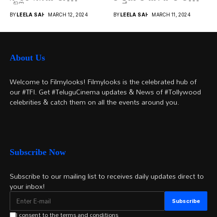
వచ్చాయి.. కొన్ని సినిమాలు
నటుల నుంచి నేటి...
BY
LEELA SAI
MARCH 12, 2024
BY
LEELA SAI
MARCH 11, 2024
అయితే...
About Us
Welcome to Filmylooks! Filmylooks is the celebrated hub of
our #TFI. Get #TeluguCinema updates & News of #Tollywood
celebrities & catch them on all the events around you.
Subscribe Now
Subscribe to our mailing list to receives daily updates direct to
your inbox!
I consent to the terms and conditions