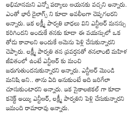
అభిమానమని ఎన్నో పద్యాలు ఆయనకు వచ్చని అన్నారు.
ఎంతో భారీ డైలాగ్స్ ని కూడా అవలీలగా చెప్పగలరని
అన్నారు. ఇక లక్ష్మీ పార్వతి బాధలు విని ఎన్టీఆర్ మనస్సు
కరిగిందని అందుకే తనకు కూడా ఈ వయస్సులో ఒక
తోడు కావాలని అందుకే ఆమెను పెళ్లి చేసుకున్నారని
చెప్పారు. లక్ష్మీ పార్వతి తన ప్రవర్తనతో తనలాంటి మహిళ
జీవితంలో ఉంటే ఎన్టీఆర్ కు మంచి
జరుగుతుందనుకున్నారని అన్నారు. ఎన్టీఆర్ మొండి
మనిషి అని.. తాను ఏది అనుకుంటే అది జరిగేలా
చూసుకుంటారని అన్నారు. ఇక సైకాలజికల్ గా కూడా
కనెక్ట్ అయ్యి ఎన్టీఆర్, లక్ష్మీ పార్వతిని పెళ్లి చేసుకున్నారని
ఇమంది రామారావు అన్నారు.