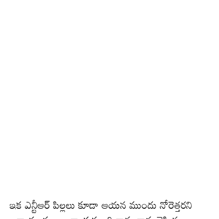
ఇక ఎన్టీఆర్ పిల్లలు కూడా ఆయన ముందు నోరెత్తరని