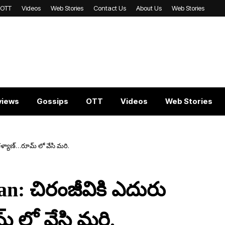
OTT
Videos
Web Stories
Contact Us
About Us
Web Stories
views
Gossips
OTT
Videos
Web Stories
ళ్యాణ్‌…రూమ్ లో వేసి మ‌రి.
n: చిరంజీవికి ఎదురు
్ లో వేసి మ‌రి.