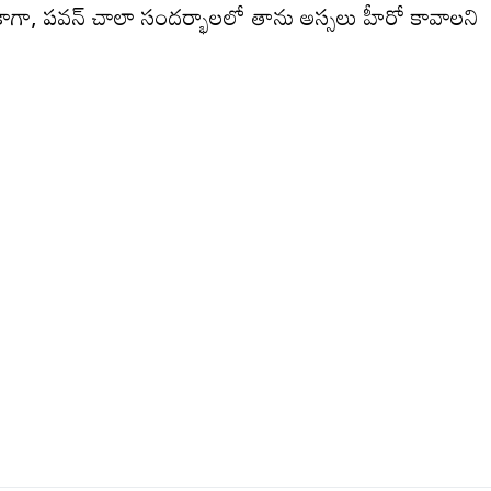
ా, ప‌వ‌న్ చాలా సంద‌ర్భాల‌లో తాను అస్స‌లు హీరో కావాల‌ని