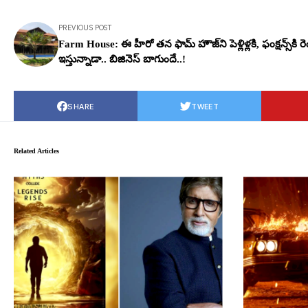
PREVIOUS POST
Farm House: ఈ హీరో త‌న ఫామ్ హౌజ్‌ని పెళ్లిళ్లకి, ఫంక్ష‌న్స్‌కి ర
ఇస్తున్నాడా.. బిజినెస్ బాగుందే..!
SHARE
TWEET
Related Articles