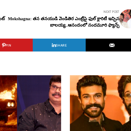
NEXT POST
ెంట్
Mokshagna: త‌న త‌న‌యుడి వెండితెర ఎంట్రీపై ఫుల్ క్లారిటీ ఇచ్చిన
బాల‌య్య‌..ఆనందంలో నంద‌మూరి ఫ్యాన్స్
PIN
SHARE