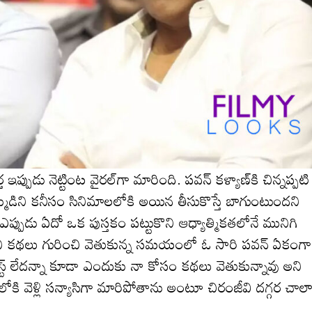
పుడు నెట్టింట వైర‌ల్‌గా మారింది. ప‌వ‌న్ క‌ళ్యాణ్‌కి చిన్న‌ప్ప‌టి
్ముడిని క‌నీసం సినిమాల‌లోకి అయిన తీసుకొస్తే బాగుంటుంద‌ని
 ఎప్పుడు ఏదో ఒక పుస్త‌కం ప‌ట్టుకొని ఆధ్యాత్మికతలోనే మునిగి
ి క‌థ‌లు గురించి వెతుకున్న స‌మ‌యంలో ఓ సారి ప‌వ‌న్ ఏకంగా
స్ట్ లేద‌న్నా కూడా ఎందుకు నా కోసం క‌థ‌లు వెతుకున్నావు అని
ి వెళ్లి సన్యాసిగా మారిపోతాను అంటూ చిరంజీవి ద‌గ్గ‌ర చాల