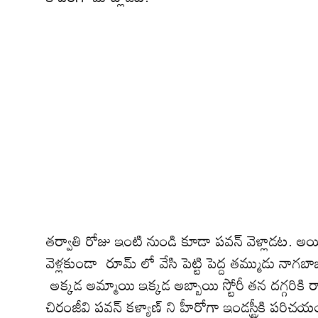
త‌ర్వాతి రోజు ఇంటి నుండి కూడా ప‌వ‌న్ వెళ్లాడ‌ట‌. అయి
వెళ్ల‌కుండా రూమ్ లో వేసి పెట్టి పెద్ద తమ్ముడు 
అక్కడ అమ్మాయి ఇక్కడ అబ్బాయి స్టోరీ త‌న ద‌గ్గ‌రికి
చిరంజీవి పవన్ కళ్యాణ్ ని హీరోగా ఇండస్ట్రీకి పరి