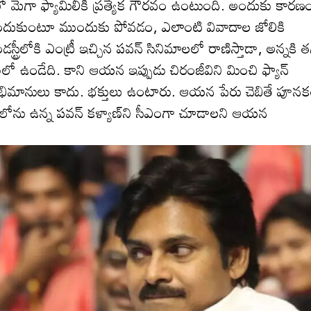
ో మెగా ఫ్యామిలీకి ప్ర‌త్యేక గౌరవం ఉంటుంది. అందుకు కార‌ణ
్‌లు అందుకుంటూ ముందుకు పోవ‌డం, ఎలాంటి వివాదాల జోలికి
ట్రీలోకి ఎంట్రీ ఇచ్చిన ప‌వ‌న్ సినిమాల‌లో రాణిస్తాడా, అన్న‌కి త‌గ
 ఉండేది. కాని ఆయ‌న ఇప్పుడు చిరంజీవిని మించి ఫ్యాన్
 అభిమానులు కాదు. భ‌క్తులు ఉంటారు. ఆయ‌న పేరు చెబితే పూన‌
‌లోను ఉన్న ప‌వ‌న్ క‌ళ్యాణ్‌ని సీఎంగా చూడాల‌ని ఆయ‌న