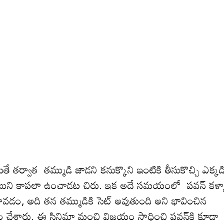
తే త‌ర్వాత త‌మ్ముడి జాడ‌ని కనుక్కొని ఇంటికి తీసుకొచ్చి ఎక్క‌డి
నాగబాబుని కాపలా ఉంచాడ‌ట చిరు. ఇక అదే స‌మ‌యంలో పవన్ కళ్య
 రావ‌డం, అది త‌న‌ తమ్ముడికి సెట్ అవుతుంది అని భావించిన
చయం చేశారు. ఈ సినిమా మంచి విజ‌యం సాధించి ప‌వ‌న్‌కి కూడా