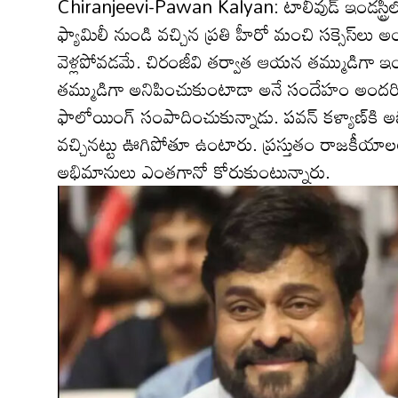
Chiranjeevi-Pawan Kalyan: టాలీవుడ్ ఇండ‌స్ట్రీల
ఫ్యామిలీ నుండి వ‌చ్చిన ప్ర‌తి హీరో మంచి స‌క్సెస
వెళ్ల‌పోవ‌డమే. చిరంజీవి త‌ర్వాత ఆయ‌న త‌మ్ముడిగా ఇండ‌స్
త‌మ్ముడిగా అనిపించుకుంటాడా అనే సందేహం అంద‌రిలో
ఫాలోయింగ్ సంపాదించుకున్నాడు. ప‌వ‌న్ క‌ళ్యాణ్‌కి
వ‌చ్చిన‌ట్టు ఊగిపోతూ ఉంటారు. ప్ర‌స్తుతం రాజ‌కీయాల
అభిమానులు ఎంత‌గానో కోరుకుంటున్నారు.