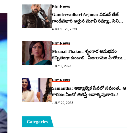
Film News
Gandeevadhari Arjuna: వ‌రుణ్ తేజ్
గాండీవ‌ధారి అర్జున మూవీ రివ్యూ.. సినిమా
హిట్టా, ఫ‌ట్టా..!
AUGUST 25, 2023
Film News
Mrunal Thakur: శృంగార అనుభవం
కచ్చితంగా ఉండాలి.. సీతారామం హీరోయిన్
ఇలా పచ్చిగా మాట్లాడేస్తుందేంటి?
JULY 3, 2023
Film News
Samantha: ఆధ్యాత్మిక సేవ‌లో సమంత‌.. ఆ
కార‌ణం ఏంటో తెలిస్తే అవాక్క‌వుతారు..!
JULY 20, 2023
Categories