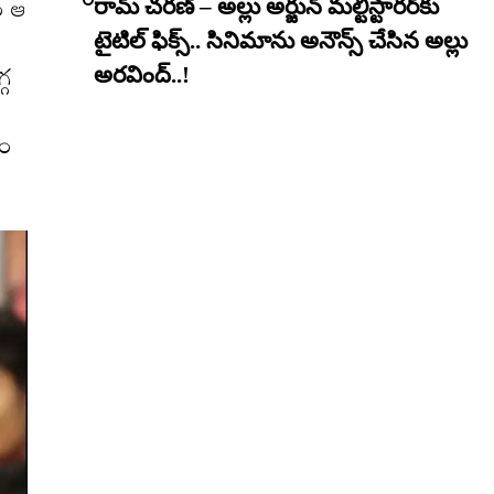
ం ఆ
రామ్ చరణ్ – అల్లు అర్జున్ మల్టీస్టారర్​కు
టైటిల్ ఫిక్స్.. సినిమాను అనౌన్స్ చేసిన అల్లు
్గ
అరవింద్..!
కం