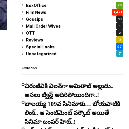
BoxOffice
26
Film News
1,421
Gossips
13
Mail Order Wives
1
OTT
2
Reviews
18
Special Looks
97
Uncategorized
7
Recent News
చిరంజీవికి విలన్‌గా అమితాబ్ అల్లుడు..
అసలు ట్విస్ట్ అదిరిపోయిందిగా..!
బాలయ్య 109వ సినిమాకు… బోయపాటికి
లింక్.. ఆ సెంటిమెంట్ వర్కౌట్ అయితే
సినిమా బంపర్ హిట్..!