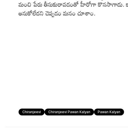
మంచి పేరు తీసుకురావ‌డంతో హీరోగా కొన‌సాగాడు. కాగ
అనుకోలేద‌ని చెప్ప‌డం మ‌నం చూశాం.
Chiranjeevi
Chiranjeevi Pawan Kalyan
Pawan Kalyan