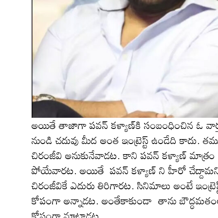
అయితే తాజాగా ప‌వ‌న్ క‌ళ్యాణ్‌కి సంబంధించిన ఓ వార్త ఇప్
నుండి చ‌దువు మీద అంత ఇంట్రెస్ట్ ఉండేది కాదు. త‌మ
చిరంజీవి అనుకునేవాడ‌ట‌. కాని ప‌వ‌న్ క‌ళ్యాణ్ మాత్రం
పోయేవారట‌. అయితే పవన్ కళ్యాణ్ ని హీరో చేద్దామన
చిరంజీవికే ఎదురు తిరిగార‌ట‌. సినిమాలు అంటే ఇంట్రె
కోపంగా అన్నాడ‌ట‌. అంతేకాకుండా తాను బౌద్ధమతంలోక
కోపంగా మాట్లాడ‌ట‌.