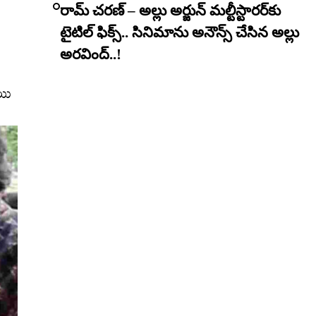
రామ్ చరణ్ – అల్లు అర్జున్ మల్టీస్టారర్​కు
టైటిల్ ఫిక్స్.. సినిమాను అనౌన్స్ చేసిన అల్లు
అరవింద్..!
యి