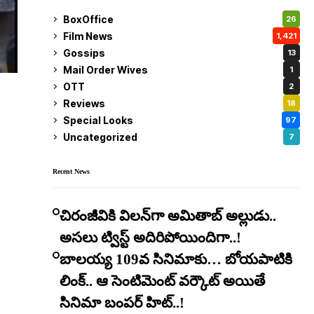
BoxOffice
26
Film News
1,421
Gossips
13
Mail Order Wives
1
OTT
2
Reviews
18
Special Looks
97
Uncategorized
7
Recent News
చిరంజీవికి విలన్‌గా అమితాబ్ అల్లుడు..
అసలు ట్విస్ట్ అదిరిపోయిందిగా..!
బాలయ్య 109వ సినిమాకు… బోయపాటికి
లింక్.. ఆ సెంటిమెంట్ వర్కౌట్ అయితే
సినిమా బంపర్ హిట్..!