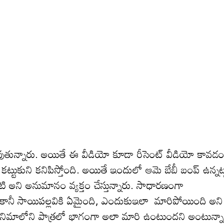
అవుతున్నారు. అయితే ఈ వీడియో కూడా రీసెంట్ వీడియో కావ‌డ
ట్టుకుని కనిపిస్తోంది. అయితే ఇందులో ఆమె బేబీ బంప్ ఉన్నట్
టి అని అనుమానం వ్య‌క్తం చేస్తున్నారు. సాధార‌ణంగా
. కానీ సాయిపల్లవికి ఏమైంది, ఎందుకుఇలా మారిపోయింది అని
నిమాలోని పాత్ర‌లో భాగంగా అలా మారి ఉంటుంద‌ని అంటున్నా