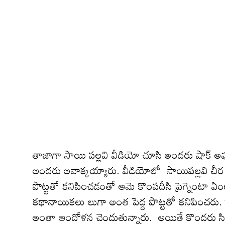
తాజాగా సాయి ప‌ల్ల‌వి వీడియో చూసి అంద‌రు షాక్ 
అంద‌రు అవాక్క‌య్యారు. వీడియోలో సాయిపల్లవి చీర క
పొట్టతో క‌నిపించ‌డంతో ఆమె కొంపదీసి ప్రెగ్నెంటా ఏం
క‌థానాయిక‌లు లుగా అంత పెద్ద పొట్టతో కనిపించరు
అంతా ఆందోళన చెందుతున్నారు. అయితే కొంద‌రు సి