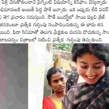
లి చేసుకోకుండానే ప్రెగ్నెంట్ విష‌యాన్ని క‌న్‌ఫాం చేస్తున్నారు.
ానుల‌కి అయితే పెద్ద షాకే ఇచ్చారు. ఇక ఇప్పుడు లేడి ప‌వర్
ని తెగ ప్ర‌చారం న‌డుస్తుంది. సౌత్ ఇండస్ట్రీలో సాయి పల్లవి క్రేజ్
ూటీగా తనకంటూ ప్రత్యేక గుర్తింపు సంపాదించుకున్న ఈ భామ త‌న
. ఫిదా సినిమాతో తెలుగు ప్రేక్ష‌కుల‌ మనసు దొచుకున్న సా
రాటపర్వం చిత్రాలలో నటించి ప్ర‌త్యేక గుర్తింపు తెచ్చుకుంది.