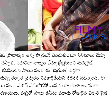
కు ప్రాధాన్యత ఉన్న పాత్రలనే ఎంచుకుంటూ సినిమాలు చేస్తూ
చెప్పాలి. నెమ‌లిలా నాట్యం చేస్తూ ప్రేక్ష‌కుల‌ని మెస్మ‌రైజ్
ంలో కనిపించిన‌ సాయి పల్లవి ఈ చిత్రంతో పెద్దగా
కున్న తర్వాత ప్రస్తుతం శివకార్తికేయన్ సరసన నటిస్తోంది. ఈ
సాయి ప‌ల్ల‌వి మేక‌ప్ వేసుకోక‌పోయిన కూడా చాలా అందంగా
కూరగాయలు, పళ్లుతో పాటు కనీసం మూడు రోజులైన ఎక్సర్ సైజ్