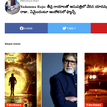
PREVIOUS POST
Yadamma Raju: తీవ్ర గాయాల‌తో ఆసుప‌త్రిలో చేరిన యాద‌మ్
రాజు.. ఏమైందంటూ ఆందోళ‌న‌లో ఫ్యాన్స్
SHARE
TWEET
Related Articles
Film News
Film News