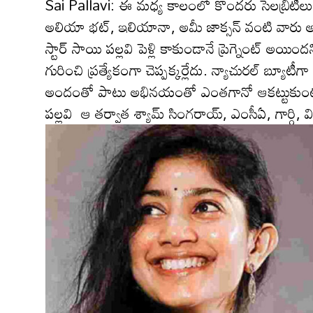
Sai Pallavi: ఈ మ‌ధ్య కాలంలో కొంద‌రు సెల‌బ్రిటీలు పెళ్
అలియా భ‌ట్, ఇలియానా, అమీ జాక్సన్ వంటి వారు అభిమ
స్టార్ సాయి ప‌ల్ల‌వి పెళ్లి కాకుండానే ప్రెగ్నెంట్ అయింద
గురించి ప్ర‌త్యేకంగా చెప్పక్కర్లేదు. న్యాచురల్ బ్య
అందంతో పాటు అభిన‌యంతో ఎంతగానో ఆక‌ట్టుకుంటుంది
ప‌ల్ల‌వి ఆ తర్వాత శ్యామ్ సింగరాయ్, ఎంసీఏ, గార్గి, వి