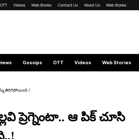
OTT
Videos
Web Stories
Contact Us
About Us
Web Stories
views
Gossips
OTT
Videos
Web Stories
ిమ్మ తిరిగిపోయింది..!
వి ప్రెగ్నెంటా.. ఆ పిక్ చూసి
ి..!