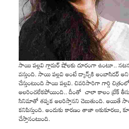
సాయి ప‌ల్ల‌వి గ్లామర్ షోలకు దూరంగా ఉంటూ.. నటన
వ‌స్తుంది. సాయి ప‌ల్ల‌వి అంటే డ్యాన్స్‌కి అంబాసిడ‌ర్ అని 
చేస్తుంటుంది సాయి ప‌ల్ల‌వి. చివరిసారిగా గార్గి చిత్ర
అల‌రించ‌లేక‌పోయింది.. దీంతో చాలా కాలం బ్రేక్ తీసు
సినిమాతో త‌ప్ప‌క అల‌రిస్తాన‌ని చెబుతుంది. అయితే 
క‌నిపిస్తుంది. అందుకు కార‌ణం తాజా ఆకుకూరలు, 
చేస్తానంటుంది.