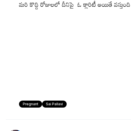
మ‌రి కొద్ది రోజుల‌లో దీనిపై ఓ క్లారిటీ అయితే వ‌స్తుంది
Pregnant
Sai Pallavi