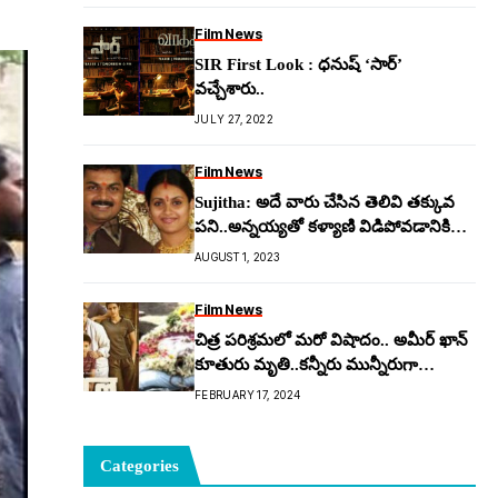
Film News
SIR First Look : ధనుష్ ‘సార్’
వచ్చేశారు..
JULY 27, 2022
Film News
Sujitha: అదే వారు చేసిన తెలివి త‌క్కువ
ప‌ని..అన్న‌య్య‌తో క‌ళ్యాణి విడిపోవ‌డానికి
కార‌ణ‌మిదే…!
AUGUST 1, 2023
Film News
చిత్ర పరిశ్రమలో మరో విషాదం.. అమీర్ ఖాన్
కూతురు మృతి..కన్నీరు మున్నీరుగా
విలపిస్తున్న ఫ్యాన్స్..!
FEBRUARY 17, 2024
Categories