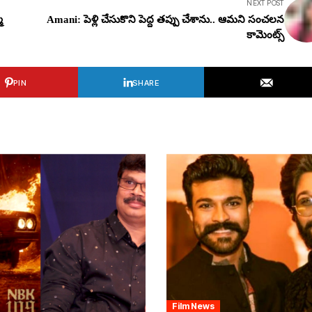
NEXT POST
మ
Amani: పెళ్లి చేసుకొని పెద్ద త‌ప్పు చేశాను.. ఆమ‌ని సంచ‌ల‌న
కామెంట్స్
PIN
SHARE
Film News