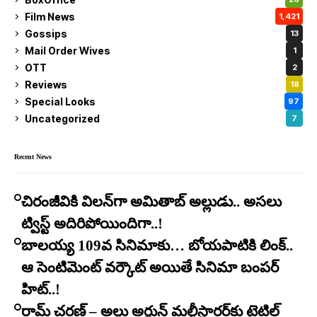
Film News
1,421
Gossips
13
Mail Order Wives
1
OTT
2
Reviews
18
Special Looks
97
Uncategorized
7
Recent News
చిరంజీవికి విలన్‌గా అమితాబ్ అల్లుడు.. అసలు
ట్విస్ట్ అదిరిపోయిందిగా..!
బాలయ్య 109వ సినిమాకు… బోయపాటికి లింక్..
ఆ సెంటిమెంట్ వర్కౌట్ అయితే సినిమా బంపర్
హిట్..!
రామ్ చరణ్ – అల్లు అర్జున్ మల్టీస్టారర్​కు టైటిల్