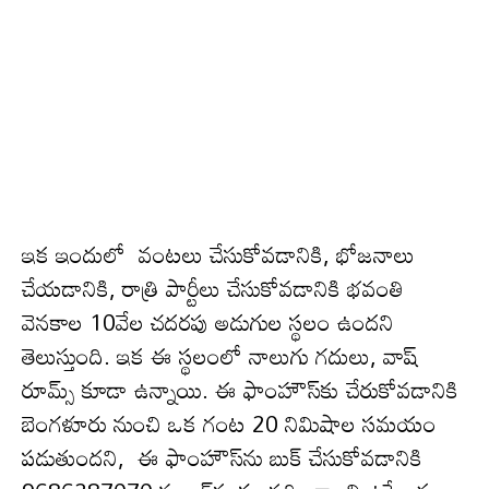
ఇక ఇందులో వంటలు చేసుకోవడానికి, భోజనాలు
చేయడానికి, రాత్రి పార్టీలు చేసుకోవడానికి భవంతి
వెనకాల 10వేల చదరపు అడుగుల స్థలం ఉందని
తెలుస్తుంది. ఇక ఈ స్థలంలో నాలుగు గదులు, వాష్
రూమ్స్ కూడా ఉన్నాయి. ఈ ఫాంహౌస్‌కు చేరుకోవడానికి
బెంగళూరు నుంచి ఒక గంట 20 నిమిషాల సమయం
పడుతుంద‌ని, ఈ ఫాంహౌస్‌ను బుక్ చేసుకోవడానికి