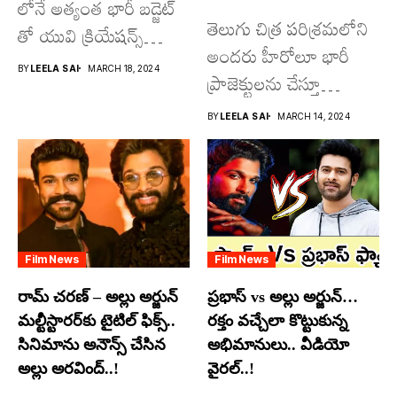
లోనే అత్యంత భారీ బడ్జెట్
తెలుగు చిత్ర పరిశ్రమలోని
తో యువి క్రియేషన్స్
అందరు హీరోలూ భారీ
రూపొందిస్తున్న
BY
LEELA SAI
MARCH 18, 2024
ప్రాజెక్టులను చేస్తూ
విశ్వంభర...
దూసుకుపోతోన్నారు.
BY
LEELA SAI
MARCH 14, 2024
అందులో కొందరు
మాత్రమే...
Film News
Film News
రామ్ చరణ్ – అల్లు అర్జున్
ప్రభాస్ vs అల్లు అర్జున్…
మల్టీస్టారర్​కు టైటిల్ ఫిక్స్..
రక్తం వచ్చేలా కొట్టుకున్న
సినిమాను అనౌన్స్ చేసిన
అభిమానులు.. వీడియో
అల్లు అరవింద్..!
వైరల్..!