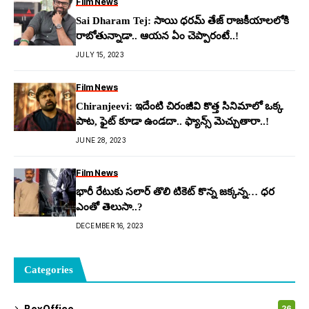
Film News
Sai Dharam Tej: సాయి ధ‌ర‌మ్ తేజ్ రాజ‌కీయాల‌లోకి
రాబోతున్నాడా.. ఆయ‌న ఏం చెప్పారంటే..!
JULY 15, 2023
Film News
Chiranjeevi: ఇదేంటి చిరంజీవి కొత్త సినిమాలో ఒక్క
పాట‌, ఫైట్ కూడా ఉండ‌దా.. ఫ్యాన్స్ మెచ్చుతారా..!
JUNE 28, 2023
Film News
భారీ రేటుకు సలార్ తొలి టికెట్ కొన్న జ‌క్క‌న్న‌… ధర
ఎంతో తెలుసా..?
DECEMBER 16, 2023
Categories
BoxOffice
26