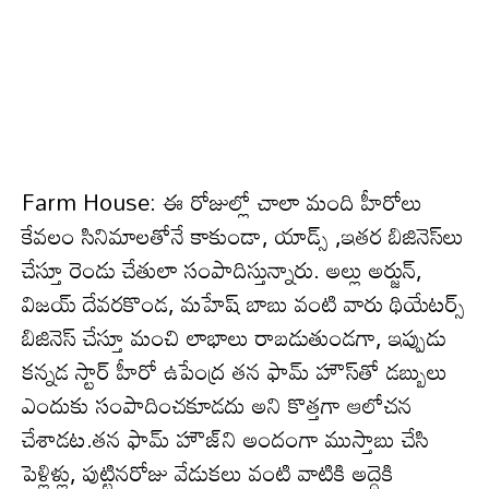
Farm House: ఈ రోజుల్లో చాలా మంది హీరోలు
కేవ‌లం సినిమాల‌తోనే కాకుండా, యాడ్స్ ,ఇత‌ర బిజినెస్‌లు
చేస్తూ రెండు చేతులా సంపాదిస్తున్నారు. అల్లు అర్జున్,
విజ‌య్ దేవ‌ర‌కొండ‌, మ‌హేష్ బాబు వంటి వారు థియేట‌ర్స్
బిజినెస్ చేస్తూ మంచి లాభాలు రాబ‌డుతుండ‌గా, ఇప్పుడు
క‌న్న‌డ స్టార్ హీరో ఉపేంద్ర తన ఫామ్ హౌస్‌తో డ‌బ్బులు
ఎందుకు సంపాదించ‌కూడ‌దు అని కొత్త‌గా ఆలోచన
చేశాడ‌ట.త‌న ఫామ్ హౌజ్‌ని అందంగా ముస్తాబు చేసి
పెళ్లిళ్లు, పుట్టిన‌రోజు వేడుక‌లు వంటి వాటికి అద్దెకి