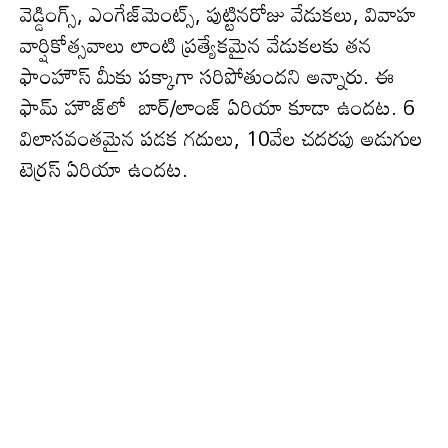
వెడ్డింగ్స్, ఎంగేజ్‌మెంట్స్, పుట్టినరోజు వేడుకలు, వివాహ
వార్షికోత్సవాలు లాంటి ప్రత్యేకమైన వేడుకలకు తన
ఫాంహౌస్ మీకు ప‌క్కాగా స‌రిపోతుంద‌ని అన్నారు. ఈ
ఫామ్ హౌజ్‌లో బార్/లాంజ్ ఏరియా కూడా ఉందట‌. 6
విలాసవంతమైన పడక గదులు, 10వేల చదరపు అడుగుల
టెర్రస్ ఏరియా ఉందట‌.