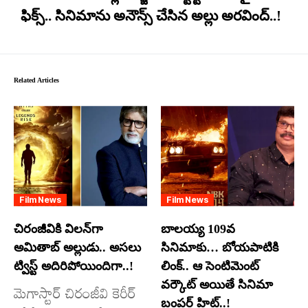
ఫిక్స్.. సినిమాను అనౌన్స్ చేసిన అల్లు అరవింద్..!
Related Articles
Film News
Film News
చిరంజీవికి విలన్‌గా
బాలయ్య 109వ
అమితాబ్ అల్లుడు.. అసలు
సినిమాకు… బోయపాటికి
ట్విస్ట్ అదిరిపోయిందిగా..!
లింక్.. ఆ సెంటిమెంట్
వర్కౌట్ అయితే సినిమా
మెగాస్టార్ చిరంజీవి కెరీర్
బంపర్ హిట్..!