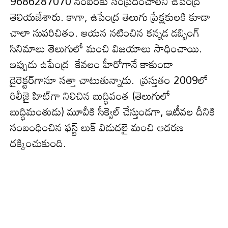
9686287070 నంబర్‌కు సంప్రదించాలని ఉపేంద్ర
తెలియ‌జేశారు. కాగా, ఉపేంద్ర తెలుగు ప్రేక్ష‌కుల‌కి కూడా
చాలా సుప‌రిచితం. ఆయ‌న న‌టించిన‌ కన్నడ డబ్బింగ్‌
సినిమాలు తెలుగులో మంచి విజ‌యాలు సాధించాయి.
ఇప్పుడు ఉపేంద్ర కేవలం హీరోగానే కాకుండా
డైరెక్టర్‌గానూ సత్తా చాటుతున్నాడు. ప్రస్తుతం 2009లో
రిలీజై హిట్‌గా నిలిచిన బుద్ధివంత (తెలుగులో
బుద్ధిమంతుడు) మూవీకి సీక్వెల్ చేస్తుండగా, ఇటీవల దీనికి
సంబంధించిన ఫస్ట్ లుక్ విడుదలై మంచి ఆదరణ
దక్కించుకుంది.