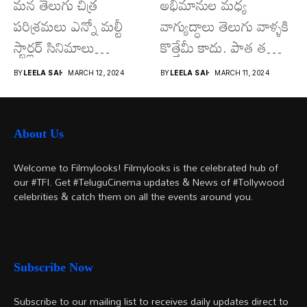
మన తెలుగు చిత్ర
అభిమానుల మధ్య
పరిశ్రమలు ఎన్నో మల్టీ
వాగ్యుద్ధాలు తెలుగు వాళ్ళకి
స్టార్లర్ సినిమాలు
కొత్తేమీ కాదు. పాత తరం
వచ్చాయి.. కొన్ని సినిమాలు
నటుల నుంచి నేటి...
BY
LEELA SAI
MARCH 12, 2024
BY
LEELA SAI
MARCH 11, 2024
అయితే...
About Us
Welcome to Filmylooks! Filmylooks is the celebrated hub of
our #TFI. Get #TeluguCinema updates & News of #Tollywood
celebrities & catch them on all the events around you.
Subscribe Now
Subscribe to our mailing list to receives daily updates direct to