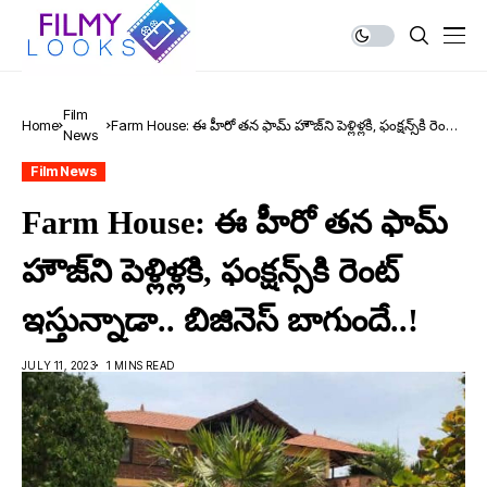
Film
Home
Farm House: ఈ హీరో త‌న ఫామ్ హౌజ్‌ని పెళ్లిళ్లకి, ఫంక్ష‌న్స్‌కి రెంట్
News
ఇస్తున్నాడా.. బిజినెస్ బాగుందే..!
Film News
Farm House: ఈ హీరో త‌న ఫామ్
హౌజ్‌ని పెళ్లిళ్లకి, ఫంక్ష‌న్స్‌కి రెంట్
ఇస్తున్నాడా.. బిజినెస్ బాగుందే..!
JULY 11, 2023
1 MINS READ