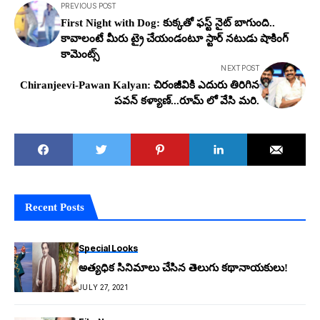
PREVIOUS POST
First Night with Dog: కుక్క‌తో ఫ‌స్ట్ నైట్ బాగుంది..
కావాలంటే మీరు ట్రై చేయండంటూ స్టార్ న‌టుడు షాకింగ్
కామెంట్స్
NEXT POST
Chiranjeevi-Pawan Kalyan: చిరంజీవికి ఎదురు తిరిగిన
ప‌వ‌న్ క‌ళ్యాణ్‌...రూమ్ లో వేసి మ‌రి.
Recent Posts
Special Looks
అత్యధిక సినిమాలు చేసిన తెలుగు కథానాయకులు!
JULY 27, 2021