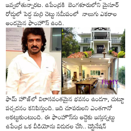
ఇవ్వ‌బోతున్నార‌ట‌. ఉపేంద్ర‌కి బెంగళూరులోని మైసూర్
రోడ్డులో పెద్ద మర్రి చెట్టు సమీపంలో నాలుగు ఎకరాల
అందమైన ఫాంహౌస్ ఉంది.
ఫామ్ హౌజ్‌లో విలాస‌వంత‌మైన భ‌వనం ఉండ‌గా, చుట్టూ
ప‌చ్చ‌దనం క‌నిపిస్తుంది. ఇది చూపరుల‌ని ఎంత‌గానో
ఆక‌ట్టుకుంటుంది. ఈ ఫాంహౌస్‌ను అద్దెకు ఇస్తున్నట్టు
ఉపేంద్ర ఒక వీడియోను విడుదల చేసి.. డెస్టినేషన్