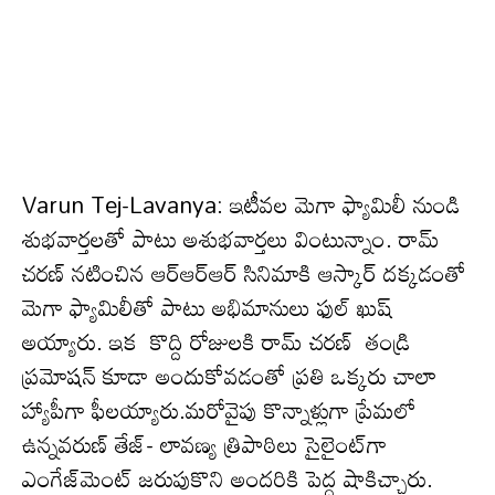
Varun Tej-Lavanya: ఇటీవ‌ల మెగా ఫ్యామిలీ నుండి
శుభ‌వార్త‌ల‌తో పాటు అశుభ‌వార్త‌లు వింటున్నాం. రామ్
చ‌ర‌ణ్ న‌టించిన‌ ఆర్ఆర్ఆర్ సినిమాకి ఆస్కార్ ద‌క్క‌డంతో
మెగా ఫ్యామిలీతో పాటు అభిమానులు ఫుల్ ఖుష్
అయ్యారు. ఇక కొద్ది రోజుల‌కి రామ్ చ‌ర‌ణ్ తండ్రి
ప్ర‌మోష‌న్ కూడా అందుకోవ‌డంతో ప్రతి ఒక్క‌రు చాలా
హ్యాపీగా ఫీల‌య్యారు.మ‌రోవైపు కొన్నాళ్లుగా ప్రేమ‌లో
ఉన్న‌వ‌రుణ్ తేజ్- లావ‌ణ్య త్రిపాఠిలు సైలైంట్‌గా
ఎంగేజ్‌మెంట్ జ‌రుపుకొని అంద‌రికి పెద్ద షాకిచ్చారు.