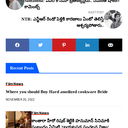
Samantha: ఎవ‌రి కోస‌మో బ్ర‌త‌క‌క్క‌ర్లేదు.. స‌మంత షాకింగ్
కామెంట్స్
NEXT POST
NTR: ఎన్టీఆర్ రెండో పెళ్లికి కారణాలు ఏంటో తెలిస్తే
ఆశ్చ‌ర్య‌పోతారు..
Recent Posts
Film News
Where you should Buy Hard anodized cookware Bride
NOVEMBER 20, 2022
Film News
కాంతారా హీరో రిషబ్ శెట్టికి హనుమాన్ సినిమాకి
సంబంధం ఏమిటి.?బయటపడ్డ సంచలన నిజం!