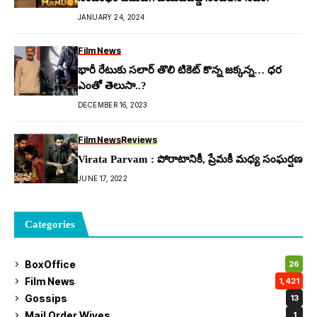
JANUARY 24, 2024
Film News
భారీ రేటుకు సలార్ తొలి టికెట్ కొన్న జ‌క్క‌న్న‌… ధర
ఎంతో తెలుసా..?
DECEMBER 16, 2023
Film News
Reviews
Virata Parvam : పోరాటానికీ, ప్రేమకీ మధ్య సంఘర్షణ
JUNE 17, 2022
Categories
BoxOffice
26
Film News
1,421
Gossips
13
Mail Order Wives
1