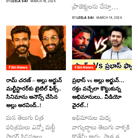
BY
LEELA SAI
MARCH 18, 2024
ప్రాజెక్టులను చేస్తూ
విశ్వంభర...
దూసుకుపోతోన్నారు.
BY
LEELA SAI
MARCH 14, 2024
అందులో కొందరు
మాత్రమే...
Film News
Film News
రామ్ చరణ్ – అల్లు అర్జున్
ప్రభాస్ vs అల్లు అర్జున్…
మల్టీస్టారర్​కు టైటిల్ ఫిక్స్..
రక్తం వచ్చేలా కొట్టుకున్న
సినిమాను అనౌన్స్ చేసిన
అభిమానులు.. వీడియో
అల్లు అరవింద్..!
వైరల్..!
మన తెలుగు చిత్ర
అభిమానుల మధ్య
పరిశ్రమలు ఎన్నో మల్టీ
వాగ్యుద్ధాలు తెలుగు వాళ్ళకి
స్టార్లర్ సినిమాలు
కొత్తేమీ కాదు. పాత తరం