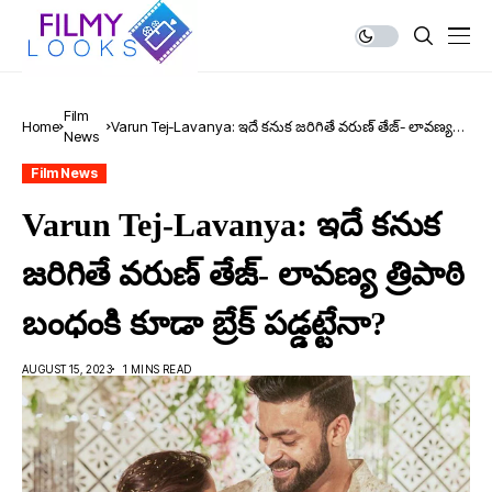
Film
Home
Varun Tej-Lavanya: ఇదే క‌నుక జ‌రిగితే వ‌రుణ్ తేజ్- లావ‌ణ్య
News
త్రిపాఠి బంధంకి కూడా బ్రేక్ ప‌డ్డ‌ట్టేనా?
Film News
Varun Tej-Lavanya: ఇదే క‌నుక
జ‌రిగితే వ‌రుణ్ తేజ్- లావ‌ణ్య త్రిపాఠి
బంధంకి కూడా బ్రేక్ ప‌డ్డ‌ట్టేనా?
AUGUST 15, 2023
1 MINS READ