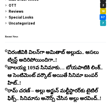
OTT
2
Reviews
18
Special Looks
97
Uncategorized
7
Recent News
చిరంజీవికి విలన్‌గా అమితాబ్ అల్లుడు.. అసలు
ట్విస్ట్ అదిరిపోయిందిగా..!
బాలయ్య 109వ సినిమాకు… బోయపాటికి లింక్..
ఆ సెంటిమెంట్ వర్కౌట్ అయితే సినిమా బంపర్
హిట్..!
రామ్ చరణ్ – అల్లు అర్జున్ మల్టీస్టారర్​కు టైటిల్
ఫిక్స్.. సినిమాను అనౌన్స్ చేసిన అల్లు అరవింద్..!