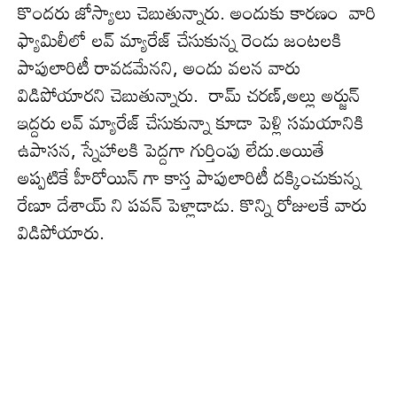
కొంద‌రు జోస్యాలు చెబుతున్నారు. అందుకు కార‌ణం వారి
ఫ్యామిలీలో లవ్ మ్యారేజ్ చేసుకున్న రెండు జంటలకి
పాపులారిటీ రావ‌డ‌మేన‌ని, అందు వ‌ల‌న వారు
విడిపోయార‌ని చెబుతున్నారు. రామ్ చరణ్,అల్లు అర్జున్
ఇద్దరు లవ్ మ్యారేజ్ చేసుకున్నా కూడా పెళ్లి స‌మ‌యానికి
ఉపాస‌న‌, స్నేహాల‌కి పెద్ద‌గా గుర్తింపు లేదు.అయితే
అప్ప‌టికే హీరోయిన్ గా కాస్త పాపులారిటీ దక్కించుకున్న
రేణూ దేశాయ్ ని ప‌వ‌న్ పెళ్లాడాడు. కొన్ని రోజుల‌కే వారు
విడిపోయారు.