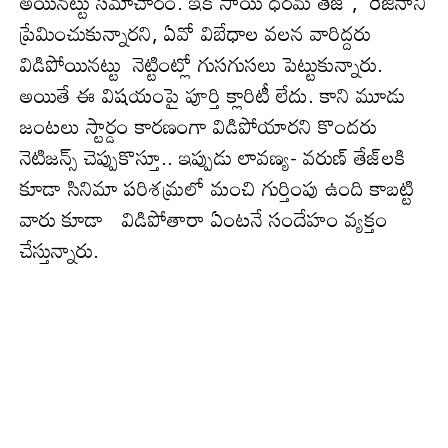
అయిన‌ట్టు స‌మాచారం. ఇక సాయి ధరమ్ తేజ్ , రెజీనాని
ప్రేమించుకున్నార‌ని, ఏవో విబేధాల వ‌ల‌న వారిద్ద‌రు
విడిపోయిన‌ట్టు నెట్టింట్లో గుసగుసలు పెట్టుకున్నారు.
అయితే ఈ విషయంపై పూర్తి క్లారిటీ లేదు. కాని మూడు
జంటలు స్టార్డం కారణంగా విడిపోయారని కొంద‌రు
నెటిజ‌న్స్ చెప్పుకొస్తూ.. ఇప్పుడు లావ‌ణ్య‌- వ‌రుణ్ తేజ్‌లకి
కూడా సినిమా ప‌రిశ‌మ్ర‌లో మంచి గుర్తింపు ఉంది కాబ‌ట్టి
వారు కూడా విడిపోతారా ఏంట‌నే సందేహం వ్య‌క్తం
చేస్తున్నారు.