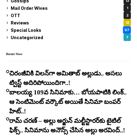
Gossips
13
Mail Order Wives
1
OTT
2
Reviews
18
Special Looks
97
Uncategorized
7
Recent News
చిరంజీవికి విలన్‌గా అమితాబ్ అల్లుడు.. అసలు
ట్విస్ట్ అదిరిపోయిందిగా..!
బాలయ్య 109వ సినిమాకు… బోయపాటికి లింక్..
ఆ సెంటిమెంట్ వర్కౌట్ అయితే సినిమా బంపర్
హిట్..!
రామ్ చరణ్ – అల్లు అర్జున్ మల్టీస్టారర్​కు టైటిల్
ఫిక్స్.. సినిమాను అనౌన్స్ చేసిన అల్లు అరవింద్..!