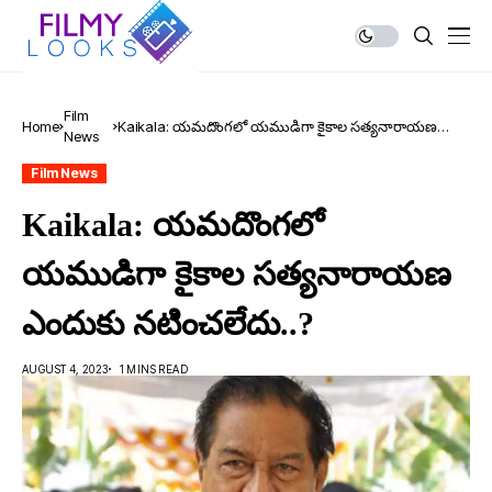
Film
Home
Kaikala: యమదొంగలో యముడిగా కైకాల సత్యనారాయణ
News
ఎందుకు నటించలేదు..?
Film News
Kaikala: యమదొంగలో
యముడిగా కైకాల సత్యనారాయణ
ఎందుకు నటించలేదు..?
AUGUST 4, 2023
1 MINS READ