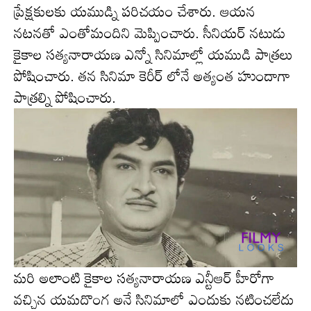
ప్రేక్షకులకు యముడ్ని పరిచయం చేశారు. ఆయన
నటనతో ఎంతోమందిని మెప్పించారు. సీనియర్ నటుడు
కైకాల సత్యనారాయణ ఎన్నో సినిమాల్లో యముడి పాత్రలు
పోషించారు. తన సినిమా కెరీర్ లోనే అత్యంత హుందాగా
పాత్రల్ని పోషించారు.
మరి అలాంటి కైకాల సత్యనారాయణ ఎన్టీఆర్ హీరోగా
వచ్చిన యమదొంగ అనే సినిమాలో ఎందుకు నటించలేదు