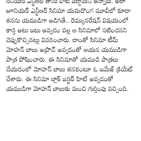
సీనియర్ ఎన్టీఆర్ తాను పోటీ పడ్డామని అన్నారు. అలా
జూనియర్ ఎన్టీఆర్ సినిమా యమదొంగ మూవీలో కూడా
తనను యముడిగా అడిగితే.. రెమ్యునరేషన్ విషయంలో
కాస్త అటు ఇటు అవ్వడం వల్ల ఆ సినిమాలో నటించనని
చెప్పుకొచ్చినట్లు వివరించారు. దాంతో సినిమా టీమ్
మోహన్ బాబు అప్రొచ్ అవ్వడంతో ఆయన యముడిగా
పాత్ర పోషించారు. ఈ సినిమాతో యముడి పాత్రలు
చేయడంలో మోహన్ బాబు తనకంటూ ఓ ఇమేజ్ క్రియేట్
చేశారు. ఈ సినిమా బ్లాక్ బస్టర్ హిట్ అవ్వడంతో
యముడిగా మోహన్ బాబుకు మంచి గుర్తింపు వచ్చింది.