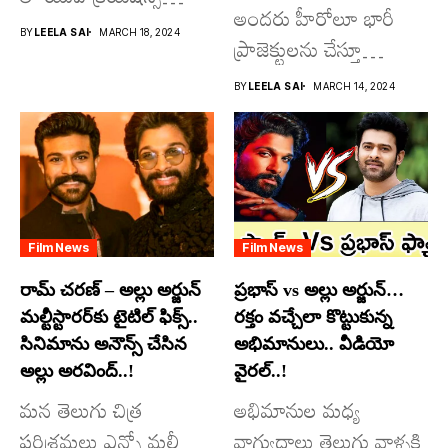
అందరు హీరోలూ భారీ
రూపొందిస్తున్న
BY
LEELA SAI
MARCH 18, 2024
ప్రాజెక్టులను చేస్తూ
విశ్వంభర...
దూసుకుపోతోన్నారు.
BY
LEELA SAI
MARCH 14, 2024
అందులో కొందరు
మాత్రమే...
Film News
Film News
రామ్ చరణ్ – అల్లు అర్జున్
ప్రభాస్ vs అల్లు అర్జున్…
మల్టీస్టారర్​కు టైటిల్ ఫిక్స్..
రక్తం వచ్చేలా కొట్టుకున్న
సినిమాను అనౌన్స్ చేసిన
అభిమానులు.. వీడియో
అల్లు అరవింద్..!
వైరల్..!
మన తెలుగు చిత్ర
అభిమానుల మధ్య
పరిశ్రమలు ఎన్నో మల్టీ
వాగ్యుద్ధాలు తెలుగు వాళ్ళకి