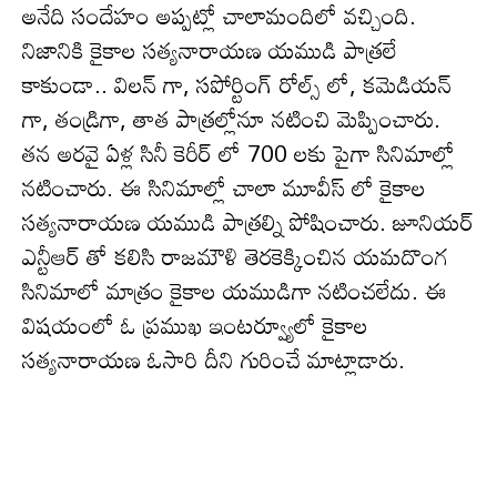
అనేది సందేహం అప్పట్లో చాలామందిలో వచ్చింది.
నిజానికి కైకాల సత్యనారాయణ యముడి పాత్రలే
కాకుండా.. విలన్ గా, సపోర్టింగ్ రోల్స్ లో, కమెడియన్
గా, తండ్రిగా, తాత పాత్రల్లోనూ నటించి మెప్పించారు.
తన అరవై ఏళ్ల సినీ కెరీర్ లో 700 లకు పైగా సినిమాల్లో
నటించారు. ఈ సినిమాల్లో చాలా మూవీస్ లో కైకాల
సత్యనారాయణ యముడి పాత్రల్ని పోషించారు. జూనియర్
ఎన్టీఆర్ తో కలిసి రాజమౌళి తెరకెక్కించిన యమదొంగ
సినిమాలో మాత్రం కైకాల యముడిగా నటించలేదు. ఈ
విషయంలో ఓ ప్రముఖ ఇంటర్వ్యూలో కైకాల
సత్యనారాయణ ఓసారి దీని గురించే మాట్లాడారు.