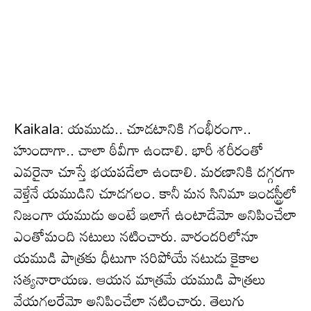
Kaikala: యముడు.. చూడటానికి గంభీరంగా..
హుందాగా.. చాలా ఠీవీగా ఉండాలి. భారీ శరీరంతో
ఎవరైనా చూస్తే భయపడేలా ఉండాలి. మరణానికి దగ్గరగా
వెళ్తేనే యముడిని చూడగలం. కానీ మన సినిమా ఇండస్ట్రీలో
నిజంగా యముడు అంటే ఇలాగే ఉంటాడేమో అనిపించేలా
ఎంతోమంది నటులు నటించారు. వారందరిలోనూ
యముడి పాత్రకు ధీటుగా సరిపోయే నటుడు కైకాల
సత్యనారాయణ. ఆయన మాత్రమే యముడి పాత్రలు
వేయగలరేమో అనిపించేలా నటించారు. తెలుగు