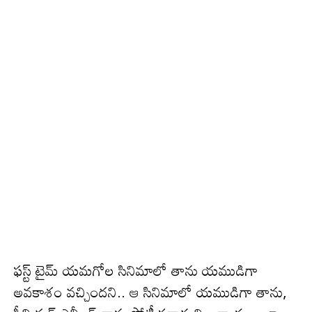
ఫస్ట్ టైమ్ యమగోల సినిమాలో తాను యముడిగా
అవకాశం వచ్చిందని.. ఆ సినిమాలో యముడిగా తాను,