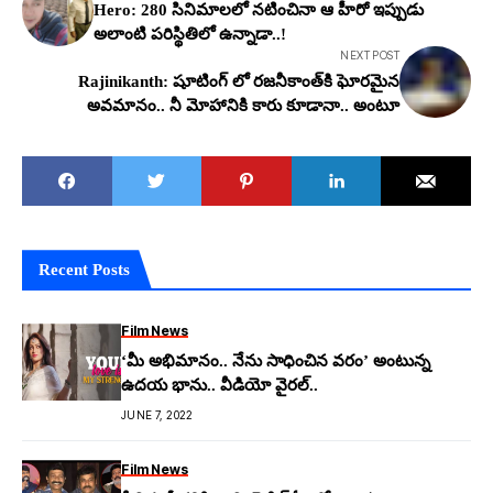
Hero: 280 సినిమాల‌లో న‌టించినా ఆ హీరో ఇప్పుడు
అలాంటి పరిస్థితిలో ఉన్నాడా..!
NEXT POST
Rajinikanth: షూటింగ్ లో రజనీకాంత్‌కి ఘోరమైన
అవ‌మానం.. నీ మోహానికి కారు కూడానా.. అంటూ
Recent Posts
Film News
‘మీ అభిమానం.. నేను సాధించిన వరం’ అంటున్న
ఉదయ భాను.. వీడియో వైరల్..
JUNE 7, 2022
Film News