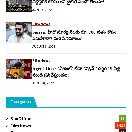
వీళ్లిద్దరికీ కలిసి రాని టైటిల్ ఏంటో తెలుసా?
JUNE 6, 2022
Film News
Suriya: హీరో సూర్య నెలకు రూ. 700 జీతం కోసం
పనిచేశారా? మరి సినిమాలు?
AUGUST 6, 2023
Film News
Agent Tina : ‘ఏజెంట్’ టీనా ‘విక్రమ్’ దగ్గర 19 ఏళ్ల
నుండి పనిచేస్తుందట!
JUNE 20, 2022
Categories
BoxOffice
26
Film News
1,421