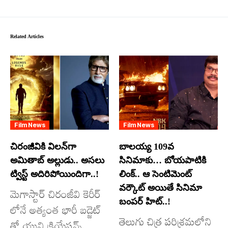
Related Articles
Film News
Film News
చిరంజీవికి విలన్‌గా
బాలయ్య 109వ
అమితాబ్ అల్లుడు.. అసలు
సినిమాకు… బోయపాటికి
ట్విస్ట్ అదిరిపోయిందిగా..!
లింక్.. ఆ సెంటిమెంట్
వర్కౌట్ అయితే సినిమా
మెగాస్టార్ చిరంజీవి కెరీర్
బంపర్ హిట్..!
లోనే అత్యంత భారీ బడ్జెట్
తెలుగు చిత్ర పరిశ్రమలోని
తో యువి క్రియేషన్స్