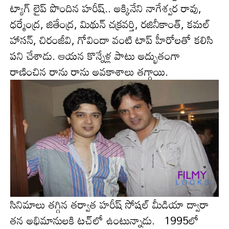
ట్యాగ్ లైప్ పొందిన హ‌రీష్‌.. అక్కినేని నాగేశ్వర రావు,
ధర్మేంద్ర, జితేంద్ర, మిథున్‌ చక్రవర్తి, రజినీకాంత్‌, కమల్‌
హాసన్‌, చిరంజీవి, గోవిందా వంటి టాప్ హీరోల‌తో క‌లిసి
ప‌ని చేశాడు. ఆయ‌న కొన్నేళ్ల పాటు అద్భుతంగా
రాణించిన రాను రాను అవ‌కాశాలు త‌గ్గాయి.
సినిమాలు త‌గ్గిన త‌ర్వాత హ‌రీష్ సోష‌ల్ మీడియా ద్వారా
త‌న అభిమానుల‌కి ట‌చ్‌లో ఉంటున్నాడు. 1995లో