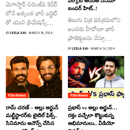
వర్కౌట్ అయితే సినిమా
మెగాస్టార్ చిరంజీవి కెరీర్
బంపర్ హిట్..!
లోనే అత్యంత భారీ బడ్జెట్
తెలుగు చిత్ర పరిశ్రమలోని
తో యువి క్రియేషన్స్
అందరు హీరోలూ భారీ
రూపొందిస్తున్న
BY
LEELA SAI
MARCH 18, 2024
ప్రాజెక్టులను చేస్తూ
విశ్వంభర...
దూసుకుపోతోన్నారు.
BY
LEELA SAI
MARCH 14, 2024
అందులో కొందరు
మాత్రమే...
Film News
Film News
రామ్ చరణ్ – అల్లు అర్జున్
ప్రభాస్ vs అల్లు అర్జున్…
మల్టీస్టారర్​కు టైటిల్ ఫిక్స్..
రక్తం వచ్చేలా కొట్టుకున్న
సినిమాను అనౌన్స్ చేసిన
అభిమానులు.. వీడియో