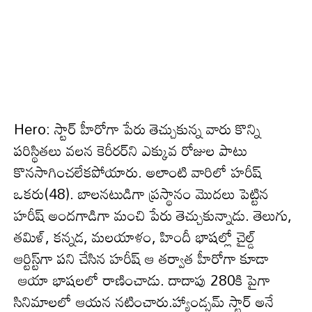
Hero: స్టార్ హీరోగా పేరు తెచ్చుకున్న వారు కొన్ని
ప‌రిస్థిత‌లు వ‌ల‌న కెరీర‌ర్‌ని ఎక్కువ రోజుల పాటు
కొన‌సాగించ‌లేక‌పోయారు. అలాంటి వారిలో హ‌రీష్
ఒక‌రు(48). బాల‌న‌టుడిగా ప్ర‌స్థానం మొద‌లు పెట్టిన
హ‌రీష్ అందగాడిగా మంచి పేరు తెచ్చుకున్నాడు. తెలుగు,
తమిళ్‌, కన్నడ, మలయాళం, హిందీ భాషల్లో చైల్డ్‌
ఆర్టిస్ట్‌గా పని చేసిన హ‌రీష్ ఆ త‌ర్వాత హీరోగా కూడా
ఆయా భాష‌ల‌లో రాణించాడు. దాదాపు 280కి పైగా
సినిమాల‌లో ఆయ‌న న‌టించారు.హ్యాండ్సమ్ స్టార్ అనే