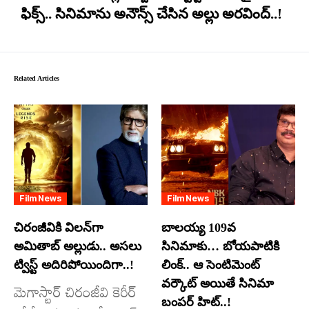
ఫిక్స్.. సినిమాను అనౌన్స్ చేసిన అల్లు అరవింద్..!
Related Articles
Film News
Film News
చిరంజీవికి విలన్‌గా
బాలయ్య 109వ
అమితాబ్ అల్లుడు.. అసలు
సినిమాకు… బోయపాటికి
ట్విస్ట్ అదిరిపోయిందిగా..!
లింక్.. ఆ సెంటిమెంట్
వర్కౌట్ అయితే సినిమా
మెగాస్టార్ చిరంజీవి కెరీర్
బంపర్ హిట్..!