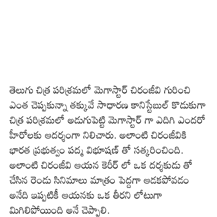
తెలుగు చిత్ర పరిశ్రమలో మెగాస్టార్ చిరంజీవి గురించి
ఎంత చెప్పకున్నా తక్కువే సాధారణ కానిస్టేబుల్ కొడుకుగా
చిత్ర పరిశ్రమలో అడుగుపెట్టి మెగాస్టార్ గా ఎదిగి ఎందరో
హీరోలకు ఆదర్శంగా నిలిచారు. అలాంటి చిరంజీవికి
భారత ప్రభుత్వం పద్మ విభూషణ్ తో సత్కరించింది.
అలాంటి చిరంజీవి ఆయన కెరీర్ లో ఒక దర్శకుడు తో
చేసిన రెండు సినిమాలు మాత్రం పెద్దగా ఆడకపోవడం
అనేది ఇప్పటికీ ఆయనకు ఒక తీరని లోటుగా
మిగిలిపోయింది అనే చెప్పాలి.