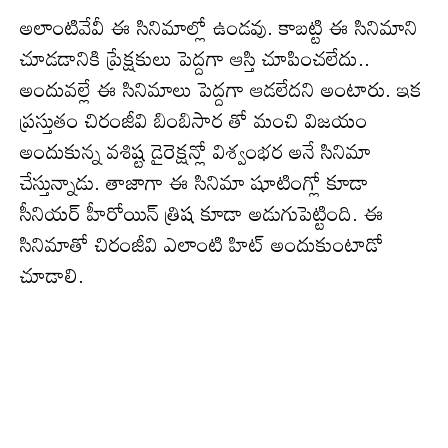
అలాంటివేవీ ఈ సినిమాల్లో ఉండవు. కాబట్టి ఈ సినిమాని
చూడడానికి ప్రేక్షకులు పెద్దగా ఆస్తి చూపించలేదు..
అందువల్లే ఈ సినిమాలు పెద్దగా ఆడలేదని అంటారు. ఇక
ప్రస్తుతం చిరంజీవి బింబిసార తో మంచి విజయం
అందుకున్న వశిష్ట డైరెక్షన్లో విశ్వంభర అనే సినిమా
చేస్తున్నాడు. తాజాగా ఈ సినిమా షూటింగ్లో కూడా
సీనియర్ హీరోయిన్ త్రిష కూడా అడుగుపెట్టింది. ఈ
సినిమాతో చిరంజీవి ఎలాంటి హిట్ అందుకుంటాడో
చూడాలి.