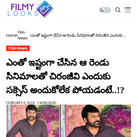
Film
Home
ఎంతో ఇష్టంగా చేసిన ఆ రెండు సినిమాలతో చిరంజీవి ఎందుకు
News
సక్సెస్ అందుకోలేక పోయడంటే..!?
Film News
ఎంతో ఇష్టంగా చేసిన ఆ రెండు
సినిమాలతో చిరంజీవి ఎందుకు
సక్సెస్ అందుకోలేక పోయడంటే..!?
FEBRUARY 6, 2024
1 MINS READ