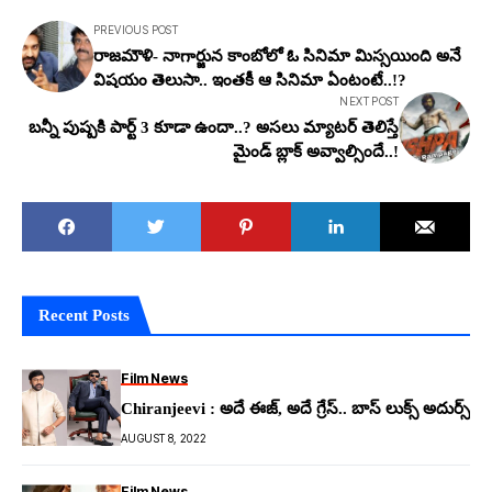
PREVIOUS POST
రాజమౌళి- నాగార్జున కాంబోలో ఓ సినిమా మిస్సయింది అనే
విషయం తెలుసా.. ఇంతకీ ఆ సినిమా ఏంటంటే..!?
NEXT POST
బన్నీ పుష్పకి పార్ట్ 3 కూడా ఉందా..? అసలు మ్యాటర్ తెలిస్తే
మైండ్ బ్లాక్ అవ్వాల్సిందే..!
Recent Posts
Film News
Chiranjeevi : అదే ఈజ్, అదే గ్రేస్.. బాస్ లుక్స్ అదుర్స్
AUGUST 8, 2022
Film News