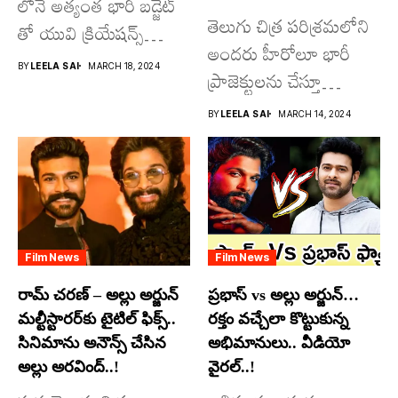
లోనే అత్యంత భారీ బడ్జెట్
తెలుగు చిత్ర పరిశ్రమలోని
తో యువి క్రియేషన్స్
అందరు హీరోలూ భారీ
రూపొందిస్తున్న
BY
LEELA SAI
MARCH 18, 2024
ప్రాజెక్టులను చేస్తూ
విశ్వంభర...
దూసుకుపోతోన్నారు.
BY
LEELA SAI
MARCH 14, 2024
అందులో కొందరు
మాత్రమే...
Film News
Film News
రామ్ చరణ్ – అల్లు అర్జున్
ప్రభాస్ vs అల్లు అర్జున్…
మల్టీస్టారర్​కు టైటిల్ ఫిక్స్..
రక్తం వచ్చేలా కొట్టుకున్న
సినిమాను అనౌన్స్ చేసిన
అభిమానులు.. వీడియో
అల్లు అరవింద్..!
వైరల్..!