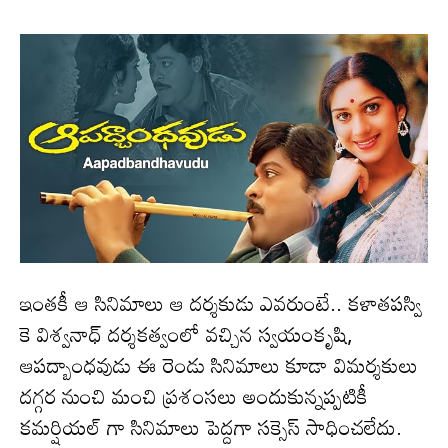
ఇంతకీ ఆ సినిమాలు ఆ దర్శకుడు ఎవ‌రుంటే.. కళాతపస్వి
కె విశ్వనాధ్ దర్శకత్వంలో వచ్చిన స్వయంకృషి,
ఆపద్బాంధవుడు ఈ రెండు సినిమాలు కూడా విమర్శకులు
దగ్గర నుంచి మంచి ప్రశంసలు అందుకున్నప్పటికీ
కమర్షియల్ గా సినిమాలు పెద్దగా సక్సెస్ సాధించలేదు.