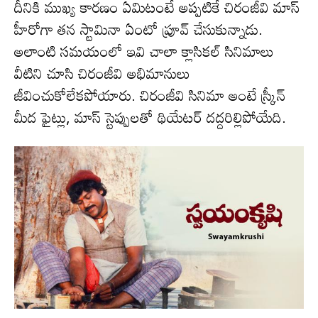
దీనికి ముఖ్య కారణం ఏమిటంటే అప్పటికే చిరంజీవి మాస్
హీరోగా తన స్టామినా ఏంటో ప్రూవ్ చేసుకున్నాడు.
అలాంటి సమయంలో ఇవి చాలా క్లాసికల్ సినిమాలు
వీటిని చూసి చిరంజీవి అభిమానులు
జీవించుకోలేకపోయారు. చిరంజీవి సినిమా అంటే స్క్రీన్
మీద ఫైట్లు, మాస్‌ స్టెప్పులతో థియేటర్ దద్దరిల్లిపోయేది.