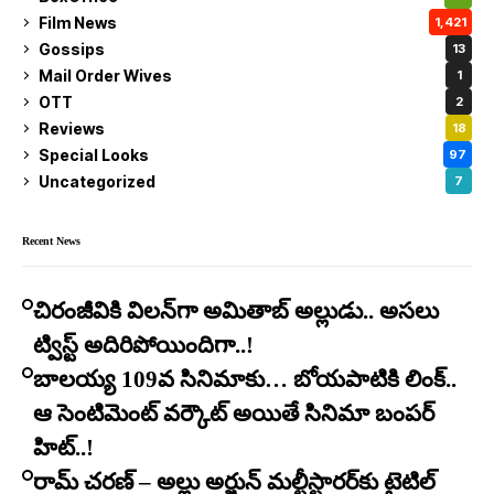
Film News
1,421
Gossips
13
Mail Order Wives
1
OTT
2
Reviews
18
Special Looks
97
Uncategorized
7
Recent News
చిరంజీవికి విలన్‌గా అమితాబ్ అల్లుడు.. అసలు
ట్విస్ట్ అదిరిపోయిందిగా..!
బాలయ్య 109వ సినిమాకు… బోయపాటికి లింక్..
ఆ సెంటిమెంట్ వర్కౌట్ అయితే సినిమా బంపర్
హిట్..!
రామ్ చరణ్ – అల్లు అర్జున్ మల్టీస్టారర్​కు టైటిల్