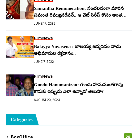
Samantha Remuneration: సంచ‌ల‌నంగా మారిన
స‌మంత రెమ్యున‌రేష‌న్.. ఆ వెబ్ సిరీస్ కోసం అంత
పుచ్చుకుందా?
JUNE 17, 2023
Film News
Balayya Yuvasena : బాలయ్య జన్మదినం నాడు
అభిమానుల రక్తదానం..
JUNE 7, 2022
Film News
Gundu Hanumantrao: గుండు హనుమంతరావు
కొడుకు ఇప్పుడు ఎలా ఉన్నాడో తెలుసా?
AUGUST 20, 2023
Categories
BoxOffice
26