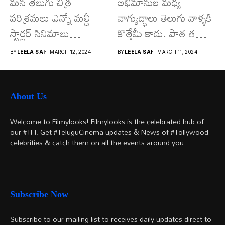
మన తెలుగు చిత్ర
అభిమానుల మధ్య
పరిశ్రమలు ఎన్నో మల్టీ
వాగ్యుద్ధాలు తెలుగు వాళ్ళకి
స్టార్లర్ సినిమాలు
కొత్తేమీ కాదు. పాత తరం
వచ్చాయి.. కొన్ని సినిమాలు
నటుల నుంచి నేటి...
BY
LEELA SAI
MARCH 12, 2024
BY
LEELA SAI
MARCH 11, 2024
అయితే...
About Us
Welcome to Filmylooks! Filmylooks is the celebrated hub of
our #TFI. Get #TeluguCinema updates & News of #Tollywood
celebrities & catch them on all the events around you.
Subscribe Now
Subscribe to our mailing list to receives daily updates direct to