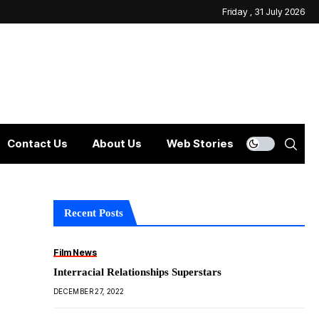
Friday , 31 July 2026
Contact Us
About Us
Web Stories
Recent Posts
Film News
Interracial Relationships Superstars
DECEMBER 27, 2022