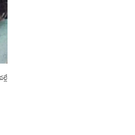
ు
ల్లే