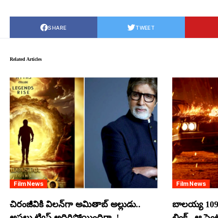
SHARE
TWEET
Related Articles
Film News
Film News
చిరంజీవికి విలన్‌గా అమితాబ్ అల్లుడు..
బాలయ్య 109
అసలు ట్విస్ట్ అదిరిపోయిందిగా..!
లింక్.. ఆ సె