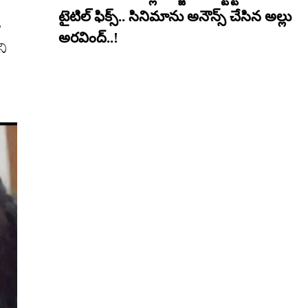
టైటిల్ ఫిక్స్.. సినిమాను అనౌన్స్ చేసిన అల్లు
ా
అరవింద్..!
ని