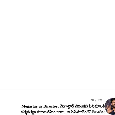
NEXT POST
Megastar as Director: మెగాస్టార్ చిరంజీవి సినిమాల‌కి
ద‌ర్శ‌క‌త్వం కూడా వ‌హించారా.. ఆ సినిమాలేంటో తెలుసా?