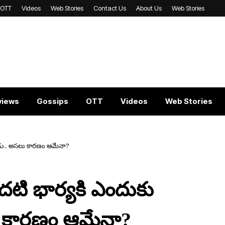
OTT
Videos
Web Stories
Contact Us
About Us
Web Stories
views
Gossips
OTT
Videos
Web Stories
చాడు.. అస‌లు కార‌ణం ఆమేనా?
ొద‌టి భార్య‌కి ఎందుకు
ు కార‌ణం ఆమేనా?