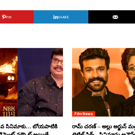
PIN
SHARE
Film News
వ సినిమాకు… బోయపాటికి
రామ్ చరణ్ – అల్లు అర్జున్ మల్టీ
ంటిమెంట్ వర్కౌట్ అయితే
టైటిల్ ఫిక్స్.. సినిమాను అనౌన్స