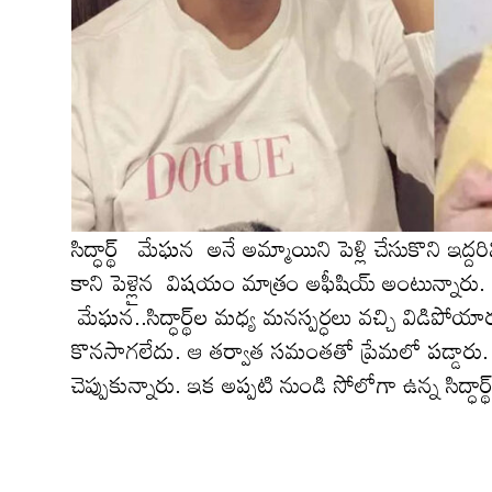
సిద్ధార్థ్ మేఘన అనే అమ్మాయిని పెళ్లి చేసుకొని ఇద్దరి
కాని పెళ్లైన విష‌యం మాత్రం అఫీషియ్ అంటున్నారు. బాలీ
మేఘ‌న‌..సిద్ధార్థ్‌ల మ‌ధ్య మ‌నస్ప‌ర్ధ‌లు వ‌చ్చి 
కొన‌సాగ‌లేదు. ఆ త‌ర్వాత స‌మంత‌తో ప్రేమ‌లో ప‌డ్డారు.
చెప్పుకున్నారు. ఇక అప్ప‌టి నుండి సోలోగా ఉన్న సిద్ధా