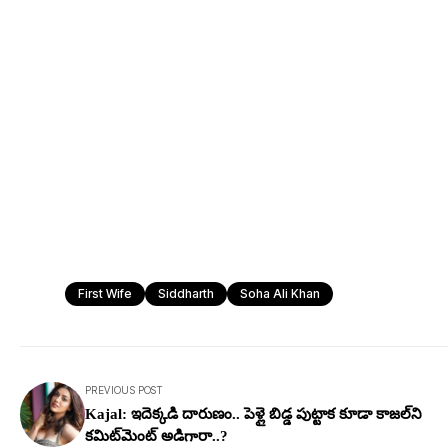
First Wife
Siddharth
Soha Ali Khan
PREVIOUS POST
Kajal: ఇదెక్క‌డి దారుణం.. పెళ్లై బిడ్డ పుట్టాక కూడా కాజ‌ల్‌ని
కమిట్‌మెంట్ అడిగారా..?