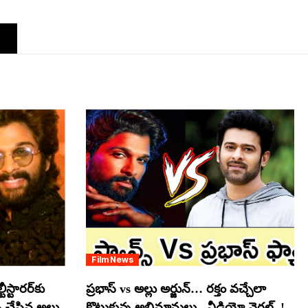
Film News
స్టారర్​కు
ప్రభాస్ vs అల్లు అర్జున్… రక్తం వచ్చేలా
్ చేసిన అల్లు
కొట్టుకున్న అభిమానులు.. వీడియో వైరల్..!