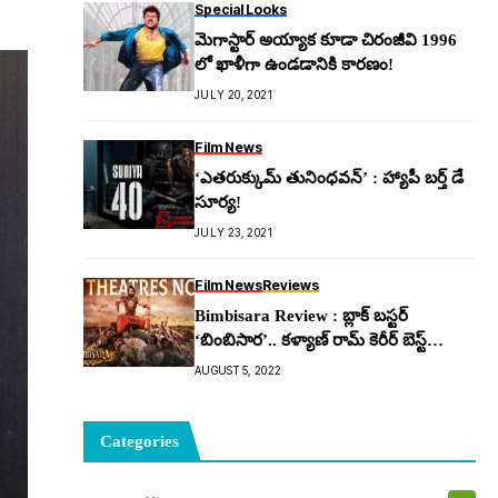
Special Looks
మెగాస్టార్ అయ్యాక కూడా చిరంజీవి 1996
లో ఖాళీగా ఉండడానికి కారణం!
JULY 20, 2021
Film News
‘ఎతరుక్కుమ్ తునింధవన్’ : హ్యాపీ బర్త్ డే
సూర్య!
JULY 23, 2021
Film News
Reviews
Bimbisara Review : బ్లాక్ బస్టర్
‘బింబిసార’.. కళ్యాణ్ రామ్ కెరీర్ బెస్ట్
పర్ఫార్మెన్స్!
AUGUST 5, 2022
Categories