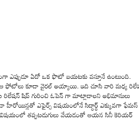
ాక్ష్యంగా ఎప్పుడూ ఏదో ఒక ఫొటో బయటకు వస్తూనే ఉంటుంది.
, ఆ ఫోటోలు కూడా వైరల్ అయ్యాయి. ఇది చూసి వారి మ‌ధ్య రిలేష
మ రిలేషన్ షిప్ గురించి ఓపెన్ గా మాట్లాడాలని అభిమానులు
ా హీరోయిన్లతో ఎఫైర్స్ విషయంలోనే సిద్ధార్థ్‌ ఎక్కువగా ఫేమస్
ే విషయంలో తప్పటడుగులు వేయడంతో ఆయన సినీ కెరియర్