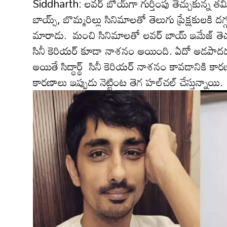
Siddharth: ల‌వ‌ర్ బోయ్‌గా గుర్తింపు తెచ్చుకున్న త‌మి
బాయ్స్, బొమ్మ‌రిల్లు సినిమాల‌తో తెలుగు ప్రేక్ష‌కుల‌కి ద‌గ
మారాడు. మంచి సినిమాలతో లవర్ బాయ్ ఇమేజ్ తెచ్చుకున్
సినీ కెరియ‌ర్ కూడా నాశ‌నం అయింది. ఏదో అడ‌పాద‌డ‌ప
అయితే సిద్ధార్థ్ సినీ కెరియర్ నాశనం కావ‌డానికి 
కారణాలు ఇప్పుడు నెట్టింట తెగ హ‌ల్‌చ‌ల్ చేస్తున్నాయి.