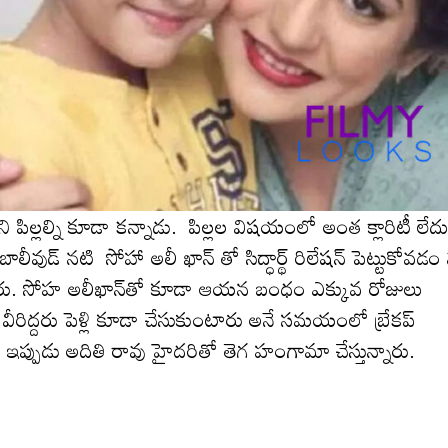
ని పిల్లల్ని కూడా క‌న్నాడు. పిల్ల‌ల విష‌యంలో అంత క్లారిటీ లేద
వుడ్ న‌టి సోహా అలీ ఖాన్ తో సిద్ధార్థ్ రిలేషన్ పెట్టుకోవడం వ
విడిపోయారు. సోహ అలీఖాన్‌తో కూడా ఆయ‌న బంధం ఎక్కువ రోజులు
 వీరిద్ద‌రు పెళ్లి కూడా చేసుకుంటారు అనే స‌మ‌యంలో బ్రేక‌ప్
ర్థ్ ఇప్పుడు అదితి రావు హైద‌రితో తెగ హంగామా చేస్తున్నారు.