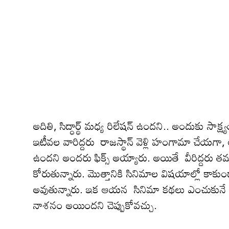
అదితి, సిద్ధార్థ్ మధ్య రిలేషన్ ఉందని.. అందుకు స
ఇటీవ‌ల వారిద్ద‌రు రాజస్థాన్ వెళ్లి హంగామా చేయ‌గా
ఉంద‌ని అంద‌రు ఫిక్స్ అయ్యారు. అయితే వీరిద్దరు త
కోరుతున్నారు. మొత్తానికి సినిమాల విషయాల్లో కాకుండ
అవుతున్నారు. ఇక ఆయ‌న సినిమా కథలు ఎంచుకున
నాశనం అయిందని చెప్పుకోవచ్చు.