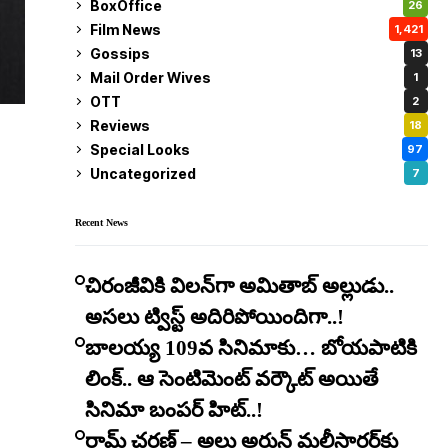
BoxOffice
26
Film News
1,421
Gossips
13
Mail Order Wives
1
OTT
2
Reviews
18
Special Looks
97
Uncategorized
7
Recent News
చిరంజీవికి విలన్‌గా అమితాబ్ అల్లుడు..
అసలు ట్విస్ట్ అదిరిపోయిందిగా..!
బాలయ్య 109వ సినిమాకు… బోయపాటికి
లింక్.. ఆ సెంటిమెంట్ వర్కౌట్ అయితే
సినిమా బంపర్ హిట్..!
రామ్ చరణ్ – అల్లు అర్జున్ మల్టీస్టారర్​కు