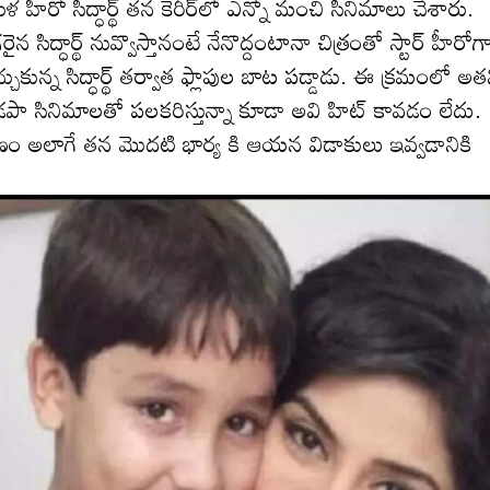
ళ హీరో సిద్ధార్థ్ త‌న కెరీర్‌లో ఎన్నో మంచి సినిమాలు చేశారు.
్గ‌రైన సిద్ధార్థ్ నువ్వొస్తానంటే నేనొద్దంటానా చిత్రంతో స్టార్ హీరోగ
న సిద్ధార్థ్ త‌ర్వాత ఫ్లాపుల బాట ప‌డ్డాడు. ఈ క్ర‌మంలో అత‌
ా సినిమాల‌తో ప‌ల‌క‌రిస్తున్నా కూడా అవి హిట్ కావ‌డం లేదు.
కారణం అలాగే తన మొదటి భార్య కి ఆయ‌న‌ విడాకులు ఇవ్వడానికి