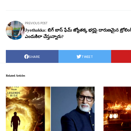
PREVIOUS POST
Jyothakka: బిగ్ బాస్ ఫేమ్ జ్యోతక్క భ‌ర్త‌పై దారుణ‌మైన ట్రోలింగ్
ఎందుకిలా చేస్తున్నారు?
SHARE
TWEET
Related Articles