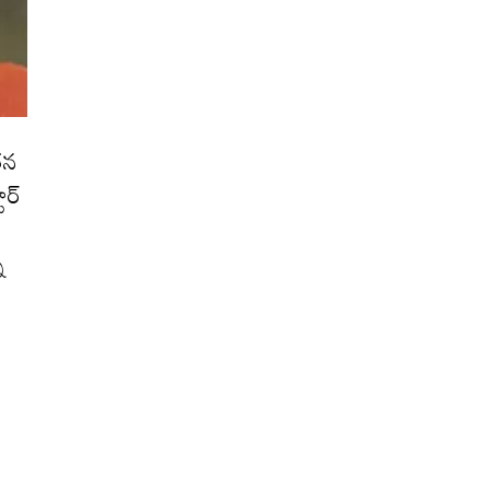
‌న
ార్
ీ