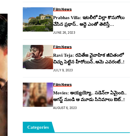
Film News
Prabhas Villa: ఇట‌లీలో విల్లా కొనుగోలు
చేసిన ప్ర‌భాస్.. అద్దె ఎంతో తెలిస్తే
ఆశ్చ‌ర్య‌పోతారు..!
JUNE 26, 2023
Film News
Ravi Teja: ర‌వితేజ వైవాహిక జీవితంలో
చిచ్చు పెట్టిన హీరోయిన్..ఆమె ఎవరంటే..!
JULY 9, 2023
Film News
Movies: అయ్య‌య్యో.. స‌డెన్‌గా ఏమైంది..
ఆగ‌స్ట్ నుండి ఆ మూడు సినిమాలు ఔట్..!
AUGUST 6, 2023
Categories