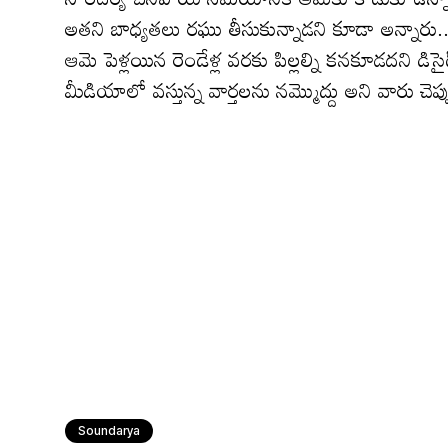
అతని బాధ్యతలు రఘు తీసుకున్నాడని కూడా అన్నారు.. 
ఆమె పెళ్లయిన రెండేళ్ల వరకు పిల్లల్ని కనకూడదని డి
మీడియాలో వస్తున్న వార్తలను నమ్మొద్దు అని వారు చెప్ప
Soundarya