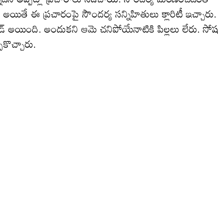
అయితే ఈ ప్రచారంపై సౌందర్య సన్నిహితులు క్లారిటీ ఇచ్చారు.
సైడ్ అయింది. అందుకని ఆమె చనిపోయేనాటికి పిల్ల‌లు లేరు. సో
ుకొచ్చారు.