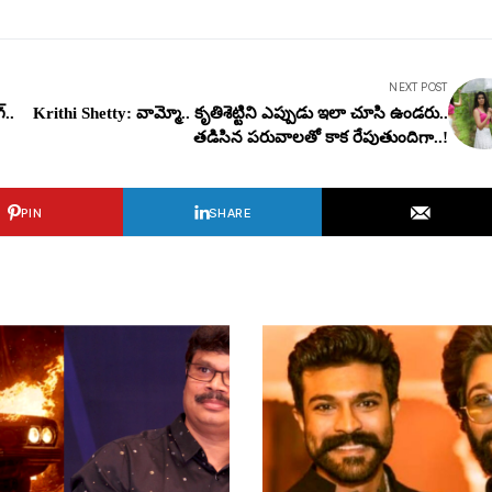
NEXT POST
‌..
Krithi Shetty: వామ్మో.. కృతిశెట్టిని ఎప్పుడు ఇలా చూసి ఉండ‌రు..
త‌డిసిన ప‌రువాల‌తో కాక రేపుతుందిగా..!
PIN
SHARE