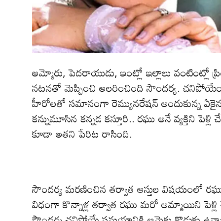
అమ్మోరు, పెదరాయుడు, ఇంట్లో ఇల్లాలు వంటింట్లో ప్
న‌ట‌న‌తో మెప్పించి అల‌రించింది సౌంద‌ర్య‌. చనిపోయే
హీరోలతో సమానంగా రెమ్యునరేషన్ అందుకున్న ఏకైన 
క‌న్నుమూసిన క‌న్న‌డ క‌స్తూరి.. ర‌ఘు అనే వ్య‌క్తిని పె
కూడా అత‌ని పేరిట రాసింది.
సౌంద‌ర్య మ‌ర‌ణించిన త‌ర్వాత ఆస్తుల విషయంలో ర
విధంగా కొన్నాళ్ల తర్వాత రఘు మరో అమ్మాయిని పెళ్ల
సౌందర్య చనిపోయే స‌మ‌యానికి ఆమెకు కొడుకు ఉన్నా