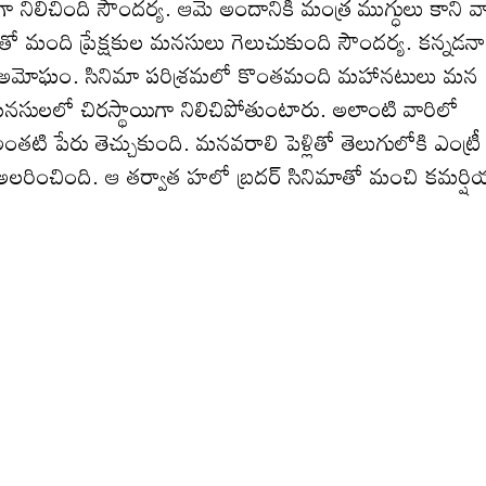
ా నిలిచింది సౌంద‌ర్య. ఆమె అందానికి మంత్ర ముగ్ధులు కాని వ
ంది ప్రేక్ష‌కుల మ‌న‌సులు గెలుచుకుంది సౌంద‌ర్య‌. కన్నడన
్న తీరు అమోఘం. సినిమా పరిశ్రమలో కొంతమంది మహానటులు మన
సులలో చిర‌స్థాయిగా నిలిచిపోతుంటారు. అలాంటి వారిలో
అంత‌టి పేరు తెచ్చుకుంది. మనవరాలి పెళ్లితో తెలుగులోకి ఎంట్రీ
తో అల‌రించింది. ఆ త‌ర్వాత హలో బ్రదర్ సినిమాతో మంచి కమర్ష