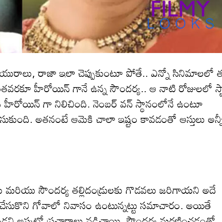
రియురాలు, రాజా ఇలా చెప్పుకుంటూ పోతే.. ఎన్నో సినిమాల‌లో త
ంతవరకూ హీరోయిన్ గానే ఉన్న సౌంద‌ర్య‌.. ఆ నాటి రోజుల‌లో స్ట
హీరోయిన్ గా నిలిచింది. నెంబర్ వన్ స్థానంలోనే ఉంటూ
ళ్లి చేసుకుంది. అత‌నంటే ఆమెకి చాలా ఇష్టం కావ‌డంతో ఆస్తులు అన్న
ఘు మరియు సౌందర్య తల్లిదండ్రులకు గొడవలు జరిగాయని అదే
ి చేసుకొని గోవాలో నివాసం ఉంటున్న‌ట్టు స‌మాచారం. అయితే
డని అప్ప‌ట్లో ప్ర‌చారాలు న‌డిచాయి. సౌందర్య మరణించడంతో