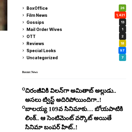
BoxOffice
26
Film News
1,421
Gossips
13
Mail Order Wives
1
OTT
2
Reviews
18
Special Looks
97
Uncategorized
7
Recent News
చిరంజీవికి విలన్‌గా అమితాబ్ అల్లుడు..
అసలు ట్విస్ట్ అదిరిపోయిందిగా..!
బాలయ్య 109వ సినిమాకు… బోయపాటికి
లింక్.. ఆ సెంటిమెంట్ వర్కౌట్ అయితే
సినిమా బంపర్ హిట్..!