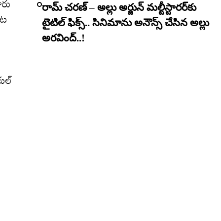
ారు
రామ్ చరణ్ – అల్లు అర్జున్ మల్టీస్టారర్​కు
ాట
టైటిల్ ఫిక్స్.. సినిమాను అనౌన్స్ చేసిన అల్లు
అరవింద్..!
ియల్