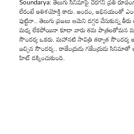
Soundarya: తెలుగు సినిమాపై చెర‌గ‌ని ప్ర‌తి రూపంగ
లేరంటే అతిశ‌యోక్తి కాదు. అందం, అభినయంతో ఎంతో మ
పుట్టినా.. తెలుగు ప్రజలు ఆమెని దగ్గర చేసుకున
మధ్య లేకపోయినా కూడా వారు తమ పాత్ర‌ల‌తోమన మన
సౌంద‌ర్య ఒక‌రు. మ‌హాన‌టి సావిత్రి త‌ర్వాత సౌందర్య 
ఇచ్చిన‌ సౌందర్య.. రాజేంద్రుడు గజేంద్రుడు సినిమా
హిట్ ద‌క్కించుకుంది.